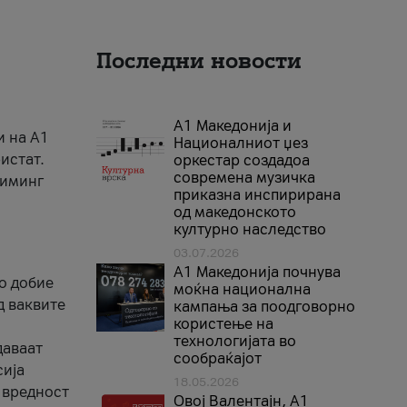
Последни новости
А1 Македонија и
и на A1
Националниот џез
истат.
оркестар создадоа
современа музичка
риминг
приказна инспирирана
од македонското
културно наследство
03.07.2026
A1 Македонија почнува
го добие
моќна национална
д ваквите
кампања за поодговорно
користење на
технологијата во
даваат
сообраќајот
сија
18.05.2026
 вредност
Овој Валентајн, A1