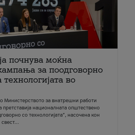
ја почнува моќна
кампања за поодговорно
 технологијата во
со Министерството за внатрешни работи
ја претставија националната општествено
говорно со технологијата“, насочена кон
свест...