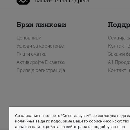
Брзи линкови
Подд
Ценовници
Секција 
Услови за користење
Контакт 
Плати сметка
Закажи б
Активирајте Е-сметка
A1 Прода
Припејд регистрација
Контакт 
Со кликање на копчето "Се согласувам", се согласувате да 
Member of
колачиња за да го подобриме Вашето корисничко искуство
анализа на употребата на веб-страната, подобрување на