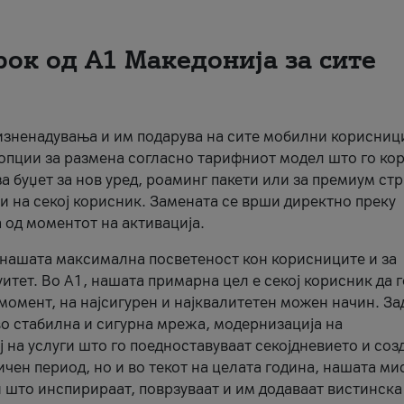
рок од А1 Македонија за сите
 изненадувања и им подарува на сите мобилни корисниц
 опции за размена согласно тарифниот модел што го кор
а буџет за нов уред, роаминг пакети или за премиум ст
и на секој корисник. Замената се врши директно преку
 од моментот на активација.
а нашата максимална посветеност кон корисниците и за
итет. Во А1, нашата примарна цел е секој корисник да 
момент, на најсигурен и најквалитетен можен начин. За
о стабилна и сигурна мрежа, модернизација на
 на услуги што го поедноставуваат секојдневието и соз
чен период, но и во текот на целата година, нашата ми
и што инспирираат, поврзуваат и им додаваат вистинска