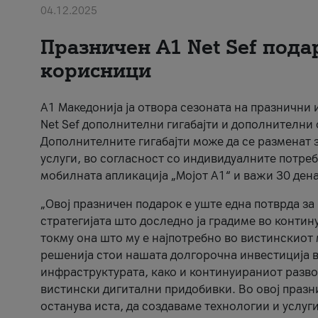
04.12.2025
Празничен A1 Net Sеf пода
корисници
А1 Македонија ја отвора сезоната на празнични
Net Sef дополнителни гигабајти и дополнителни
Дополнителните гигабајти може да се разменат з
услуги, во согласност со индивидуалните потреб
мобилната апликација „Мојот А1“ и важи 30 дена
„Овој празничен подарок е уште една потврда з
стратегијата што доследно ја градиме во контину
токму она што му е најпотребно во вистинскиот 
решенија стои нашата долгорочна инвестиција в
инфраструктурата, како и континуираниот развој
вистински дигитални придобивки. Во овој празни
останува иста, да создаваме технологии и услуг