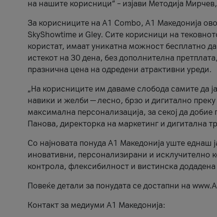
на нашите корисници“ – изјави Методија Мирчев
За корисниците на A1 Combo, А1 Македонија овоз
SkyShowtime и Gley. Сите корисници на тековно
користат, имаат уникатна можност бесплатно да 
истекот на 30 дена, без дополнителна претплата
празнична цена на одредени атрактивни уреди.
„На корисниците им даваме слобода самите да ја
навики и желби — лесно, брзо и дигитално преку
максимална персонализација, за секој да добие 
Панова, директорка на маркетинг и дигитална т
Со најновата понуда А1 Македонија уште еднаш ј
иновативни, персонализирани и исклучително к
контрола, флексибилност и вистинска додадена
Повеќе детали за понудата се достапни на www.А
Контакт за медиуми А1 Македонија: