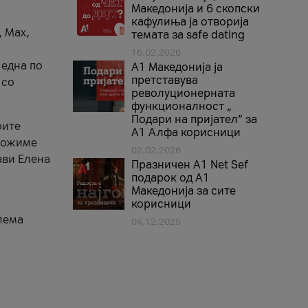
Македонија и 6 скопски
кафулиња ја отворија
, Max,
темата за safe dating
16.02.2026
 една по
А1 Македонија ја
претставува
 со
револуционерната
функционалност „
Подари на пријател“ за
оите
А1 Алфа корисници
зможиме
02.02.2026
ави Елена
Празничен A1 Net Sеf
подарок од А1
Македонија за сите
корисници
лема
04.12.2025