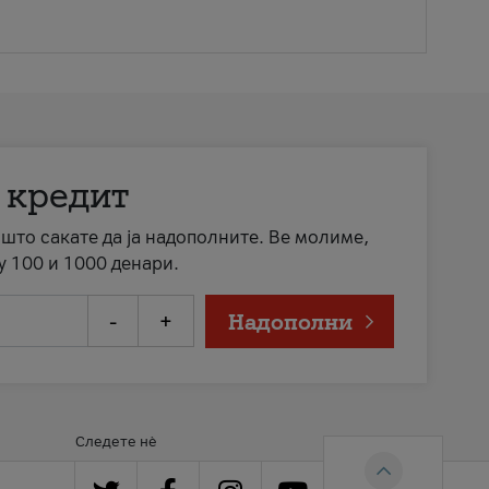
 кредит
а што сакате да ја надополните. Ве молиме,
у 100 и 1000 денари.
-
+
Надополни
Следете нè