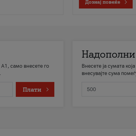
Дознај повеќе
Надополни
 А1, само внесете го
Внесете ја сумата кој
.
внесувајте сума помеѓ
Плати