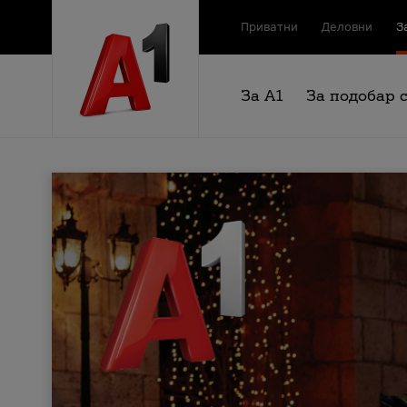
Приватни
Деловни
З
За А1
За подобар 