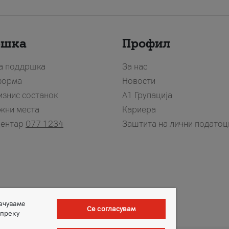
ршка
Профил
за поддршка
За нас
форма
Новости
изнис состанок
А1 Групација
жни места
Кариера
центар
077 1234
Заштита на лични податоц
зачуваме
Се согласувам
 преку