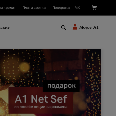
и кредит
Плати сметка
Поддршка
МК
такт
Мојот A1