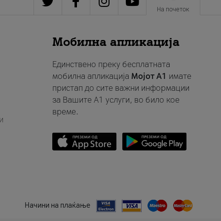
На почеток
Мобилна апликација
Единствено преку бесплатната
мобилна апликација
Мојот A1
имате
пристап до сите важни информации
за Вашите A1 услуги, во било кое
време.
и
Начини на плаќање