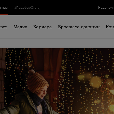
а нас
#ПодобарОнлајн
Надополн
свет
Медиа
Кариера
Броеви за донации
Кон