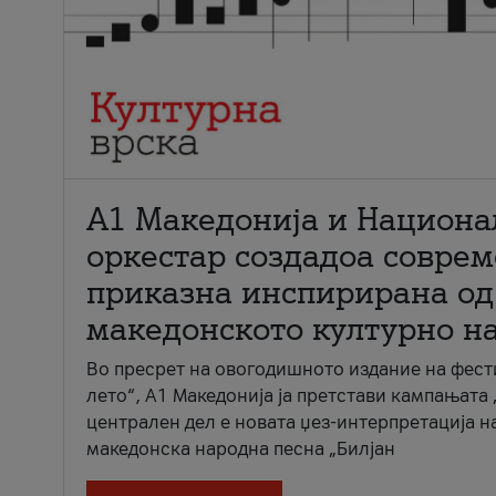
А1 Македонија и Национа
оркестар создадоа совре
приказна инспирирана од
македонското културно н
Во пресрет на овогодишното издание на фест
лето“, А1 Македонија ја претстави кампањата 
централен дел е новата џез-интерпретација н
македонска народна песна „Билјан