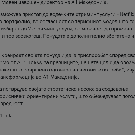
, главен извршен директор на А1 Македонија.
можува пристап до водечките стриминг услуги – Netflix
то портфолио, во согласност со тарифниот модел што го
изберат до 2 стриминг услуги, со можност да променат
, и тоа засекогаш. Понудата е дополнително збогатена и
 креираат својата понуда и да ја приспособат според св
 “Мојот А1”. Токму за празниците, нашата цел е да ово
пакет што совршено одговара на неговите потреби“, изј
рансформација во А1 Македонија.
а потврдува својата стратегиска насока за создавање
ориснички ориентирани услуги, што обезбедуваат пого
 вредност.
1.mk.