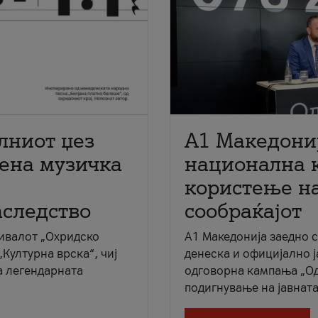
лниот џез
A1 Македони
мена музичка
национална 
користење на
аследство
сообраќајот
ивалот „Охридско
A1 Македонија заедно 
„Културна врска“, чиј
денеска и официјално 
а легендарната
одговорна кампања „Од
подигнување на јавната 