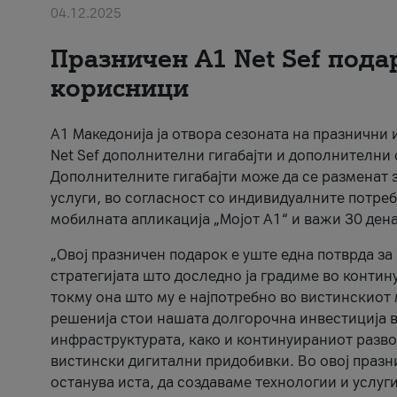
04.12.2025
Празничен A1 Net Sеf пода
корисници
А1 Македонија ја отвора сезоната на празнични
Net Sef дополнителни гигабајти и дополнителни
Дополнителните гигабајти може да се разменат з
услуги, во согласност со индивидуалните потреб
мобилната апликација „Мојот А1“ и важи 30 дена
„Овој празничен подарок е уште една потврда з
стратегијата што доследно ја градиме во контину
токму она што му е најпотребно во вистинскиот 
решенија стои нашата долгорочна инвестиција в
инфраструктурата, како и континуираниот развој
вистински дигитални придобивки. Во овој празни
останува иста, да создаваме технологии и услуг