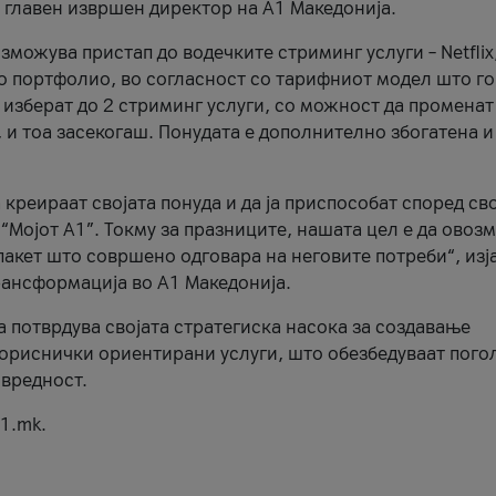
, главен извршен директор на А1 Македонија.
можува пристап до водечките стриминг услуги – Netflix
то портфолио, во согласност со тарифниот модел што го
изберат до 2 стриминг услуги, со можност да променат
, и тоа засекогаш. Понудата е дополнително збогатена и
 креираат својата понуда и да ја приспособат според св
 “Мојот А1”. Токму за празниците, нашата цел е да ово
пакет што совршено одговара на неговите потреби“, изј
рансформација во А1 Македонија.
а потврдува својата стратегиска насока за создавање
ориснички ориентирани услуги, што обезбедуваат пого
 вредност.
1.mk.