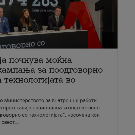
ја почнува моќна
кампања за поодговорно
 технологијата во
со Министерството за внатрешни работи
ја претставија националната општествено
говорно со технологијата“, насочена кон
свест...