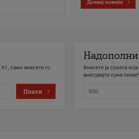
Дознај повеќе
Надополни
 А1, само внесете го
Внесете ја сумата кој
.
внесувајте сума помеѓ
Плати