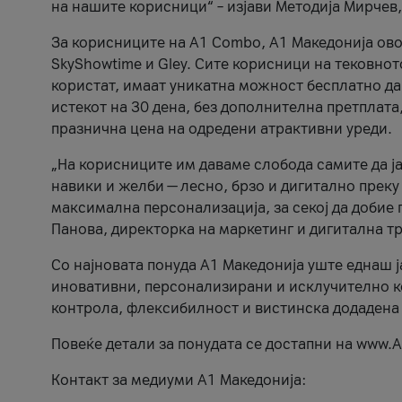
на нашите корисници“ – изјави Методија Мирчев
За корисниците на A1 Combo, А1 Македонија овоз
SkyShowtime и Gley. Сите корисници на тековно
користат, имаат уникатна можност бесплатно да 
истекот на 30 дена, без дополнителна претплата
празнична цена на одредени атрактивни уреди.
„На корисниците им даваме слобода самите да ја
навики и желби — лесно, брзо и дигитално преку
максимална персонализација, за секој да добие 
Панова, директорка на маркетинг и дигитална т
Со најновата понуда А1 Македонија уште еднаш ј
иновативни, персонализирани и исклучително к
контрола, флексибилност и вистинска додадена
Повеќе детали за понудата се достапни на www.А
Контакт за медиуми А1 Македонија: