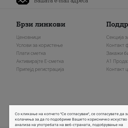
Брзи линкови
Подд
Ценовници
Секција 
Услови за користење
Контакт 
Плати сметка
Закажи б
Активирајте Е-сметка
A1 Прода
Припејд регистрација
Контакт 
Со кликање на копчето "Се согласувам", се согласувате да 
Member of
колачиња за да го подобриме Вашето корисничко искуство
анализа на употребата на веб-страната, подобрување на