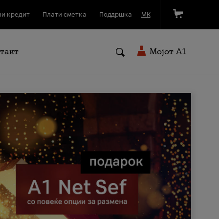
и кредит
Плати сметка
Поддршка
МК
такт
Мојот A1