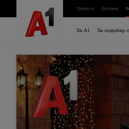
Приватни
Деловни
З
За А1
За подобар 