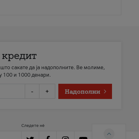
 кредит
а што сакате да ја надополните. Ве молиме,
у 100 и 1000 денари.
-
+
Надополни
Следете нè