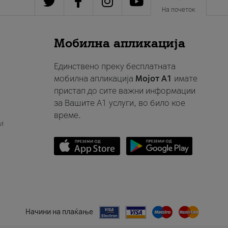
На почеток
Мобилна апликација
Единствено преку бесплатната
мобилна апликација
Мојот A1
имате
пристап до сите важни информации
за Вашите A1 услуги, во било кое
време.
и
Начини на плаќање