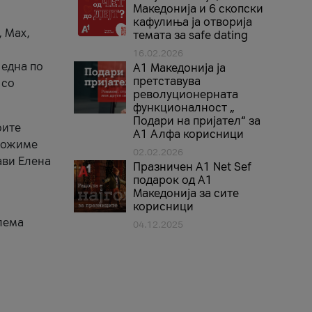
Македонија и 6 скопски
кафулиња ја отворија
, Max,
темата за safe dating
16.02.2026
 една по
А1 Македонија ја
претставува
 со
револуционерната
функционалност „
Подари на пријател“ за
оите
А1 Алфа корисници
зможиме
02.02.2026
ави Елена
Празничен A1 Net Sеf
подарок од А1
Македонија за сите
корисници
лема
04.12.2025