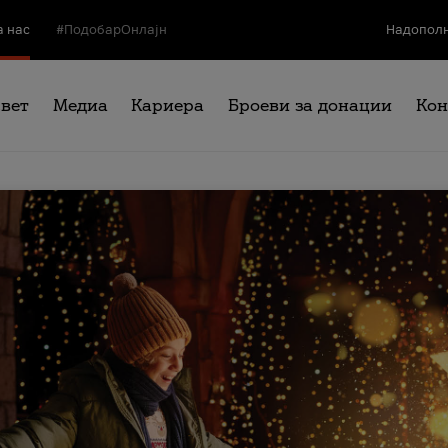
а нас
#ПодобарОнлајн
Надополн
свет
Медиа
Кариера
Броеви за донации
Кон