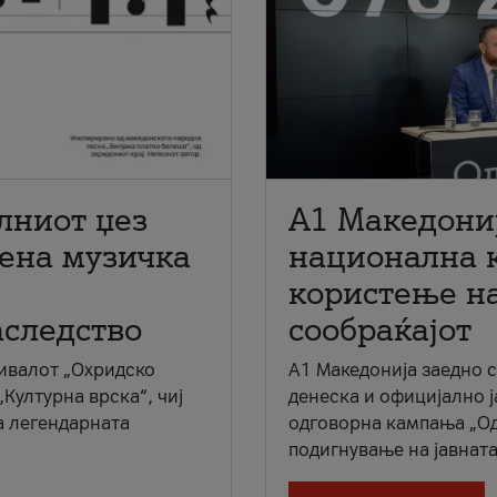
лниот џез
A1 Македони
мена музичка
национална 
користење на
аследство
сообраќајот
ивалот „Охридско
A1 Македонија заедно 
„Културна врска“, чиј
денеска и официјално 
а легендарната
одговорна кампања „Од
подигнување на јавната 