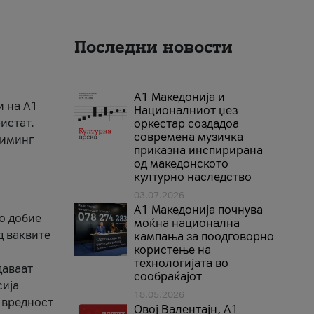
Последни новости
А1 Македонија и
и на A1
Националниот џез
истат.
оркестар создадоа
современа музичка
риминг
приказна инспирирана
од македонското
културно наследство
03.07.2026
A1 Македонија почнува
го добие
моќна национална
д ваквите
кампања за поодговорно
користење на
технологијата во
даваат
сообраќајот
сија
18.05.2026
 вредност
Овој Валентајн, A1