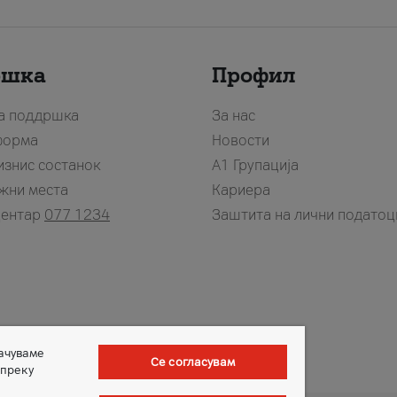
ршка
Профил
за поддршка
За нас
форма
Новости
изнис состанок
А1 Групација
жни места
Кариера
центар
077 1234
Заштита на лични податоц
зачуваме
Се согласувам
 преку