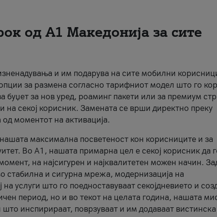
рок од А1 Македонија за сите
 изненадувања и им подарува на сите мобилни корисниц
 опции за размена согласно тарифниот модел што го кор
а буџет за нов уред, роаминг пакети или за премиум ст
и на секој корисник. Замената се врши директно преку
 од моментот на активација.
а нашата максимална посветеност кон корисниците и за
итет. Во А1, нашата примарна цел е секој корисник да 
момент, на најсигурен и најквалитетен можен начин. За
о стабилна и сигурна мрежа, модернизација на
 на услуги што го поедноставуваат секојдневието и соз
чен период, но и во текот на целата година, нашата ми
и што инспирираат, поврзуваат и им додаваат вистинска