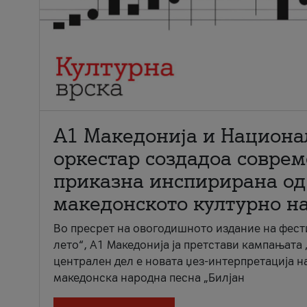
А1 Македонија и Национа
оркестар создадоа совре
приказна инспирирана од
македонското културно н
Во пресрет на овогодишното издание на фест
лето“, А1 Македонија ја претстави кампањата 
централен дел е новата џез-интерпретација н
македонска народна песна „Билјан