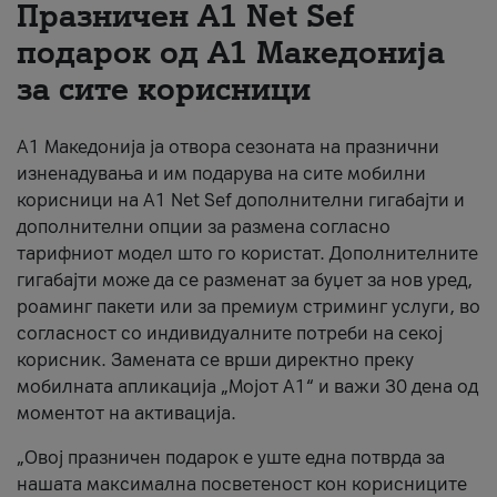
Празничен A1 Net Sеf
За нас
подарок од А1 Македонија
за сите корисници
#ПодобарОнлајн
А1 Македонија ја отвора сезоната на празнични
изненадувања и им подарува на сите мобилни
корисници на A1 Net Sef дополнителни гигабајти и
дополнителни опции за размена согласно
тарифниот модел што го користат. Дополнителните
гигабајти може да се разменат за буџет за нов уред,
роаминг пакети или за премиум стриминг услуги, во
согласност со индивидуалните потреби на секој
корисник. Замената се врши директно преку
мобилната апликација „Мојот А1“ и важи 30 дена од
моментот на активација.
„Овој празничен подарок е уште една потврда за
нашата максимална посветеност кон корисниците