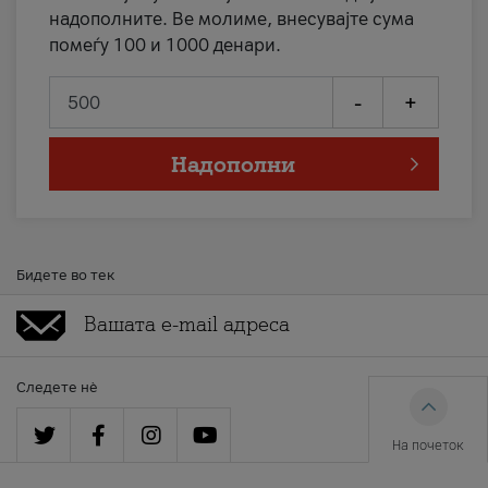
надополните. Ве молиме, внесувајте сума
помеѓу 100 и 1000 денари.
-
+
Надополни
Бидете во тек
Следете нè
На почеток