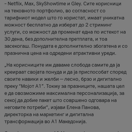
– Netflix, Max, SkyShowtime и Gley. Сите корисници
на тековното портфолио, во согласност со
тарифниот модел што го користат, имаат уникатна
можност бесплатно да изберат до 2 стриминг
услуги, со можност да променат една по истекот на
30 дена, без дополнителна претплата, и тоа
засекогаш. Понудата е дополнително збогатена и со
празнична цена на одредени атрактивни уреди.
„На корисниците им даваме слобода самите да ја
креираат својата понуда и да ја приспособат според
своите навики и желби — лесно, брзо и дигитално
преку “Мојот А1”. Токму за празниците, нашата цел
е да овозможиме максимална персонализација, за
секој да добие пакет што совршено одговара на
неговите потреби“, изјави Елена Панова,
директорка на маркетинг и дигитална
трансформација во А1 Македонија.