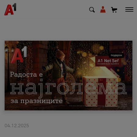
МК
EN
SQ
Приватни
Деловни
Поддршка
Надополни кредит
04.12.2025
Плати сметка