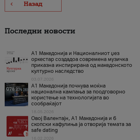
Назад
Последни новости
А1 Македонија и Националниот џез
оркестар создадоа современа музичка
приказна инспирирана од македонското
културно наследство
03.07.2026
A1 Македонија почнува моќна
национална кампања за поодговорно
користење на технологијата во
сообраќајот
18.05.2026
Овој Валентајн, A1 Македонија и 6
скопски кафулиња ја отворија темата за
safe dating
16.02.2026