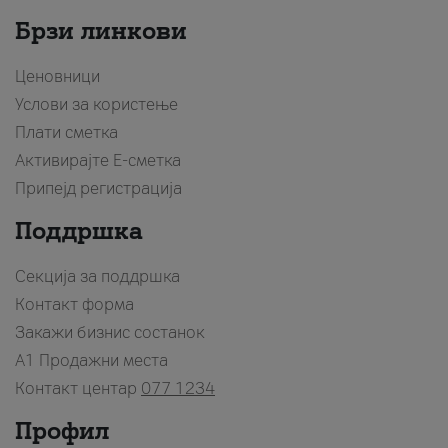
Брзи линкови
Ценовници
Услови за користење
Плати сметка
Активирајте Е-сметка
Припејд регистрација
Поддршка
Секција за поддршка
Контакт форма
Закажи бизнис состанок
A1 Продажни места
Контакт центар
077 1234
Профил