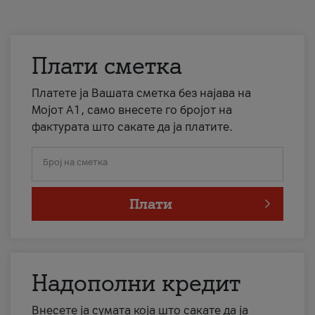
Плати сметка
Платете ја Вашата сметка без најава на
Мојот А1, само внесете го бројот на
фактурата што сакате да ја платите.
Број на сметка
Плати
Надополни кредит
Внесете ја сумата која што сакате да ја