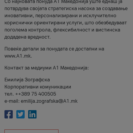
Со најновата понуда А1 Македонија уште еднаш ја
потврдува својата стратегиска насока за создавање
иновативни, персонализирани и исклучително
кориснички ориентирани услуги, што обезбедуваат
поголема контрола, флексибилност и вистинска
додадена вредност.
Повеќе детали за понудата се достапни на
www.А1.mk.
Контакт за медиуми А1 Македонија:
Емилија Зографска
Корпоративни комуникации
тел. ++389 75 400505
e-mail: emilija.zografska@A1.mk