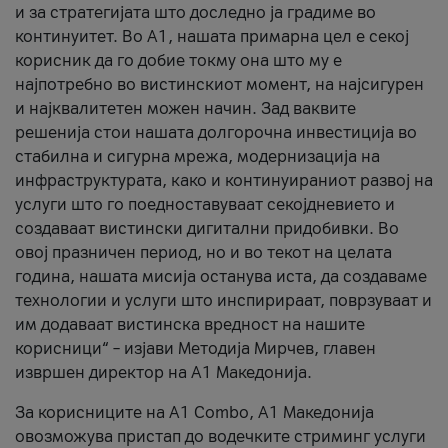
и за стратегијата што доследно ја градиме во
континуитет. Во А1, нашата примарна цел е секој
корисник да го добие токму она што му е
најпотребно во вистинскиот момент, на најсигурен
и најквалитетен можен начин. Зад ваквите
решенија стои нашата долгорочна инвестиција во
стабилна и сигурна мрежа, модернизација на
инфраструктурата, како и континуираниот развој на
услуги што го поедноставуваат секојдневието и
создаваат вистински дигитални придобивки. Во
овој празничен период, но и во текот на целата
година, нашата мисија останува иста, да создаваме
технологии и услуги што инспирираат, поврзуваат и
им додаваат вистинска вредност на нашите
корисници“ – изјави Методија Мирчев, главен
извршен директор на А1 Македонија.
За корисниците на A1 Combo, А1 Македонија
овозможува пристап до водечките стриминг услуги