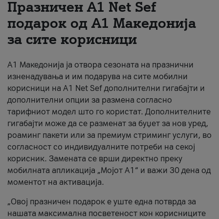
Празничен A1 Net Sеf
За нас
подарок од А1 Македонија
за сите корисници
#ПодобарОнлајн
А1 Македонија ја отвора сезоната на празнични
изненадувања и им подарува на сите мобилни
корисници на A1 Net Sef дополнителни гигабајти и
дополнителни опции за размена согласно
тарифниот модел што го користат. Дополнителните
гигабајти може да се разменат за буџет за нов уред,
роаминг пакети или за премиум стриминг услуги, во
согласност со индивидуалните потреби на секој
корисник. Замената се врши директно преку
мобилната апликација „Мојот А1“ и важи 30 дена од
моментот на активација.
„Овој празничен подарок е уште една потврда за
нашата максимална посветеност кон корисниците