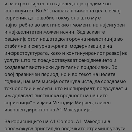
и за стратегијата што доследно ја градиме во
континуитет. Во А1, нашата примарна цел е секој
корисник да го добие токму она што му е
најпотребно во вистинскиот момент, на најсигурен
и најквалитетен можен начин. Зад ваквите
решенија стои нашата долгорочна инвестиција во
стабилна и сигурна мрежа, модернизација на
инфраструктурата, како и континуираниот развој на
услуги што го поедноставуваат секојдневието и
создаваат вистински дигитални придобивки. Во
овој празничен период, но и во текот на целата
година, нашата мисија останува иста, да создаваме
технологии и услуги што инспирираат, поврзуваат и
им додаваат вистинска вредност на нашите
корисници“ – изјави Методија Мирчев, главен
извршен директор на А1 Македонија.
За корисниците на A1 Combo, А1 Македонија
овозможува пристап до водечките стриминг услуги