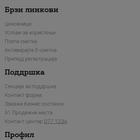
Брзи линкови
Ценовници
Услови за користење
Плати сметка
Активирајте Е-сметка
Припејд регистрација
Поддршка
Секција за поддршка
Контакт форма
Закажи бизнис состанок
A1 Продажни места
Контакт центар
077 1234
Профил