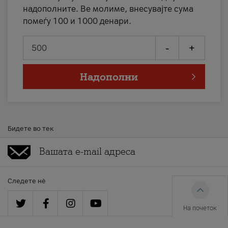
надополните. Ве молиме, внесувајте сума
помеѓу 100 и 1000 денари.
-
+
Надополни
Бидете во тек
Следете нè
На почеток