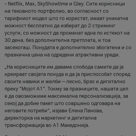
– Netflix, Max, SkyShowtime и Gley. Сите корисници
на тековното портфолио, во согласност со
тарифниот модел што го користат, имаат уникатна
можност бесплатно да изберат до 2 стриминг
услуги, со можност да променат една по истекот на
30 дена, без дополнителна претплата, и тоа
засекогаш. Понудата е дополнително збогатена и со
празнична цена на одредени атрактивни уреди.
„На корисниците им даваме слобода самите да ја
креираат својата понуда и да ја приспособат според
своите навики и желби — лесно, брзо и дигитално
преку “Мојот А1”. Токму за празниците, нашата цел
е да овозможиме максимална персонализација, за
секој да добие пакет што совршено одговара на
неговите потреби“, изјави Елена Панова,
директорка на маркетинг и дигитална
трансформација во А1 Македонија.