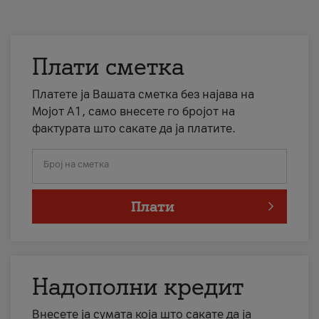
Плати сметка
Платете ја Вашата сметка без најава на
Мојот А1, само внесете го бројот на
фактурата што сакате да ја платите.
Број на сметка
Плати
Надополни кредит
Внесете ја сумата која што сакате да ја