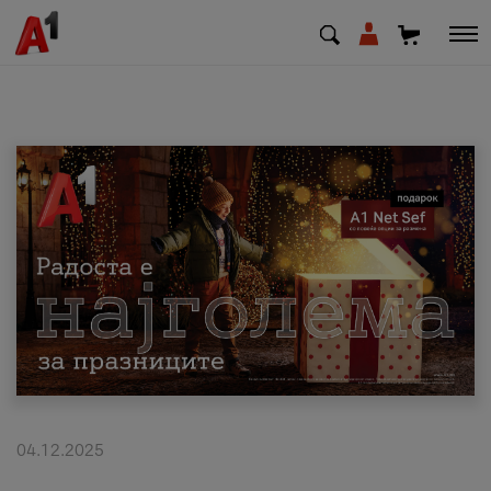
МК
EN
SQ
Приватни
Деловни
Поддршка
Надополни кредит
04.12.2025
Плати сметка