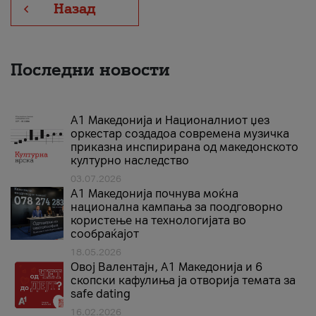
Назад
Последни новости
А1 Македонија и Националниот џез
оркестар создадоа современа музичка
приказна инспирирана од македонското
културно наследство
03.07.2026
A1 Македонија почнува моќна
национална кампања за поодговорно
користење на технологијата во
сообраќајот
18.05.2026
Овој Валентајн, A1 Македонија и 6
скопски кафулиња ја отворија темата за
safe dating
16.02.2026