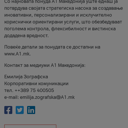
Со најновата понуда А1 Македонија уште еднаш ја
потврдува својата стратегиска насока за создавање
иновативни, персонализирани и исклучително
кориснички ориентирани услуги, што обезбедуваат
поголема контрола, флексибилност и вистинска
додадена вредност.
Повеќе детали за понудата се достапни на
www.А1.mk.
Контакт за медиуми А1 Македонија:
Емилија Зографска
Корпоративни комуникации
тел. ++389 75 400505
e-mail: emilija.zografska@A1.mk