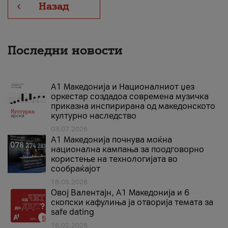
Назад
Последни новости
А1 Македонија и Националниот џез
оркестар создадоа современа музичка
приказна инспирирана од македонското
културно наследство
03.07.2026
A1 Македонија почнува моќна
национална кампања за поодговорно
користење на технологијата во
сообраќајот
18.05.2026
Овој Валентајн, A1 Македонија и 6
скопски кафулиња ја отворија темата за
safe dating
16.02.2026