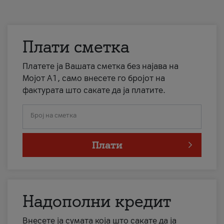
Плати сметка
Платете ја Вашата сметка без најава на
Мојот А1, само внесете го бројот на
фактурата што сакате да ја платите.
Број на сметка
Плати
Надополни кредит
Внесете ја сумата која што сакате да ја