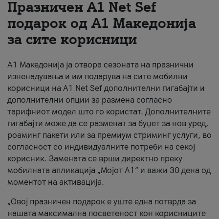
Празничен A1 Net Sеf
За нас
подарок од А1 Македонија
за сите корисници
#ПодобарОнлајн
А1 Македонија ја отвора сезоната на празнични
изненадувања и им подарува на сите мобилни
корисници на A1 Net Sef дополнителни гигабајти и
дополнителни опции за размена согласно
тарифниот модел што го користат. Дополнителните
гигабајти може да се разменат за буџет за нов уред,
роаминг пакети или за премиум стриминг услуги, во
согласност со индивидуалните потреби на секој
корисник. Замената се врши директно преку
мобилната апликација „Мојот А1“ и важи 30 дена од
моментот на активација.
„Овој празничен подарок е уште една потврда за
нашата максимална посветеност кон корисниците