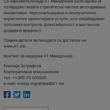
Со најновата понуда А1 Македонија уште еднаш ја
потврдува својата стратегиска насока за создавање
иновативни, персонализирани и исклучително
кориснички ориентирани услуги, што обезбедуваат
поголема контрола, флексибилност и вистинска
додадена вредност.
Повеќе детали за понудата се достапни на
www.А1.mk.
Контакт за медиуми А1 Македонија:
Емилија Зографска
Корпоративни комуникации
тел. ++389 75 400505
e-mail: emilija.zografska@A1.mk