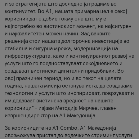
и за стратегијата што доследно ја градиме во
континуитет. Во А1, нашата примарна цел е секој
корисник да го добие токму она што му е
најпотребно во вистинскиот момент, на најсигурен
и најквалитетен можен начин. Зад ваквите
решенија стои нашата долгорочна инвестиција во
стабилна и сигурна мрежа, модернизација на
инфраструктурата, како и континуираниот развој на
услуги што го поедноставуваат секојдневието и
создаваат вистински дигитални придобивки. Во
овој празничен период, но и во текот на целата
година, нашата мисија останува иста, да создаваме
технологии и услуги што инспирираат, поврзуваат и
им додаваат вистинска вредност на нашите
корисници“ – изјави Методија Мирчев, главен
извршен директор на А1 Македонија.
За корисниците на A1 Combo, А1 Македонија
овозможува пристап до водечките стриминг услуги