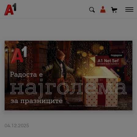
МК
EN
SQ
Приватни
Деловни
Поддршка
Надополни кредит
04.12.2025
Плати сметка