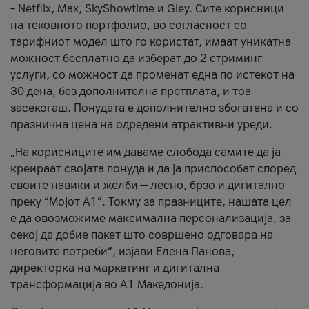
– Netflix, Max, SkyShowtime и Gley. Сите корисници
на тековното портфолио, во согласност со
тарифниот модел што го користат, имаат уникатна
можност бесплатно да изберат до 2 стриминг
услуги, со можност да променат една по истекот на
30 дена, без дополнителна претплата, и тоа
засекогаш. Понудата е дополнително збогатена и со
празнична цена на одредени атрактивни уреди.
„На корисниците им даваме слобода самите да ја
креираат својата понуда и да ја приспособат според
своите навики и желби — лесно, брзо и дигитално
преку “Мојот А1”. Токму за празниците, нашата цел
е да овозможиме максимална персонализација, за
секој да добие пакет што совршено одговара на
неговите потреби“, изјави Елена Панова,
директорка на маркетинг и дигитална
трансформација во А1 Македонија.