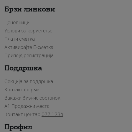
Брзи линкови
Ценовници
Услови за користење
Плати сметка
Активирајте Е-сметка
Припејд регистрација
Поддршка
Секција за поддршка
Контакт форма
Закажи бизнис состанок
A1 Продажни места
Контакт центар
077 1234
Профил