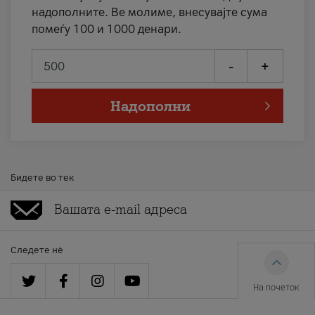
надополните. Ве молиме, внесувајте сума
помеѓу 100 и 1000 денари.
-
+
Надополни
Бидете во тек
Следете нè
На почеток