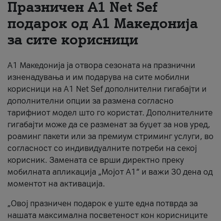
Празничен A1 Net Sеf
За нас
подарок од А1 Македонија
за сите корисници
#ПодобарОнлајн
А1 Македонија ја отвора сезоната на празнични
изненадувања и им подарува на сите мобилни
корисници на A1 Net Sef дополнителни гигабајти и
дополнителни опции за размена согласно
тарифниот модел што го користат. Дополнителните
гигабајти може да се разменат за буџет за нов уред,
роаминг пакети или за премиум стриминг услуги, во
согласност со индивидуалните потреби на секој
корисник. Замената се врши директно преку
мобилната апликација „Мојот А1“ и важи 30 дена од
моментот на активација.
„Овој празничен подарок е уште една потврда за
нашата максимална посветеност кон корисниците