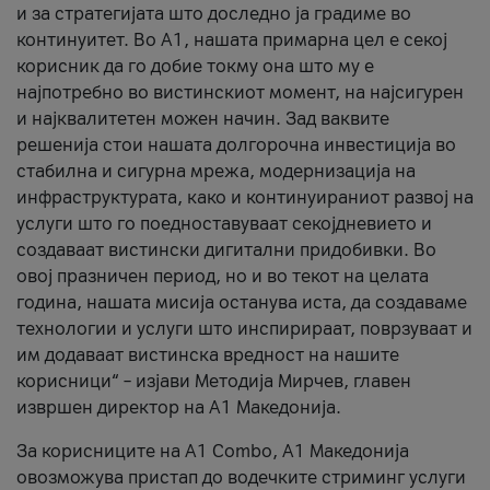
и за стратегијата што доследно ја градиме во
континуитет. Во А1, нашата примарна цел е секој
корисник да го добие токму она што му е
најпотребно во вистинскиот момент, на најсигурен
и најквалитетен можен начин. Зад ваквите
решенија стои нашата долгорочна инвестиција во
стабилна и сигурна мрежа, модернизација на
инфраструктурата, како и континуираниот развој на
услуги што го поедноставуваат секојдневието и
создаваат вистински дигитални придобивки. Во
овој празничен период, но и во текот на целата
година, нашата мисија останува иста, да создаваме
технологии и услуги што инспирираат, поврзуваат и
им додаваат вистинска вредност на нашите
корисници“ – изјави Методија Мирчев, главен
извршен директор на А1 Македонија.
За корисниците на A1 Combo, А1 Македонија
овозможува пристап до водечките стриминг услуги