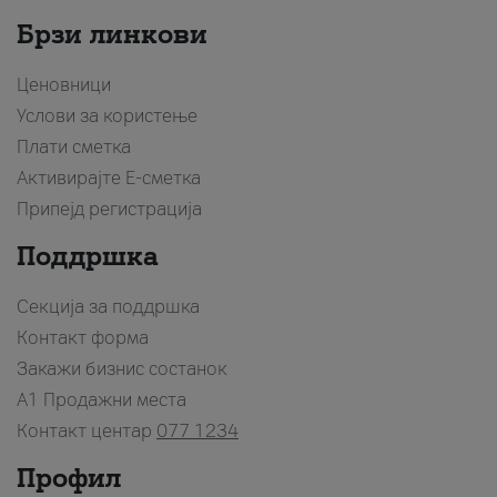
Брзи линкови
Ценовници
Услови за користење
Плати сметка
Активирајте Е-сметка
Припејд регистрација
Поддршка
Секција за поддршка
Контакт форма
Закажи бизнис состанок
A1 Продажни места
Контакт центар
077 1234
Профил