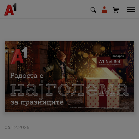
МК
EN
SQ
Приватни
Деловни
Поддршка
Надополни кредит
04.12.2025
Плати сметка