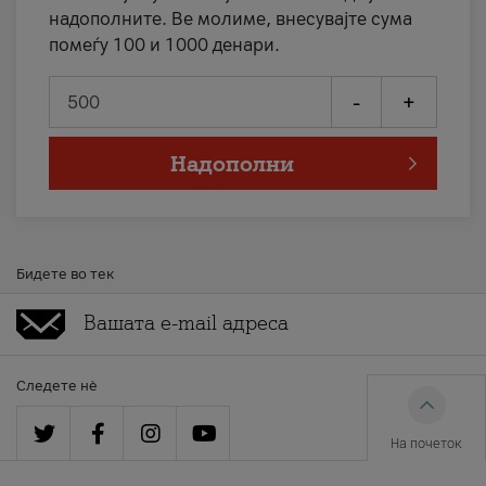
надополните. Ве молиме, внесувајте сума
помеѓу 100 и 1000 денари.
-
+
Надополни
Бидете во тек
Следете нè
На почеток