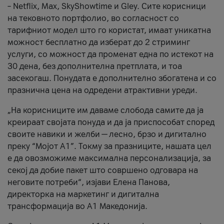
– Netflix, Max, SkyShowtime и Gley. Сите корисници
на тековното портфолио, во согласност со
тарифниот модел што го користат, имаат уникатна
можност бесплатно да изберат до 2 стриминг
услуги, со можност да променат една по истекот на
30 дена, без дополнителна претплата, и тоа
засекогаш. Понудата е дополнително збогатена и со
празнична цена на одредени атрактивни уреди.
„На корисниците им даваме слобода самите да ја
креираат својата понуда и да ја приспособат според
своите навики и желби — лесно, брзо и дигитално
преку “Мојот А1”. Токму за празниците, нашата цел
е да овозможиме максимална персонализација, за
секој да добие пакет што совршено одговара на
неговите потреби“, изјави Елена Панова,
директорка на маркетинг и дигитална
трансформација во А1 Македонија.