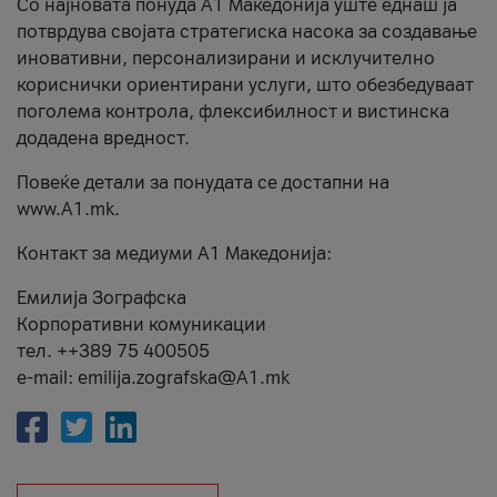
Со најновата понуда А1 Македонија уште еднаш ја
потврдува својата стратегиска насока за создавање
иновативни, персонализирани и исклучително
кориснички ориентирани услуги, што обезбедуваат
поголема контрола, флексибилност и вистинска
додадена вредност.
Повеќе детали за понудата се достапни на
www.А1.mk.
Контакт за медиуми А1 Македонија:
Емилија Зографска
Корпоративни комуникации
тел. ++389 75 400505
e-mail: emilija.zografska@A1.mk