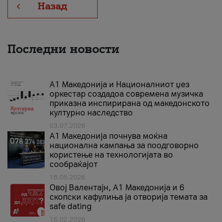
Назад
Последни новости
А1 Македонија и Националниот џез
оркестар создадоа современа музичка
приказна инспирирана од македонското
културно наследство
03.07.2026
A1 Македонија почнува моќна
национална кампања за поодговорно
користење на технологијата во
сообраќајот
18.05.2026
Овој Валентајн, A1 Македонија и 6
скопски кафулиња ја отворија темата за
safe dating
16.02.2026