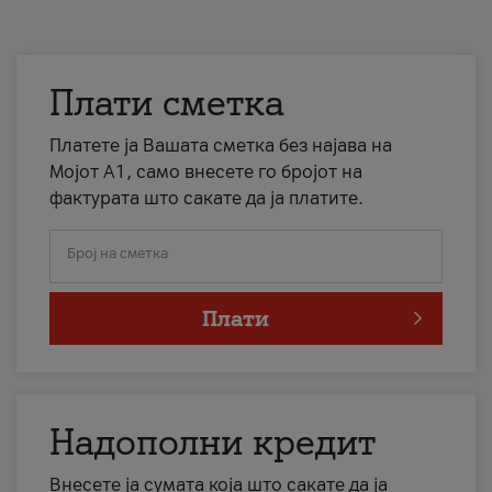
Плати сметка
Платете ја Вашата сметка без најава на
Мојот А1, само внесете го бројот на
фактурата што сакате да ја платите.
Број на сметка
Плати
Надополни кредит
Внесете ја сумата која што сакате да ја