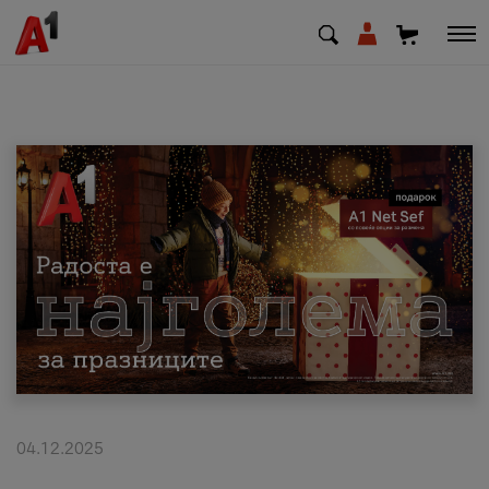
МК
EN
SQ
Приватни
Деловни
Поддршка
Надополни кредит
04.12.2025
Плати сметка