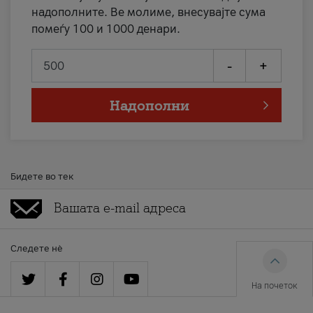
надополните. Ве молиме, внесувајте сума
помеѓу 100 и 1000 денари.
-
+
Надополни
Бидете во тек
Следете нè
На почеток