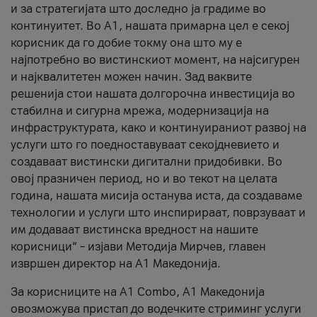
и за стратегијата што доследно ја градиме во
континуитет. Во А1, нашата примарна цел е секој
корисник да го добие токму она што му е
најпотребно во вистинскиот момент, на најсигурен
и најквалитетен можен начин. Зад ваквите
решенија стои нашата долгорочна инвестиција во
стабилна и сигурна мрежа, модернизација на
инфраструктурата, како и континуираниот развој на
услуги што го поедноставуваат секојдневието и
создаваат вистински дигитални придобивки. Во
овој празничен период, но и во текот на целата
година, нашата мисија останува иста, да создаваме
технологии и услуги што инспирираат, поврзуваат и
им додаваат вистинска вредност на нашите
корисници“ – изјави Методија Мирчев, главен
извршен директор на А1 Македонија.
За корисниците на A1 Combo, А1 Македонија
овозможува пристап до водечките стриминг услуги