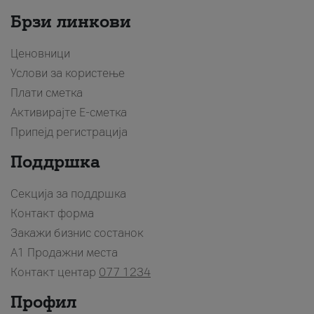
Брзи линкови
Ценовници
Услови за користење
Плати сметка
Активирајте Е-сметка
Припејд регистрација
Поддршка
Секција за поддршка
Контакт форма
Закажи бизнис состанок
A1 Продажни места
Контакт центар
077 1234
Профил