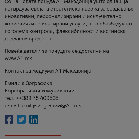
Со најновата понуда А1 Македонија уште еднаш ја
потврдува својата стратегиска насока за создавање
иновативни, персонализирани и исклучително
кориснички ориентирани услуги, што обезбедуваат
поголема контрола, флексибилност и вистинска
додадена вредност.
Повеќе детали за понудата се достапни на
www.А1.mk.
Контакт за медиуми А1 Македонија:
Емилија Зографска
Корпоративни комуникации
тел. ++389 75 400505
e-mail: emilija.zografska@A1.mk