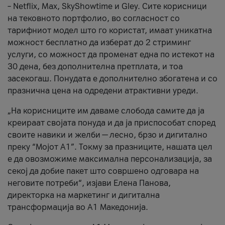
– Netflix, Max, SkyShowtime и Gley. Сите корисници
на тековното портфолио, во согласност со
тарифниот модел што го користат, имаат уникатна
можност бесплатно да изберат до 2 стриминг
услуги, со можност да променат една по истекот на
30 дена, без дополнителна претплата, и тоа
засекогаш. Понудата е дополнително збогатена и со
празнична цена на одредени атрактивни уреди.
„На корисниците им даваме слобода самите да ја
креираат својата понуда и да ја приспособат според
своите навики и желби — лесно, брзо и дигитално
преку “Мојот А1”. Токму за празниците, нашата цел
е да овозможиме максимална персонализација, за
секој да добие пакет што совршено одговара на
неговите потреби“, изјави Елена Панова,
директорка на маркетинг и дигитална
трансформација во А1 Македонија.