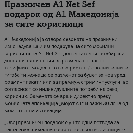
Празничен A1 Net Sеf
За нас
подарок од А1 Македонија
за сите корисници
#ПодобарОнлајн
А1 Македонија ја отвора сезоната на празнични
изненадувања и им подарува на сите мобилни
корисници на A1 Net Sef дополнителни гигабајти и
дополнителни опции за размена согласно
тарифниот модел што го користат. Дополнителните
гигабајти може да се разменат за буџет за нов уред,
роаминг пакети или за премиум стриминг услуги, во
согласност со индивидуалните потреби на секој
корисник. Замената се врши директно преку
мобилната апликација „Мојот А1“ и важи 30 дена од
моментот на активација.
„Овој празничен подарок е уште една потврда за
нашата максимална посветеност кон корисниците