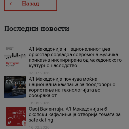
Назад
Последни новости
А1 Македонија и Националниот џез
оркестар создадоа современа музичка
приказна инспирирана од македонското
културно наследство
03.07.2026
A1 Македонија почнува моќна
национална кампања за поодговорно
користење на технологијата во
сообраќајот
18.05.2026
Овој Валентајн, A1 Македонија и 6
скопски кафулиња ја отворија темата за
safe dating
16.02.2026