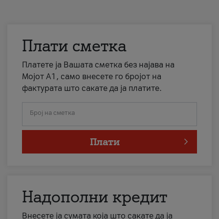
Плати сметка
Платете ја Вашата сметка без најава на
Мојот А1, само внесете го бројот на
фактурата што сакате да ја платите.
Број на сметка
Плати
Надополни кредит
Внесете ја сумата која што сакате да ја