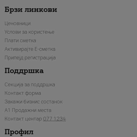
Брзи линкови
Ценовници
Услови за користење
Плати сметка
Активирајте Е-сметка
Припејд регистрација
Поддршка
Секција за поддршка
Контакт форма
Закажи бизнис состанок
A1 Продажни места
Контакт центар
077 1234
Профил