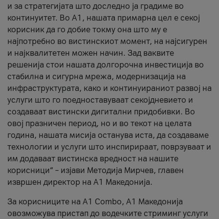
и за стратегијата што доследно ја градиме во
континуитет. Во А1, нашата примарна цел е секој
корисник да го добие токму она што му е
најпотребно во вистинскиот момент, на најсигурен
и најквалитетен можен начин. Зад ваквите
решенија стои нашата долгорочна инвестиција во
стабилна и сигурна мрежа, модернизација на
инфраструктурата, како и континуираниот развој на
услуги што го поедноставуваат секојдневието и
создаваат вистински дигитални придобивки. Во
овој празничен период, но и во текот на целата
година, нашата мисија останува иста, да создаваме
технологии и услуги што инспирираат, поврзуваат и
им додаваат вистинска вредност на нашите
корисници“ – изјави Методија Мирчев, главен
извршен директор на А1 Македонија.
За корисниците на A1 Combo, А1 Македонија
овозможува пристап до водечките стриминг услуги