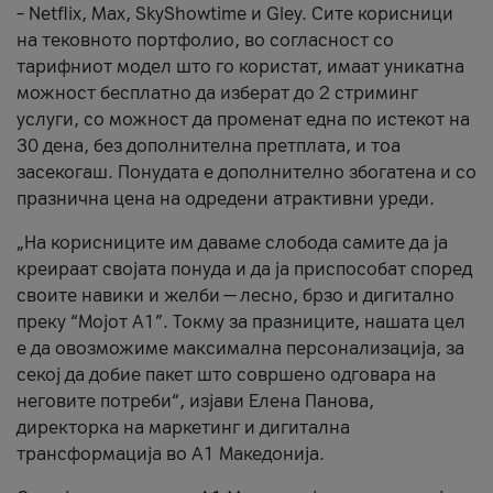
– Netflix, Max, SkyShowtime и Gley. Сите корисници
на тековното портфолио, во согласност со
тарифниот модел што го користат, имаат уникатна
можност бесплатно да изберат до 2 стриминг
услуги, со можност да променат една по истекот на
30 дена, без дополнителна претплата, и тоа
засекогаш. Понудата е дополнително збогатена и со
празнична цена на одредени атрактивни уреди.
„На корисниците им даваме слобода самите да ја
креираат својата понуда и да ја приспособат според
своите навики и желби — лесно, брзо и дигитално
преку “Мојот А1”. Токму за празниците, нашата цел
е да овозможиме максимална персонализација, за
секој да добие пакет што совршено одговара на
неговите потреби“, изјави Елена Панова,
директорка на маркетинг и дигитална
трансформација во А1 Македонија.