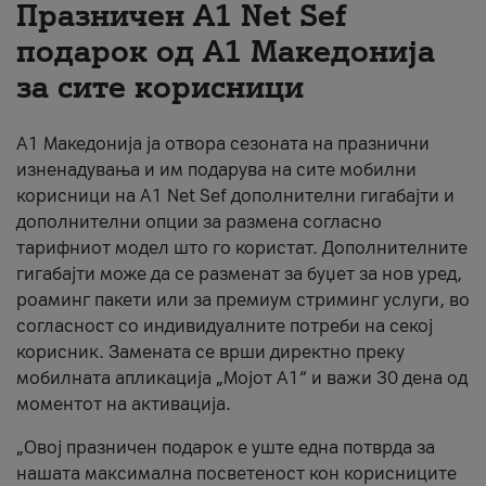
Празничен A1 Net Sеf
За нас
подарок од А1 Македонија
за сите корисници
#ПодобарОнлајн
А1 Македонија ја отвора сезоната на празнични
изненадувања и им подарува на сите мобилни
корисници на A1 Net Sef дополнителни гигабајти и
дополнителни опции за размена согласно
тарифниот модел што го користат. Дополнителните
гигабајти може да се разменат за буџет за нов уред,
роаминг пакети или за премиум стриминг услуги, во
согласност со индивидуалните потреби на секој
корисник. Замената се врши директно преку
мобилната апликација „Мојот А1“ и важи 30 дена од
моментот на активација.
„Овој празничен подарок е уште една потврда за
нашата максимална посветеност кон корисниците