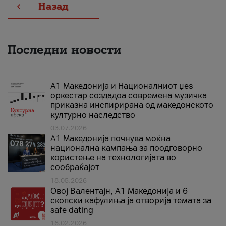
Назад
Последни новости
А1 Македонија и Националниот џез
оркестар создадоа современа музичка
приказна инспирирана од македонското
културно наследство
03.07.2026
A1 Македонија почнува моќна
национална кампања за поодговорно
користење на технологијата во
сообраќајот
18.05.2026
Овој Валентајн, A1 Македонија и 6
скопски кафулиња ја отворија темата за
safe dating
16.02.2026