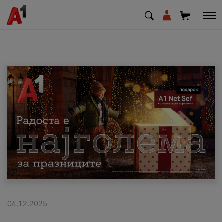
МК
EN
SQ
Приватни
Деловни
Поддршка
Надополни кредит
04.12.2025
Плати сметка