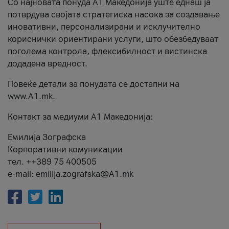
Со најновата понуда А1 Македонија уште еднаш ја
потврдува својата стратегиска насока за создавање
иновативни, персонализирани и исклучително
кориснички ориентирани услуги, што обезбедуваат
поголема контрола, флексибилност и вистинска
додадена вредност.
Повеќе детали за понудата се достапни на
www.А1.mk.
Контакт за медиуми А1 Македонија:
Емилија Зографска
Корпоративни комуникации
тел. ++389 75 400505
e-mail: emilija.zografska@A1.mk