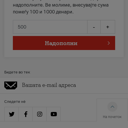
надополните. Ве молиме, внесувајте сума
помеѓу 100 и 1000 денари.
-
+
Надополни
Бидете во тек
Следете нè
На почеток