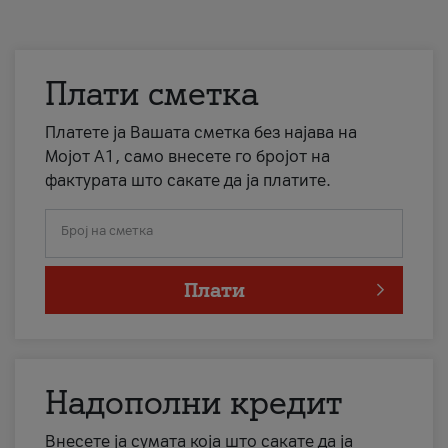
Плати сметка
Платете ја Вашата сметка без најава на
Мојот А1, само внесете го бројот на
фактурата што сакате да ја платите.
Број на сметка
Плати
Надополни кредит
Внесете ја сумата која што сакате да ја