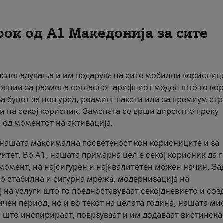
рок од А1 Македонија за сите
 изненадувања и им подарува на сите мобилни корисниц
 опции за размена согласно тарифниот модел што го кор
а буџет за нов уред, роаминг пакети или за премиум ст
и на секој корисник. Замената се врши директно преку
 од моментот на активација.
а нашата максимална посветеност кон корисниците и за
итет. Во А1, нашата примарна цел е секој корисник да 
момент, на најсигурен и најквалитетен можен начин. За
о стабилна и сигурна мрежа, модернизација на
 на услуги што го поедноставуваат секојдневието и соз
чен период, но и во текот на целата година, нашата ми
и што инспирираат, поврзуваат и им додаваат вистинска