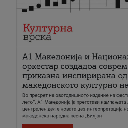
А1 Македонија и Национа
оркестар создадоа совре
приказна инспирирана од
македонското културно н
Во пресрет на овогодишното издание на фест
лето“, А1 Македонија ја претстави кампањата 
централен дел е новата џез-интерпретација н
македонска народна песна „Билјан