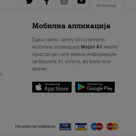
На почеток
Мобилна апликација
Единствено преку бесплатната
мобилна апликација
Мојот A1
имате
пристап до сите важни информации
за Вашите A1 услуги, во било кое
време.
и
Начини на плаќање