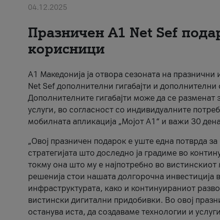
04.12.2025
Празничен A1 Net Sеf пода
корисници
А1 Македонија ја отвора сезоната на празнични
Net Sef дополнителни гигабајти и дополнителни
Дополнителните гигабајти може да се разменат з
услуги, во согласност со индивидуалните потреб
мобилната апликација „Мојот А1“ и важи 30 дена
„Овој празничен подарок е уште една потврда з
стратегијата што доследно ја градиме во контину
токму она што му е најпотребно во вистинскиот 
решенија стои нашата долгорочна инвестиција в
инфраструктурата, како и континуираниот развој
вистински дигитални придобивки. Во овој празни
останува иста, да создаваме технологии и услуг