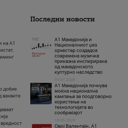
Последни новости
А1 Македонија и
и на A1
Националниот џез
истат.
оркестар создадоа
современа музичка
риминг
приказна инспирирана
од македонското
културно наследство
03.07.2026
A1 Македонија почнува
го добие
моќна национална
д ваквите
кампања за поодговорно
користење на
технологијата во
даваат
сообраќајот
сија
18.05.2026
 вредност
Овој Валентајн, A1