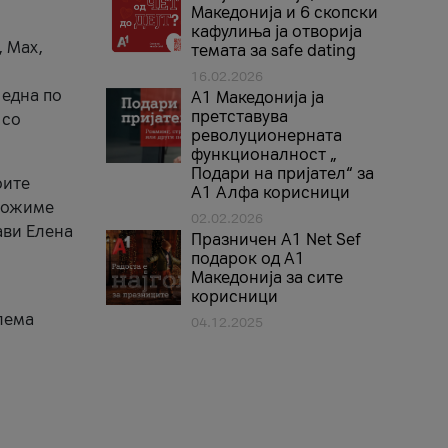
Македонија и 6 скопски
кафулиња ја отворија
, Max,
темата за safe dating
16.02.2026
 една по
А1 Македонија ја
претставува
 со
револуционерната
функционалност „
Подари на пријател“ за
оите
А1 Алфа корисници
зможиме
02.02.2026
ави Елена
Празничен A1 Net Sеf
подарок од А1
Македонија за сите
корисници
лема
04.12.2025