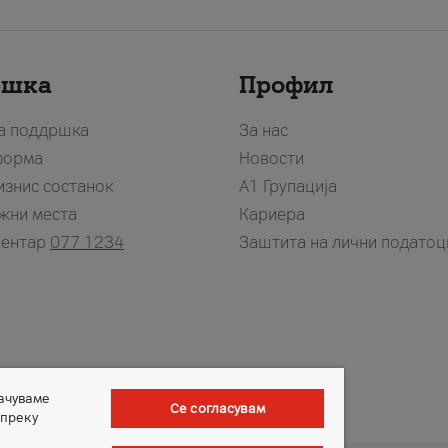
ршка
Профил
за поддршка
За нас
форма
Новости
изнис состанок
А1 Групација
жни места
Кариера
центар
077 1234
Заштита на лични податоц
зачуваме
Се согласувам
 преку