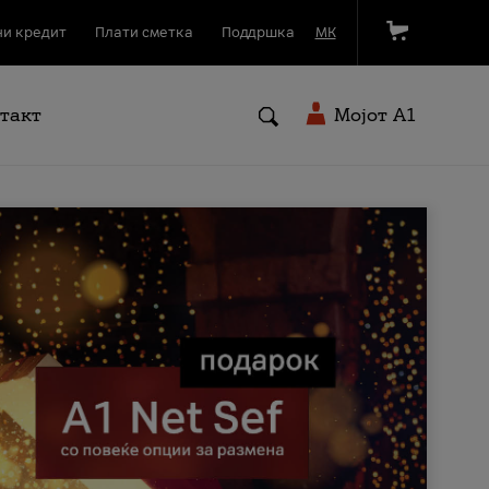
и кредит
Плати сметка
Поддршка
МК
такт
Мојот A1