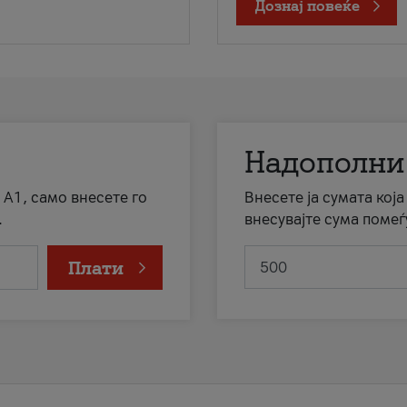
Дознај повеќе
Надополни
 А1, само внесете го
Внесете ја сумата кој
.
внесувајте сума помеѓ
Плати