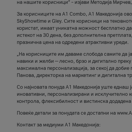
на нашите корисници“ – изјави Методија Мирчев
За корисниците на A1 Combo, А1 Македонија овоз
SkyShowtime и Gley. Сите корисници на тековно
користат, имаат уникатна можност бесплатно да 
истекот на 30 дена, без дополнителна претплата
празнична цена на одредени атрактивни уреди.
„На корисниците им даваме слобода самите да ја
навики и желби — лесно, брзо и дигитално преку
максимална персонализација, за секој да добие 
Панова, директорка на маркетинг и дигитална т
Со најновата понуда А1 Македонија уште еднаш ј
иновативни, персонализирани и исклучително к
контрола, флексибилност и вистинска додадена
Повеќе детали за понудата се достапни на www.А
Контакт за медиуми А1 Македонија: