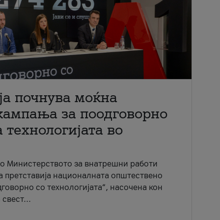
ја почнува моќна
кампања за поодговорно
 технологијата во
со Министерството за внатрешни работи
ја претставија националната општествено
говорно со технологијата“, насочена кон
свест...