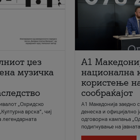
лниот џез
A1 Македони
мена музичка
национална 
користење на
аследство
сообраќајот
ивалот „Охридско
A1 Македонија заедно 
„Културна врска“, чиј
денеска и официјално 
а легендарната
одговорна кампања „Од
подигнување на јавната 