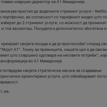
, главен извршен директор на А1 Македонија.
можува пристап до водечките стриминг услуги – Netflix
то портфолио, во согласност со тарифниот модел што го
изберат до 2 стриминг услуги, со можност да променат
, и тоа засекогаш. Понудата е дополнително збогатена и
 креираат својата понуда и да ја приспособат според св
 “Мојот А1”. Токму за празниците, нашата цел е да ово
пакет што совршено одговара на неговите потреби“, изј
рансформација во А1 Македонија.
а потврдува својата стратегиска насока за создавање
ориснички ориентирани услуги, што обезбедуваат пого
 вредност.
1.mk.