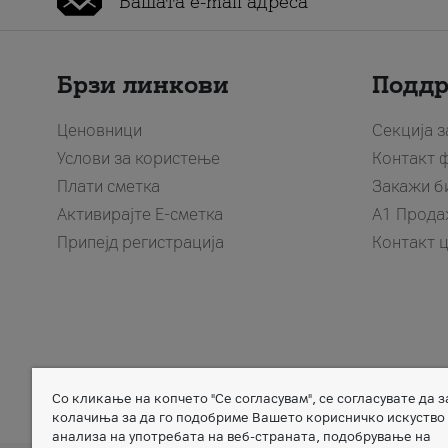
Брзи линкови
Подд
Ценовници
Секција 
Услови за користење
Контакт 
Плати сметка
Закажи б
Активирајте Е-сметка
A1 Прода
Припејд регистрација
Контакт 
Со кликање на копчето "Се согласувам", се согласувате да 
Member of
колачиња за да го подобриме Вашето корисничко искуство
анализа на употребата на веб-страната, подобрување на