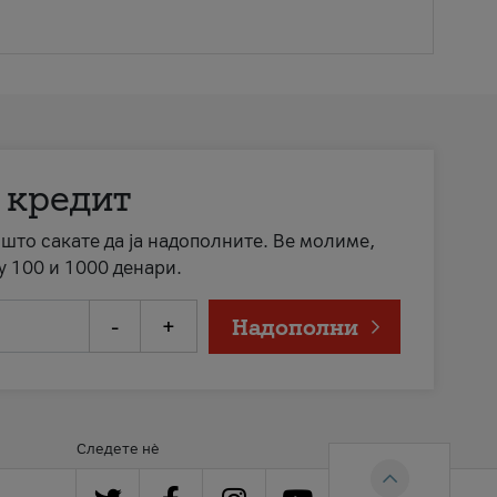
 кредит
а што сакате да ја надополните. Ве молиме,
у 100 и 1000 денари.
-
+
Надополни
Следете нè