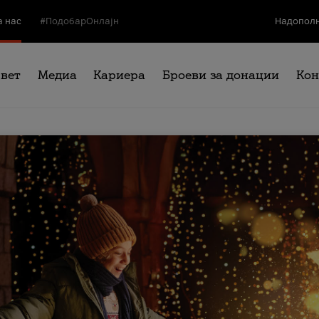
а нас
#ПодобарОнлајн
Надополн
свет
Медиа
Кариера
Броеви за донации
Кон