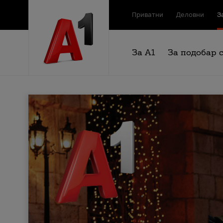
Приватни
Деловни
З
За А1
За подобар 