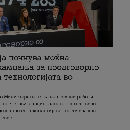
ја почнува моќна
кампања за поодговорно
 технологијата во
со Министерството за внатрешни работи
ја претставија националната општествено
говорно со технологијата“, насочена кон
свест...