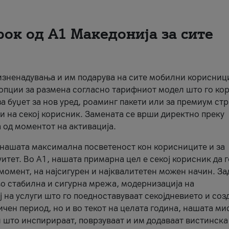
рок од А1 Македонија за сите
 изненадувања и им подарува на сите мобилни корисниц
 опции за размена согласно тарифниот модел што го кор
а буџет за нов уред, роаминг пакети или за премиум ст
и на секој корисник. Замената се врши директно преку
 од моментот на активација.
а нашата максимална посветеност кон корисниците и за
итет. Во А1, нашата примарна цел е секој корисник да 
момент, на најсигурен и најквалитетен можен начин. За
о стабилна и сигурна мрежа, модернизација на
 на услуги што го поедноставуваат секојдневието и соз
чен период, но и во текот на целата година, нашата ми
и што инспирираат, поврзуваат и им додаваат вистинска