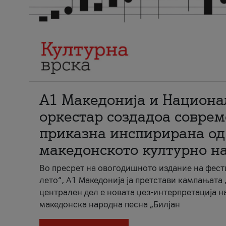
А1 Македонија и Национа
оркестар создадоа совре
приказна инспирирана од
македонското културно н
Во пресрет на овогодишното издание на фест
лето“, А1 Македонија ја претстави кампањата 
централен дел е новата џез-интерпретација н
македонска народна песна „Билјан