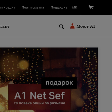
и кредит
Плати сметка
Поддршка
МК
такт
Мојот A1