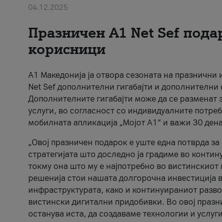
04.12.2025
Празничен A1 Net Sеf пода
корисници
А1 Македонија ја отвора сезоната на празнични
Net Sef дополнителни гигабајти и дополнителни
Дополнителните гигабајти може да се разменат з
услуги, во согласност со индивидуалните потреб
мобилната апликација „Мојот А1“ и важи 30 дена
„Овој празничен подарок е уште една потврда з
стратегијата што доследно ја градиме во контину
токму она што му е најпотребно во вистинскиот 
решенија стои нашата долгорочна инвестиција в
инфраструктурата, како и континуираниот развој
вистински дигитални придобивки. Во овој празни
останува иста, да создаваме технологии и услуг