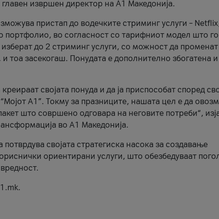
, главен извршен директор на А1 Македонија.
можува пристап до водечките стриминг услуги – Netflix
то портфолио, во согласност со тарифниот модел што го
изберат до 2 стриминг услуги, со можност да променат
, и тоа засекогаш. Понудата е дополнително збогатена и
 креираат својата понуда и да ја приспособат според св
 “Мојот А1”. Токму за празниците, нашата цел е да ово
пакет што совршено одговара на неговите потреби“, изј
рансформација во А1 Македонија.
а потврдува својата стратегиска насока за создавање
ориснички ориентирани услуги, што обезбедуваат пого
 вредност.
1.mk.