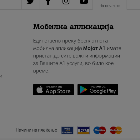
На почеток
Мобилна апликација
Единствено преку бесплатната
мобилна апликација
Мојот A1
имате
пристап до сите важни информации
за Вашите A1 услуги, во било кое
време.
и
Начини на плаќање