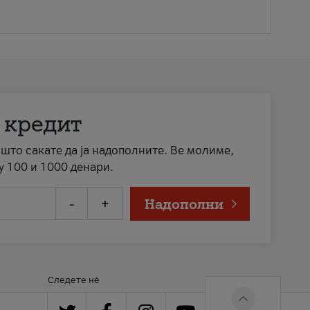
 кредит
а што сакате да ја надополните. Ве молиме,
у 100 и 1000 денари.
-
+
Надополни
Следете нè