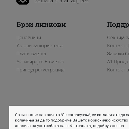
Брзи линкови
Подд
Ценовници
Секција 
Услови за користење
Контакт 
Плати сметка
Закажи б
Активирајте Е-сметка
A1 Прода
Припејд регистрација
Контакт 
Со кликање на копчето "Се согласувам", се согласувате да 
Member of
колачиња за да го подобриме Вашето корисничко искуство
анализа на употребата на веб-страната, подобрување на