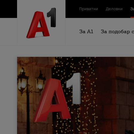
Приватни
Деловни
З
За А1
За подобар 