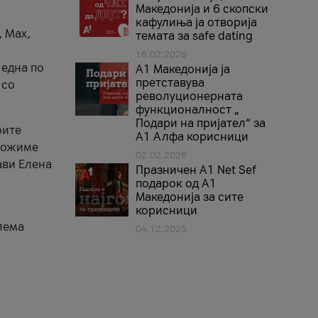
Македонија и 6 скопски
кафулиња ја отворија
, Max,
темата за safe dating
16.02.2026
 една по
А1 Македонија ја
претставува
 со
револуционерната
функционалност „
Подари на пријател“ за
оите
А1 Алфа корисници
зможиме
02.02.2026
ави Елена
Празничен A1 Net Sеf
подарок од А1
Македонија за сите
корисници
лема
04.12.2025