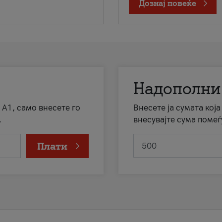
Дознај повеќе
Надополни
 А1, само внесете го
Внесете ја сумата кој
.
внесувајте сума помеѓ
Плати