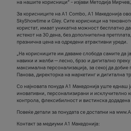
на нашите корисници“ – изјави Методија Мирчев
За корисниците на A1 Combo, А1 Македонија овоз
SkyShowtime и Gley. Сите корисници на тековно
користат, имаат уникатна можност бесплатно да 
истекот на 30 дена, без дополнителна претплата
празнична цена на одредени атрактивни уреди.
„На корисниците им даваме слобода самите да ја
навики и желби — лесно, брзо и дигитално преку
максимална персонализација, за секој да добие 
Панова, директорка на маркетинг и дигитална т
Со најновата понуда А1 Македонија уште еднаш ј
иновативни, персонализирани и исклучително к
контрола, флексибилност и вистинска додадена
Повеќе детали за понудата се достапни на www.А
Контакт за медиуми А1 Македонија: