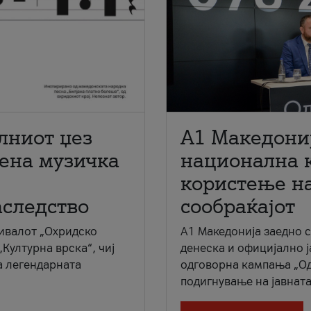
лниот џез
A1 Македони
мена музичка
национална 
користење на
аследство
сообраќајот
ивалот „Охридско
A1 Македонија заедно 
„Културна врска“, чиј
денеска и официјално 
а легендарната
одговорна кампања „Од
подигнување на јавната 