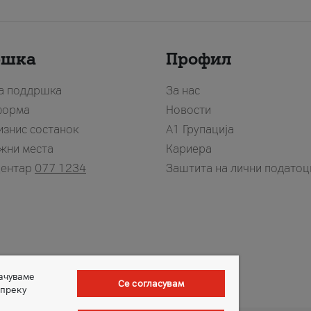
ршка
Профил
за поддршка
За нас
форма
Новости
изнис состанок
А1 Групација
жни места
Кариера
центар
077 1234
Заштита на лични податоц
зачуваме
Се согласувам
 преку