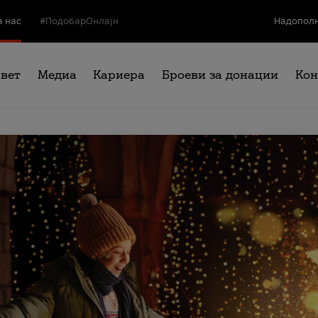
а нас
#ПодобарОнлајн
Надополн
свет
Медиа
Кариера
Броеви за донации
Кон