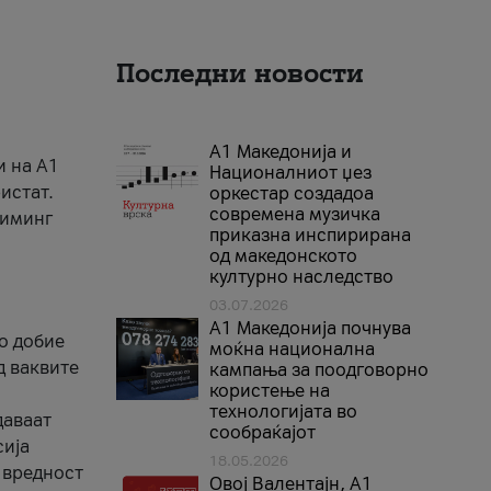
Последни новости
А1 Македонија и
и на A1
Националниот џез
истат.
оркестар создадоа
современа музичка
риминг
приказна инспирирана
од македонското
културно наследство
03.07.2026
A1 Македонија почнува
го добие
моќна национална
д ваквите
кампања за поодговорно
користење на
технологијата во
даваат
сообраќајот
сија
18.05.2026
 вредност
Овој Валентајн, A1