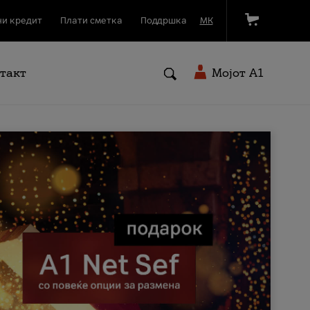
и кредит
Плати сметка
Поддршка
МК
такт
Мојот A1