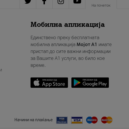
На почеток
Мобилна апликација
Единствено преку бесплатната
мобилна апликација
Мојот A1
имате
пристап до сите важни информации
за Вашите A1 услуги, во било кое
време.
и
Начини на плаќање