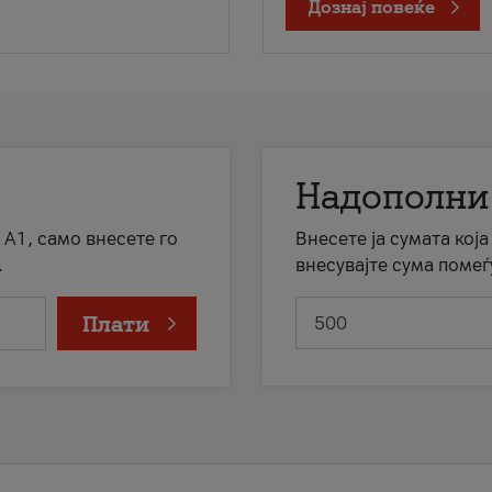
Дознај повеќе
Надополни
 А1, само внесете го
Внесете ја сумата кој
.
внесувајте сума помеѓ
Плати