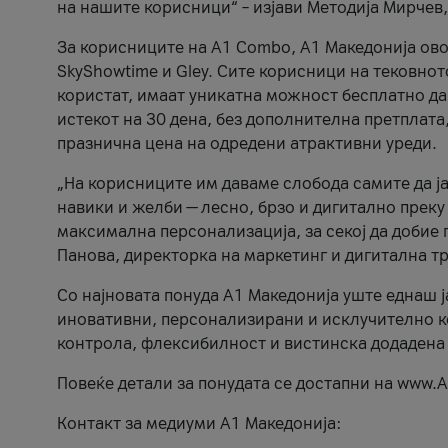
на нашите корисници“ – изјави Методија Мирчев
За корисниците на A1 Combo, А1 Македонија овоз
SkyShowtime и Gley. Сите корисници на тековно
користат, имаат уникатна можност бесплатно да 
истекот на 30 дена, без дополнителна претплата
празнична цена на одредени атрактивни уреди.
„На корисниците им даваме слобода самите да ја
навики и желби — лесно, брзо и дигитално преку
максимална персонализација, за секој да добие 
Панова, директорка на маркетинг и дигитална т
Со најновата понуда А1 Македонија уште еднаш ј
иновативни, персонализирани и исклучително к
контрола, флексибилност и вистинска додадена
Повеќе детали за понудата се достапни на www.А
Контакт за медиуми А1 Македонија: