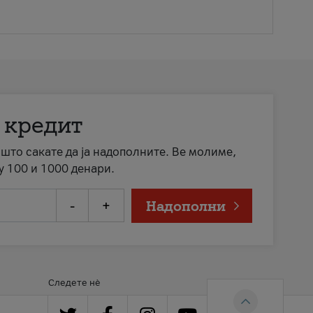
 кредит
а што сакате да ја надополните. Ве молиме,
у 100 и 1000 денари.
-
+
Надополни
Следете нè