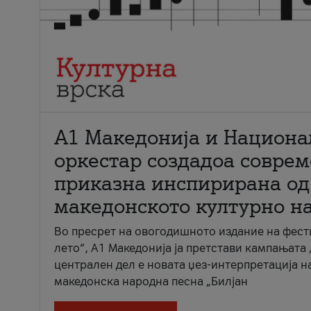
А1 Македонија и Национа
оркестар создадоа совре
приказна инспирирана од
македонското културно н
Во пресрет на овогодишното издание на фест
лето“, А1 Македонија ја претстави кампањата 
централен дел е новата џез-интерпретација н
македонска народна песна „Билјан