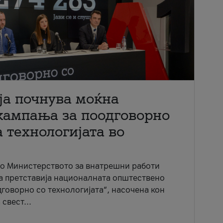
ја почнува моќна
кампања за поодговорно
 технологијата во
со Министерството за внатрешни работи
ја претставија националната општествено
говорно со технологијата“, насочена кон
свест...