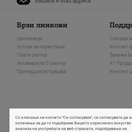
Брзи линкови
Подд
Ценовници
Секција 
Услови за користење
Контакт 
Плати сметка
Закажи б
Активирајте Е-сметка
A1 Прода
Припејд регистрација
Контакт 
Со кликање на копчето "Се согласувам", се согласувате да 
Member of
колачиња за да го подобриме Вашето корисничко искуство
анализа на употребата на веб-страната, подобрување на