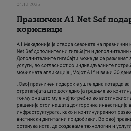
04.12.2025
Празничен A1 Net Sеf пода
корисници
А1 Македонија ја отвора сезоната на празнични
Net Sef дополнителни гигабајти и дополнителни
Дополнителните гигабајти може да се разменат з
услуги, во согласност со индивидуалните потреб
мобилната апликација „Мојот А1“ и важи 30 дена
„Овој празничен подарок е уште една потврда з
стратегијата што доследно ја градиме во контину
токму она што му е најпотребно во вистинскиот 
решенија стои нашата долгорочна инвестиција в
инфраструктурата, како и континуираниот развој
вистински дигитални придобивки. Во овој празни
останува иста, да создаваме технологии и услуг