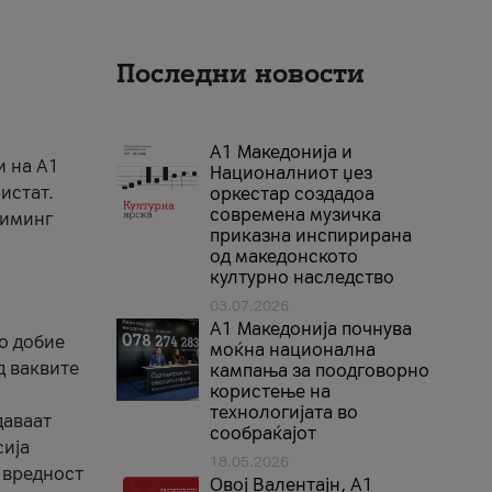
Последни новости
А1 Македонија и
и на A1
Националниот џез
истат.
оркестар создадоа
современа музичка
риминг
приказна инспирирана
од македонското
културно наследство
03.07.2026
A1 Македонија почнува
го добие
моќна национална
д ваквите
кампања за поодговорно
користење на
технологијата во
даваат
сообраќајот
сија
18.05.2026
 вредност
Овој Валентајн, A1