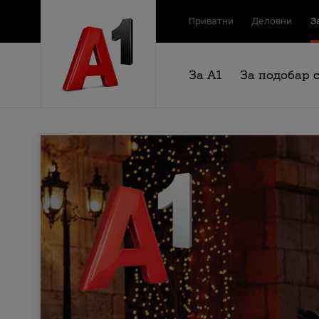
Приватни
Деловни
З
За А1
За подобар 