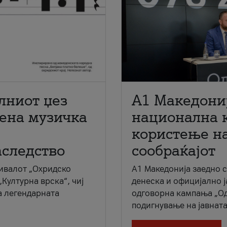
лниот џез
A1 Македони
мена музичка
национална 
користење на
аследство
сообраќајот
ивалот „Охридско
A1 Македонија заедно 
„Културна врска“, чиј
денеска и официјално 
а легендарната
одговорна кампања „Од
подигнување на јавната 