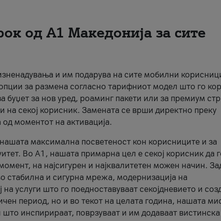
рок од А1 Македонија за сите
 изненадувања и им подарува на сите мобилни корисниц
 опции за размена согласно тарифниот модел што го кор
а буџет за нов уред, роаминг пакети или за премиум ст
и на секој корисник. Замената се врши директно преку
 од моментот на активација.
а нашата максимална посветеност кон корисниците и за
итет. Во А1, нашата примарна цел е секој корисник да 
момент, на најсигурен и најквалитетен можен начин. За
о стабилна и сигурна мрежа, модернизација на
 на услуги што го поедноставуваат секојдневието и соз
чен период, но и во текот на целата година, нашата ми
и што инспирираат, поврзуваат и им додаваат вистинска