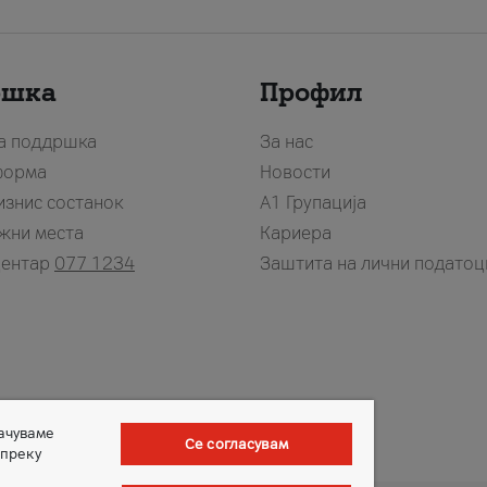
ршка
Профил
за поддршка
За нас
форма
Новости
изнис состанок
А1 Групација
жни места
Кариера
центар
077 1234
Заштита на лични податоц
зачуваме
Се согласувам
 преку