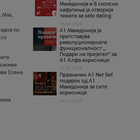
Македонија и 6 скопски
кафулиња ја отворија
, Max,
темата за safe dating
16.02.2026
 една по
А1 Македонија ја
претставува
 со
револуционерната
функционалност „
Подари на пријател“ за
оите
А1 Алфа корисници
зможиме
02.02.2026
ави Елена
Празничен A1 Net Sеf
подарок од А1
Македонија за сите
корисници
лема
04.12.2025