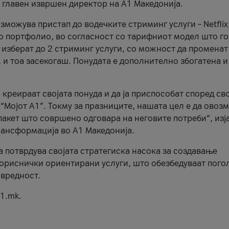
, главен извршен директор на А1 Македонија.
можува пристап до водечките стриминг услуги – Netflix
то портфолио, во согласност со тарифниот модел што го
изберат до 2 стриминг услуги, со можност да променат
, и тоа засекогаш. Понудата е дополнително збогатена и
 креираат својата понуда и да ја приспособат според св
 “Мојот А1”. Токму за празниците, нашата цел е да ово
пакет што совршено одговара на неговите потреби“, изј
рансформација во А1 Македонија.
а потврдува својата стратегиска насока за создавање
ориснички ориентирани услуги, што обезбедуваат пого
 вредност.
1.mk.