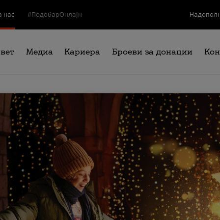
а нас
#ПодобарОнлајн
Надополн
свет
Медиа
Кариера
Броеви за донации
Кон