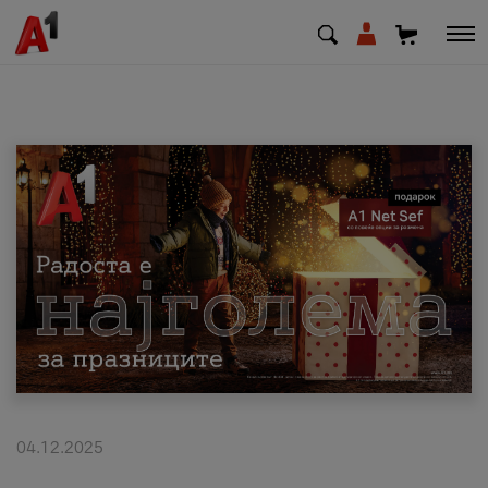
МК
EN
SQ
Приватни
Деловни
Поддршка
Надополни кредит
04.12.2025
Плати сметка