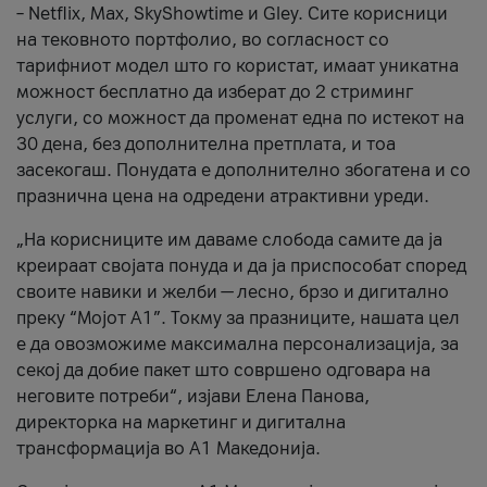
– Netflix, Max, SkyShowtime и Gley. Сите корисници
на тековното портфолио, во согласност со
тарифниот модел што го користат, имаат уникатна
можност бесплатно да изберат до 2 стриминг
услуги, со можност да променат една по истекот на
30 дена, без дополнителна претплата, и тоа
засекогаш. Понудата е дополнително збогатена и со
празнична цена на одредени атрактивни уреди.
„На корисниците им даваме слобода самите да ја
креираат својата понуда и да ја приспособат според
своите навики и желби — лесно, брзо и дигитално
преку “Мојот А1”. Токму за празниците, нашата цел
е да овозможиме максимална персонализација, за
секој да добие пакет што совршено одговара на
неговите потреби“, изјави Елена Панова,
директорка на маркетинг и дигитална
трансформација во А1 Македонија.