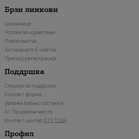
Брзи линкови
Ценовници
Услови за користење
Плати сметка
Активирајте Е-сметка
Припејд регистрација
Поддршка
Секција за поддршка
Контакт форма
Закажи бизнис состанок
A1 Продажни места
Контакт центар
077 1234
Профил