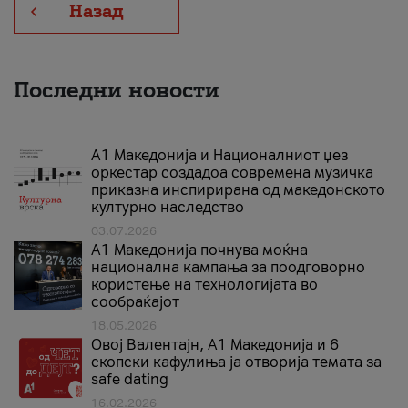
Назад
Последни новости
А1 Македонија и Националниот џез
оркестар создадоа современа музичка
приказна инспирирана од македонското
културно наследство
03.07.2026
A1 Македонија почнува моќна
национална кампања за поодговорно
користење на технологијата во
сообраќајот
18.05.2026
Овој Валентајн, A1 Македонија и 6
скопски кафулиња ја отворија темата за
safe dating
16.02.2026