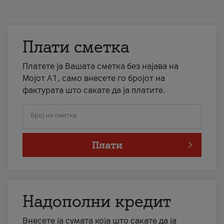
Плати сметка
Платете ја Вашата сметка без најава на
Мојот А1, само внесете го бројот на
фактурата што сакате да ја платите.
Број на сметка
Плати
Надополни кредит
Внесете ја сумата која што сакате да ја