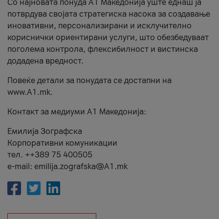
Со најновата понуда А1 Македонија уште еднаш ја
потврдува својата стратегиска насока за создавање
иновативни, персонализирани и исклучително
кориснички ориентирани услуги, што обезбедуваат
поголема контрола, флексибилност и вистинска
додадена вредност.
Повеќе детали за понудата се достапни на
www.А1.mk.
Контакт за медиуми А1 Македонија:
Емилија Зографска
Корпоративни комуникации
тел. ++389 75 400505
e-mail: emilija.zografska@A1.mk