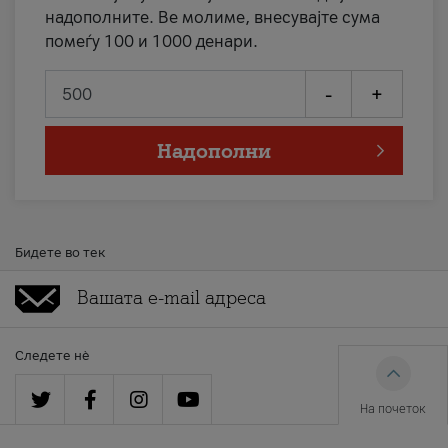
надополните. Ве молиме, внесувајте сума
помеѓу 100 и 1000 денари.
-
+
Надополни
Бидете во тек
Следете нè
На почеток