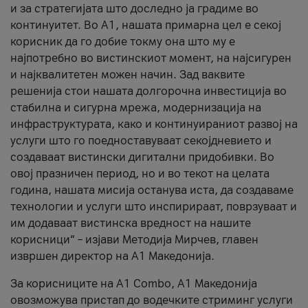
и за стратегијата што доследно ја градиме во
континуитет. Во А1, нашата примарна цел е секој
корисник да го добие токму она што му е
најпотребно во вистинскиот момент, на најсигурен
и најквалитетен можен начин. Зад ваквите
решенија стои нашата долгорочна инвестиција во
стабилна и сигурна мрежа, модернизација на
инфраструктурата, како и континуираниот развој на
услуги што го поедноставуваат секојдневието и
создаваат вистински дигитални придобивки. Во
овој празничен период, но и во текот на целата
година, нашата мисија останува иста, да создаваме
технологии и услуги што инспирираат, поврзуваат и
им додаваат вистинска вредност на нашите
корисници“ – изјави Методија Мирчев, главен
извршен директор на А1 Македонија.
За корисниците на A1 Combo, А1 Македонија
овозможува пристап до водечките стриминг услуги