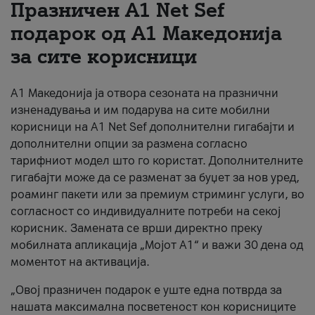
Празничен A1 Net Sеf
За нас
подарок од А1 Македонија
за сите корисници
#ПодобарОнлајн
А1 Македонија ја отвора сезоната на празнични
изненадувања и им подарува на сите мобилни
корисници на A1 Net Sef дополнителни гигабајти и
дополнителни опции за размена согласно
тарифниот модел што го користат. Дополнителните
гигабајти може да се разменат за буџет за нов уред,
роаминг пакети или за премиум стриминг услуги, во
согласност со индивидуалните потреби на секој
корисник. Замената се врши директно преку
мобилната апликација „Мојот А1“ и важи 30 дена од
моментот на активација.
„Овој празничен подарок е уште една потврда за
нашата максимална посветеност кон корисниците