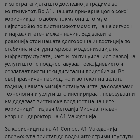
и за стратегијата што доследно ја градиме во
континуитет. Во А1, нашата примарна цел е секој
корисник да го добие токму она што му е
најпотребно во вистинскиот момент, на најсигурен
и најквалитетен можен начин. Зад ваквите
решенија стои нашата долгорочна инвестиција во
стабилна и сигурна мрежа, модернизација на
инфраструктурата, како и континуираниот развој на
услуги што го поедноставуваат секојдневието и
создаваат вистински дигитални придобивки. Во
овој празничен период, но и во текот на целата
година, нашата мисија останува иста, да создаваме
технологии и услуги што инспирираат, поврзуваат и
им додаваат вистинска вредност на нашите
корисници“ – изјави Методија Мирчев, главен
извршен директор на А1 Македонија.
За корисниците на A1 Combo, А1 Македонија
овозможува пристап до водечките стриминг услуги