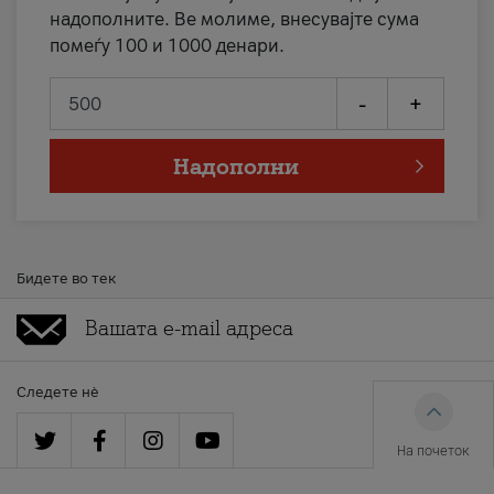
надополните. Ве молиме, внесувајте сума
помеѓу 100 и 1000 денари.
-
+
Надополни
Бидете во тек
Следете нè
На почеток