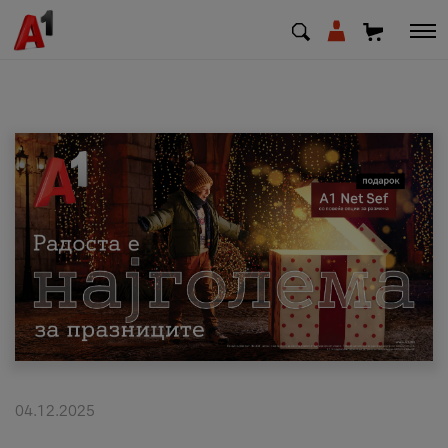
МК
EN
SQ
Приватни
Деловни
Поддршка
Надополни кредит
04.12.2025
Плати сметка