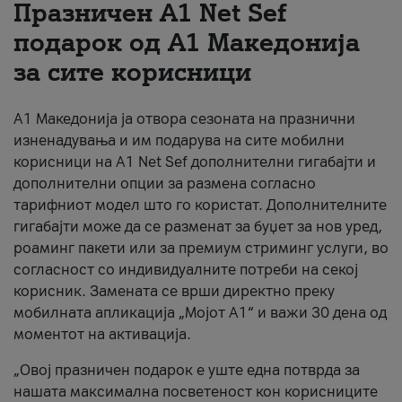
Празничен A1 Net Sеf
За нас
подарок од А1 Македонија
за сите корисници
#ПодобарОнлајн
А1 Македонија ја отвора сезоната на празнични
изненадувања и им подарува на сите мобилни
корисници на A1 Net Sef дополнителни гигабајти и
дополнителни опции за размена согласно
тарифниот модел што го користат. Дополнителните
гигабајти може да се разменат за буџет за нов уред,
роаминг пакети или за премиум стриминг услуги, во
согласност со индивидуалните потреби на секој
корисник. Замената се врши директно преку
мобилната апликација „Мојот А1“ и важи 30 дена од
моментот на активација.
„Овој празничен подарок е уште една потврда за
нашата максимална посветеност кон корисниците