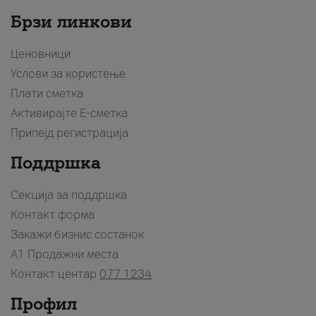
Брзи линкови
Ценовници
Услови за користење
Плати сметка
Активирајте Е-сметка
Припејд регистрација
Поддршка
Секција за поддршка
Контакт форма
Закажи бизнис состанок
A1 Продажни места
Контакт центар
077 1234
Профил