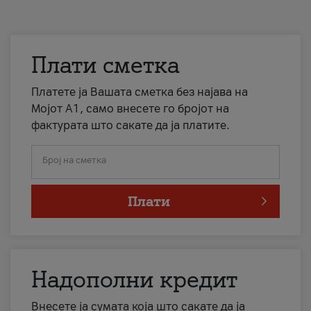
Плати сметка
Платете ја Вашата сметка без најава на
Мојот А1, само внесете го бројот на
фактурата што сакате да ја платите.
Број на сметка
Плати
Надополни кредит
Внесете ја сумата која што сакате да ја