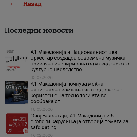
Назад
Последни новости
А1 Македонија и Националниот џез
оркестар создадоа современа музичка
приказна инспирирана од македонското
културно наследство
03.07.2026
A1 Македонија почнува моќна
национална кампања за поодговорно
користење на технологијата во
сообраќајот
18.05.2026
Овој Валентајн, A1 Македонија и 6
скопски кафулиња ја отворија темата за
safe dating
16.02.2026