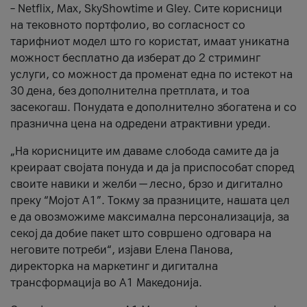
– Netflix, Max, SkyShowtime и Gley. Сите корисници
на тековното портфолио, во согласност со
тарифниот модел што го користат, имаат уникатна
можност бесплатно да изберат до 2 стриминг
услуги, со можност да променат една по истекот на
30 дена, без дополнителна претплата, и тоа
засекогаш. Понудата е дополнително збогатена и со
празнична цена на одредени атрактивни уреди.
„На корисниците им даваме слобода самите да ја
креираат својата понуда и да ја приспособат според
своите навики и желби — лесно, брзо и дигитално
преку “Мојот А1”. Токму за празниците, нашата цел
е да овозможиме максимална персонализација, за
секој да добие пакет што совршено одговара на
неговите потреби“, изјави Елена Панова,
директорка на маркетинг и дигитална
трансформација во А1 Македонија.