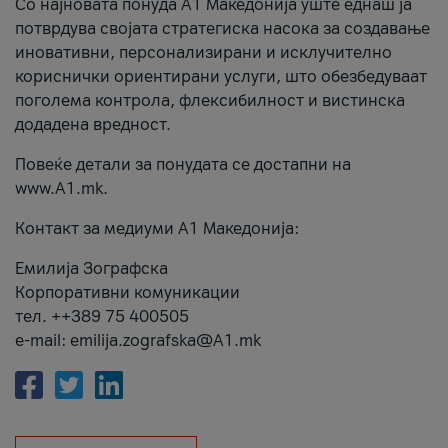
Со најновата понуда А1 Македонија уште еднаш ја
потврдува својата стратегиска насока за создавање
иновативни, персонализирани и исклучително
кориснички ориентирани услуги, што обезбедуваат
поголема контрола, флексибилност и вистинска
додадена вредност.
Повеќе детали за понудата се достапни на
www.А1.mk.
Контакт за медиуми А1 Македонија:
Емилија Зографска
Корпоративни комуникации
тел. ++389 75 400505
e-mail: emilija.zografska@A1.mk