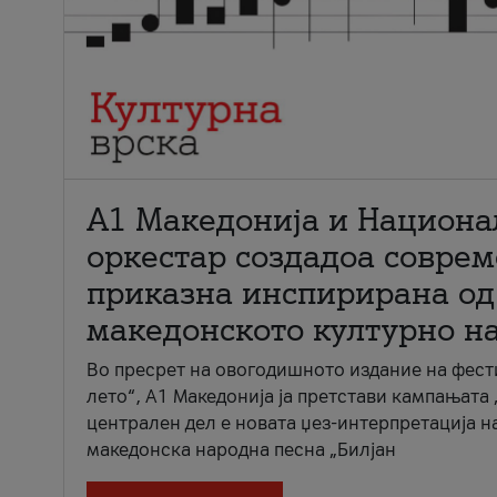
А1 Македонија и Национа
оркестар создадоа совре
приказна инспирирана од
македонското културно н
Во пресрет на овогодишното издание на фест
лето“, А1 Македонија ја претстави кампањата 
централен дел е новата џез-интерпретација н
македонска народна песна „Билјан