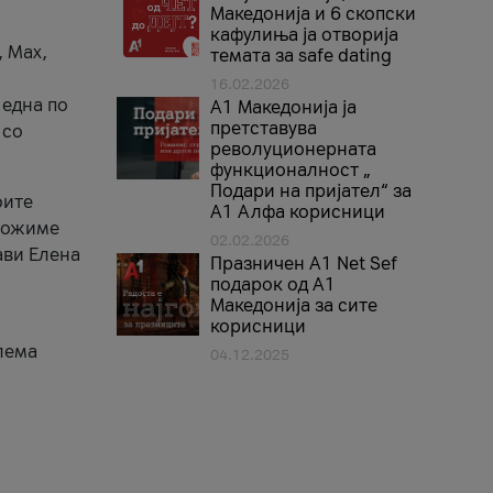
Македонија и 6 скопски
кафулиња ја отворија
, Max,
темата за safe dating
16.02.2026
 една по
А1 Македонија ја
претставува
 со
револуционерната
функционалност „
Подари на пријател“ за
оите
А1 Алфа корисници
зможиме
02.02.2026
ави Елена
Празничен A1 Net Sеf
подарок од А1
Македонија за сите
корисници
лема
04.12.2025