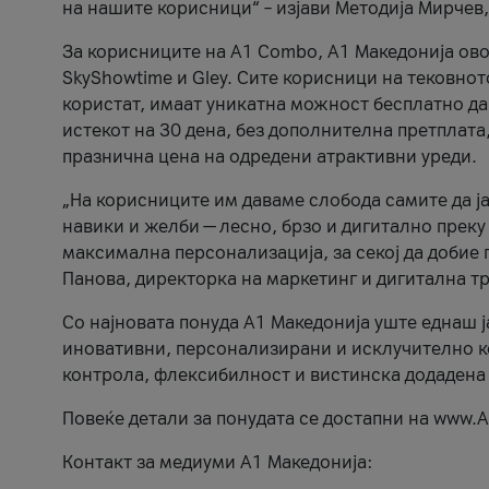
на нашите корисници“ – изјави Методија Мирчев
За корисниците на A1 Combo, А1 Македонија овоз
SkyShowtime и Gley. Сите корисници на тековно
користат, имаат уникатна можност бесплатно да 
истекот на 30 дена, без дополнителна претплата
празнична цена на одредени атрактивни уреди.
„На корисниците им даваме слобода самите да ја
навики и желби — лесно, брзо и дигитално преку
максимална персонализација, за секој да добие 
Панова, директорка на маркетинг и дигитална т
Со најновата понуда А1 Македонија уште еднаш ј
иновативни, персонализирани и исклучително к
контрола, флексибилност и вистинска додадена
Повеќе детали за понудата се достапни на www.А
Контакт за медиуми А1 Македонија: