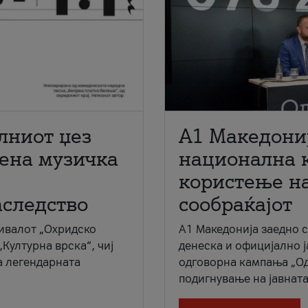
лниот џез
A1 Македони
мена музичка
национална 
користење на
аследство
сообраќајот
ивалот „Охридско
A1 Македонија заедно 
„Културна врска“, чиј
денеска и официјално 
а легендарната
одговорна кампања „Од
подигнување на јавната 