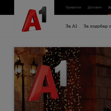
Приватни
Деловни
З
За А1
За подобар 