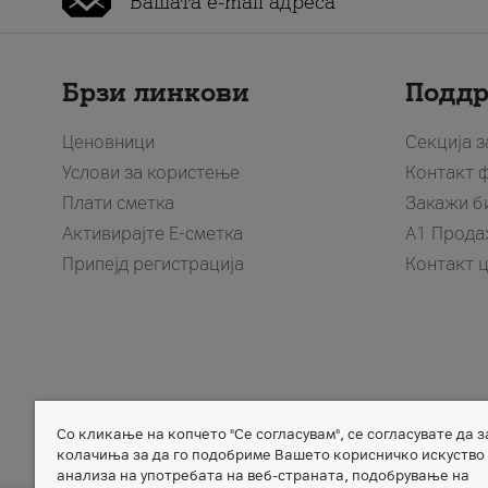
Брзи линкови
Подд
Ценовници
Секција 
Услови за користење
Контакт 
Плати сметка
Закажи б
Активирајте Е-сметка
A1 Прода
Припејд регистрација
Контакт 
Со кликање на копчето "Се согласувам", се согласувате да 
Member of
колачиња за да го подобриме Вашето корисничко искуство
анализа на употребата на веб-страната, подобрување на