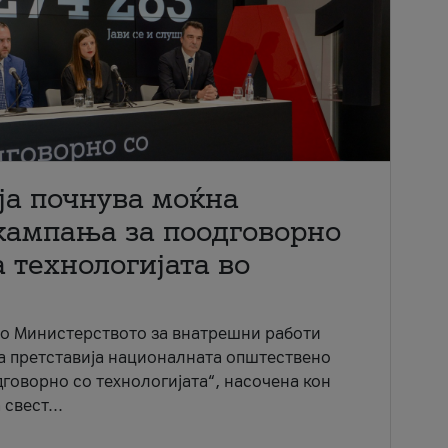
ја почнува моќна
кампања за поодговорно
 технологијата во
со Министерството за внатрешни работи
ја претставија националната општествено
говорно со технологијата“, насочена кон
свест...