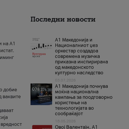
Последни новости
А1 Македонија и
и на A1
Националниот џез
истат.
оркестар создадоа
современа музичка
риминг
приказна инспирирана
од македонското
културно наследство
03.07.2026
A1 Македонија почнува
го добие
моќна национална
д ваквите
кампања за поодговорно
користење на
технологијата во
даваат
сообраќајот
сија
18.05.2026
 вредност
Овој Валентајн, A1