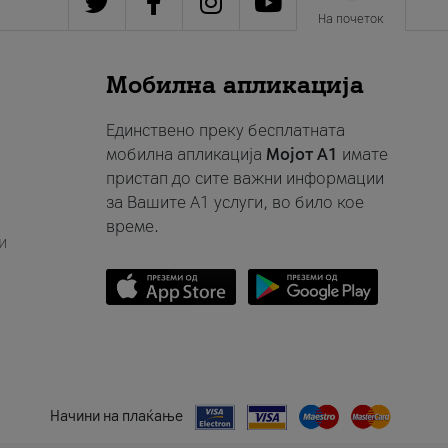
На почеток
Мобилна апликација
Единствено преку бесплатната
мобилна апликација
Мојот A1
имате
пристап до сите важни информации
за Вашите A1 услуги, во било кое
време.
и
Начини на плаќање