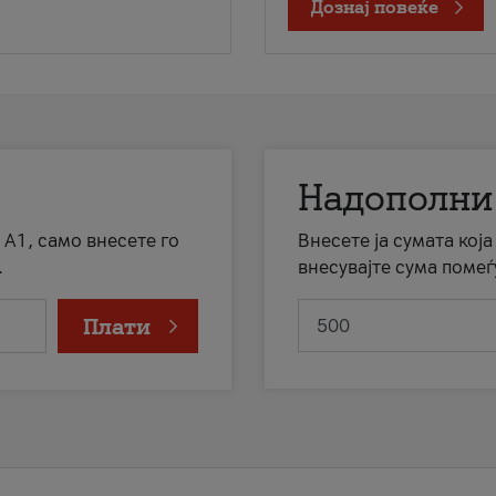
Дознај повеќе
Надополни
 А1, само внесете го
Внесете ја сумата кој
.
внесувајте сума помеѓ
Плати