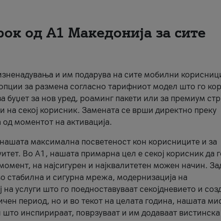
рок од А1 Македонија за сите
 изненадувања и им подарува на сите мобилни корисниц
 опции за размена согласно тарифниот модел што го кор
а буџет за нов уред, роаминг пакети или за премиум ст
и на секој корисник. Замената се врши директно преку
 од моментот на активација.
а нашата максимална посветеност кон корисниците и за
итет. Во А1, нашата примарна цел е секој корисник да 
момент, на најсигурен и најквалитетен можен начин. За
о стабилна и сигурна мрежа, модернизација на
 на услуги што го поедноставуваат секојдневието и соз
чен период, но и во текот на целата година, нашата ми
и што инспирираат, поврзуваат и им додаваат вистинска