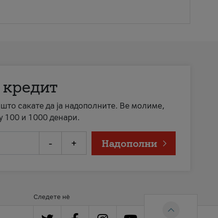
 кредит
а што сакате да ја надополните. Ве молиме,
у 100 и 1000 денари.
-
+
Надополни
Следете нè