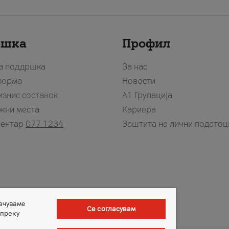
ршка
Профил
за поддршка
За нас
форма
Новости
изнис состанок
А1 Групација
жни места
Кариера
центар
077 1234
Заштита на лични податоц
зачуваме
Се согласувам
 преку