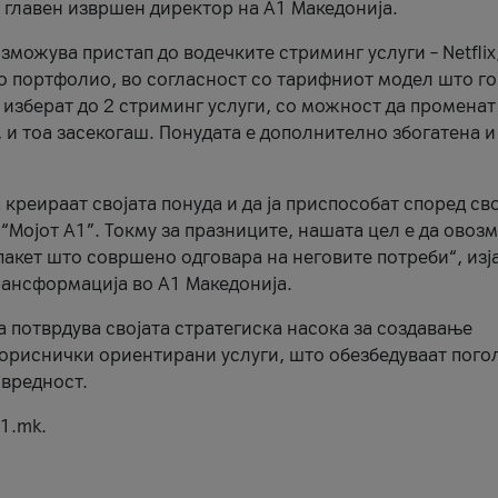
, главен извршен директор на А1 Македонија.
можува пристап до водечките стриминг услуги – Netflix
то портфолио, во согласност со тарифниот модел што го
изберат до 2 стриминг услуги, со можност да променат
, и тоа засекогаш. Понудата е дополнително збогатена и
 креираат својата понуда и да ја приспособат според св
 “Мојот А1”. Токму за празниците, нашата цел е да ово
пакет што совршено одговара на неговите потреби“, изј
рансформација во А1 Македонија.
а потврдува својата стратегиска насока за создавање
ориснички ориентирани услуги, што обезбедуваат пого
 вредност.
1.mk.