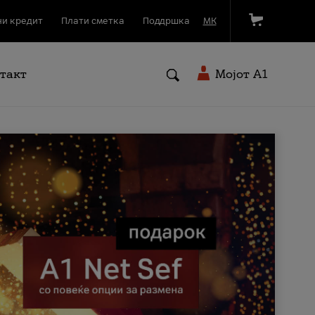
и кредит
Плати сметка
Поддршка
МК
такт
Мојот A1