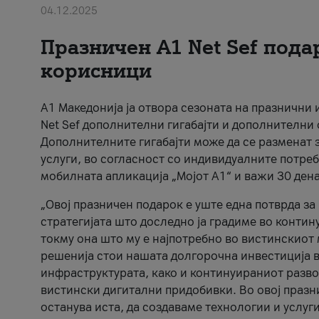
04.12.2025
Празничен A1 Net Sеf пода
корисници
А1 Македонија ја отвора сезоната на празнични
Net Sef дополнителни гигабајти и дополнителни
Дополнителните гигабајти може да се разменат з
услуги, во согласност со индивидуалните потреб
мобилната апликација „Мојот А1“ и важи 30 дена
„Овој празничен подарок е уште една потврда з
стратегијата што доследно ја градиме во контину
токму она што му е најпотребно во вистинскиот 
решенија стои нашата долгорочна инвестиција в
инфраструктурата, како и континуираниот развој
вистински дигитални придобивки. Во овој празни
останува иста, да создаваме технологии и услуг