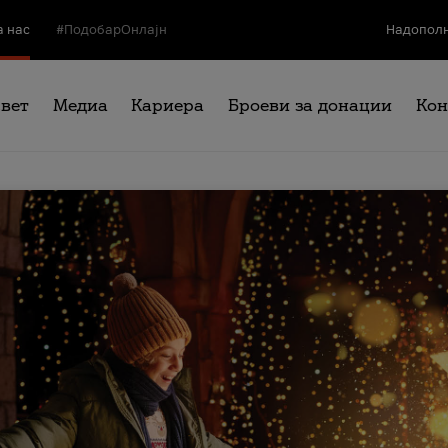
а нас
#ПодобарОнлајн
Надополн
свет
Медиа
Кариера
Броеви за донации
Кон