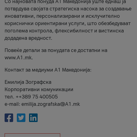
Со најновата понуда А1 Македонија уште еднаш ја
потврдува својата стратегиска насока за создавање
иновативни, персонализирани и исклучително
кориснички ориентирани услуги, што обезбедуваат
поголема контрола, флексибилност и вистинска
додадена вредност.
Повеќе детали за понудата се достапни на
www.А1.mk.
Контакт за медиуми А1 Македонија:
Емилија Зографска
Корпоративни комуникации
тел. ++389 75 400505
e-mail: emilija.zografska@A1.mk