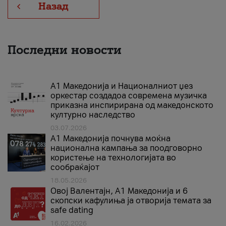
Назад
Последни новости
А1 Македонија и Националниот џез
оркестар создадоа современа музичка
приказна инспирирана од македонското
културно наследство
03.07.2026
A1 Македонија почнува моќна
национална кампања за поодговорно
користење на технологијата во
сообраќајот
18.05.2026
Овој Валентајн, A1 Македонија и 6
скопски кафулиња ја отворија темата за
safe dating
16.02.2026