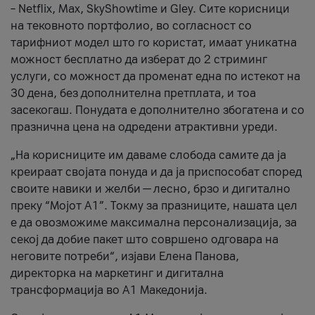
– Netflix, Max, SkyShowtime и Gley. Сите корисници
на тековното портфолио, во согласност со
тарифниот модел што го користат, имаат уникатна
можност бесплатно да изберат до 2 стриминг
услуги, со можност да променат една по истекот на
30 дена, без дополнителна претплата, и тоа
засекогаш. Понудата е дополнително збогатена и со
празнична цена на одредени атрактивни уреди.
„На корисниците им даваме слобода самите да ја
креираат својата понуда и да ја приспособат според
своите навики и желби — лесно, брзо и дигитално
преку “Мојот А1”. Токму за празниците, нашата цел
е да овозможиме максимална персонализација, за
секој да добие пакет што совршено одговара на
неговите потреби“, изјави Елена Панова,
директорка на маркетинг и дигитална
трансформација во А1 Македонија.