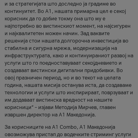
и за стратегијата што доследно ја градиме во
континуитет. Во А1, нашата примарна цел е секој
корисник да го добие токму она што му е
најпотребно во вистинскиот момент, на најсигурен
и најквалитетен можен начин. Зад ваквите
решенија стои нашата долгорочна инвестиција во
стабилна и сигурна мрежа, модернизација на
инфраструктурата, како и континуираниот развој на
услуги што го поедноставуваат секојдневието и
создаваат вистински дигитални придобивки. Во
овој празничен период, но и во текот на целата
година, нашата мисија останува иста, да создаваме
технологии и услуги што инспирираат, поврзуваат и
им додаваат вистинска вредност на нашите
корисници“ – изјави Методија Мирчев, главен
извршен директор на А1 Македонија.
За корисниците на A1 Combo, А1 Македонија
овозможува пристап до водечките стриминг услуги