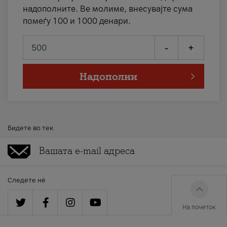
надополните. Ве молиме, внесувајте сума
помеѓу 100 и 1000 денари.
-
+
Надополни
Бидете во тек
Следете нè
На почеток