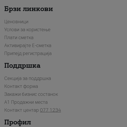
Брзи линкови
Ценовници
Услови за користење
Плати сметка
Активирајте Е-сметка
Припејд регистрација
Поддршка
Секција за поддршка
Контакт форма
Закажи бизнис состанок
A1 Продажни места
Контакт центар
077 1234
Профил