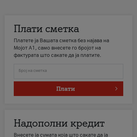
Плати сметка
Платете ја Вашата сметка без најава на
Мојот А1, само внесете го бројот на
фактурата што сакате да ја платите.
Број на сметка
Плати
Надополни кредит
Внесете ја сумата која што сакате да ја