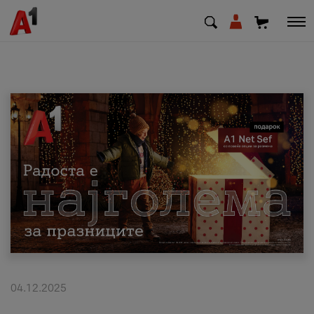
МК
EN
SQ
Приватни
Деловни
Поддршка
Надополни кредит
04.12.2025
Плати сметка