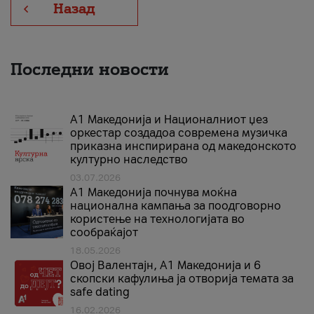
Назад
Последни новости
А1 Македонија и Националниот џез
оркестар создадоа современа музичка
приказна инспирирана од македонското
културно наследство
03.07.2026
A1 Македонија почнува моќна
национална кампања за поодговорно
користење на технологијата во
сообраќајот
18.05.2026
Овој Валентајн, A1 Македонија и 6
скопски кафулиња ја отворија темата за
safe dating
16.02.2026