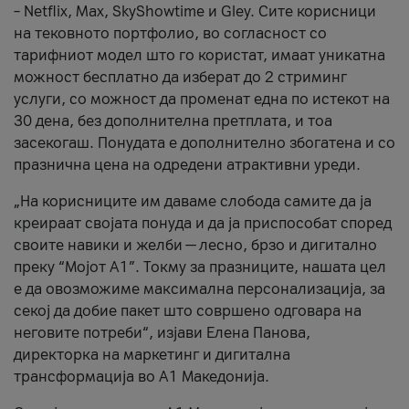
– Netflix, Max, SkyShowtime и Gley. Сите корисници
на тековното портфолио, во согласност со
тарифниот модел што го користат, имаат уникатна
можност бесплатно да изберат до 2 стриминг
услуги, со можност да променат една по истекот на
30 дена, без дополнителна претплата, и тоа
засекогаш. Понудата е дополнително збогатена и со
празнична цена на одредени атрактивни уреди.
„На корисниците им даваме слобода самите да ја
креираат својата понуда и да ја приспособат според
своите навики и желби — лесно, брзо и дигитално
преку “Мојот А1”. Токму за празниците, нашата цел
е да овозможиме максимална персонализација, за
секој да добие пакет што совршено одговара на
неговите потреби“, изјави Елена Панова,
директорка на маркетинг и дигитална
трансформација во А1 Македонија.