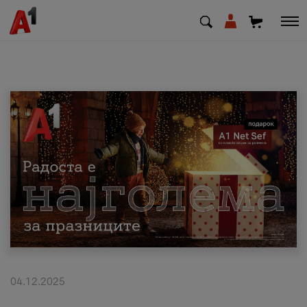
МК
EN
SQ
Приватни
Деловни
Поддршка
Надополни кредит
04.12.2025
Плати сметка