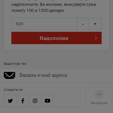
надополните. Ве молиме, внесувајте сума
помеѓу 100 и 1000 денари.
-
+
Надополни
Бидете во тек
Следете нè
На почеток