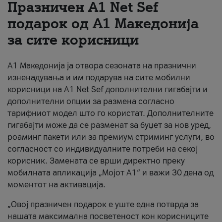
Празничен A1 Net Sеf
За нас
подарок од А1 Македонија
за сите корисници
#ПодобарОнлајн
А1 Македонија ја отвора сезоната на празнични
изненадувања и им подарува на сите мобилни
корисници на A1 Net Sef дополнителни гигабајти и
дополнителни опции за размена согласно
тарифниот модел што го користат. Дополнителните
гигабајти може да се разменат за буџет за нов уред,
роаминг пакети или за премиум стриминг услуги, во
согласност со индивидуалните потреби на секој
корисник. Замената се врши директно преку
мобилната апликација „Мојот А1“ и важи 30 дена од
моментот на активација.
„Овој празничен подарок е уште една потврда за
нашата максимална посветеност кон корисниците