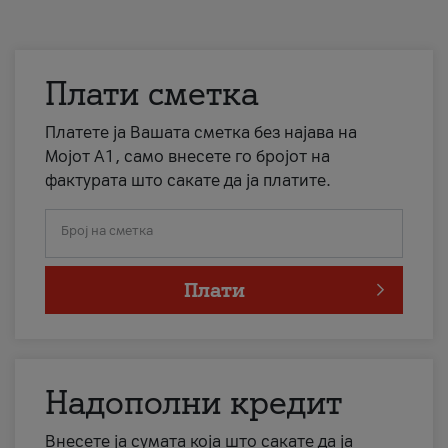
Плати сметка
Платете ја Вашата сметка без најава на
Мојот А1, само внесете го бројот на
фактурата што сакате да ја платите.
Број на сметка
Плати
Надополни кредит
Внесете ја сумата која што сакате да ја