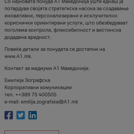
Со најновата понуда А1 Македонија уште еднаш ја
потврдува својата стратегиска насока за создавање
иновативни, персонализирани и исклучително
кориснички ориентирани услуги, што обезбедуваат
поголема контрола, флексибилност и вистинска
додадена вредност.
Повеќе детали за понудата се достапни на
www.А1.mk.
Контакт за медиуми А1 Македонија:
Емилија Зографска
Корпоративни комуникации
тел. ++389 75 400505
e-mail: emilija.zografska@A1.mk