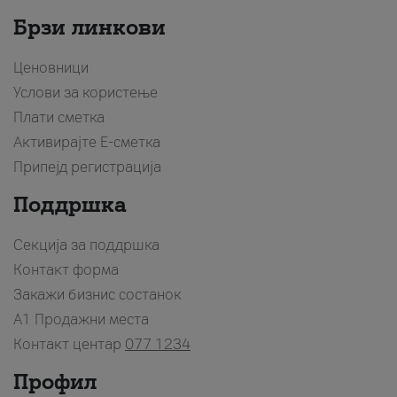
Брзи линкови
Ценовници
Услови за користење
Плати сметка
Активирајте Е-сметка
Припејд регистрација
Поддршка
Секција за поддршка
Контакт форма
Закажи бизнис состанок
A1 Продажни места
Контакт центар
077 1234
Профил