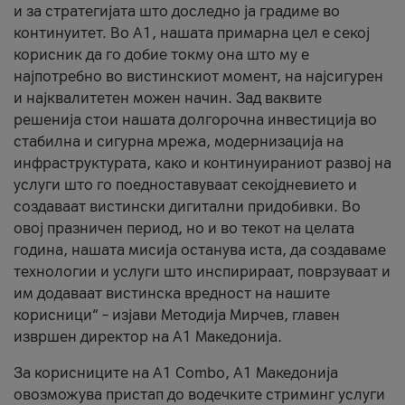
и за стратегијата што доследно ја градиме во
континуитет. Во А1, нашата примарна цел е секој
корисник да го добие токму она што му е
најпотребно во вистинскиот момент, на најсигурен
и најквалитетен можен начин. Зад ваквите
решенија стои нашата долгорочна инвестиција во
стабилна и сигурна мрежа, модернизација на
инфраструктурата, како и континуираниот развој на
услуги што го поедноставуваат секојдневието и
создаваат вистински дигитални придобивки. Во
овој празничен период, но и во текот на целата
година, нашата мисија останува иста, да создаваме
технологии и услуги што инспирираат, поврзуваат и
им додаваат вистинска вредност на нашите
корисници“ – изјави Методија Мирчев, главен
извршен директор на А1 Македонија.
За корисниците на A1 Combo, А1 Македонија
овозможува пристап до водечките стриминг услуги