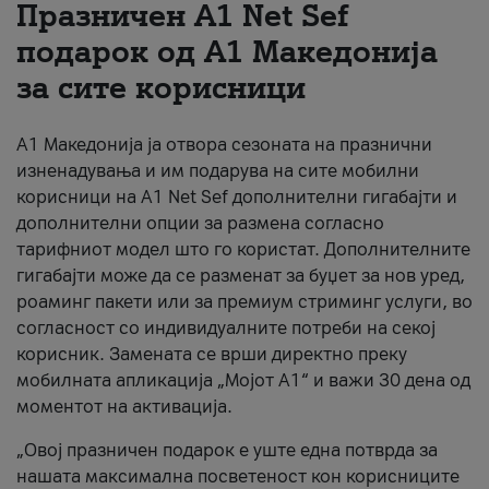
Празничен A1 Net Sеf
За нас
подарок од А1 Македонија
за сите корисници
#ПодобарОнлајн
А1 Македонија ја отвора сезоната на празнични
изненадувања и им подарува на сите мобилни
корисници на A1 Net Sef дополнителни гигабајти и
дополнителни опции за размена согласно
тарифниот модел што го користат. Дополнителните
гигабајти може да се разменат за буџет за нов уред,
роаминг пакети или за премиум стриминг услуги, во
согласност со индивидуалните потреби на секој
корисник. Замената се врши директно преку
мобилната апликација „Мојот А1“ и важи 30 дена од
моментот на активација.
„Овој празничен подарок е уште една потврда за
нашата максимална посветеност кон корисниците