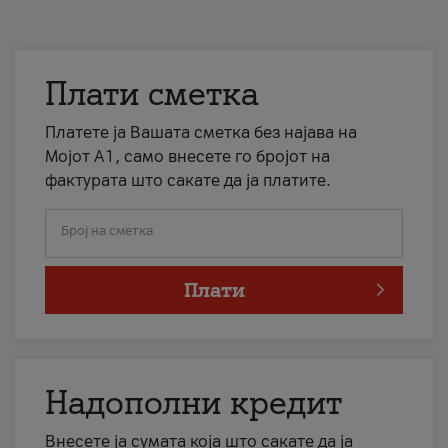
Плати сметка
Платете ја Вашата сметка без најава на
Мојот А1, само внесете го бројот на
фактурата што сакате да ја платите.
Број на сметка
Плати
Надополни кредит
Внесете ја сумата која што сакате да ја