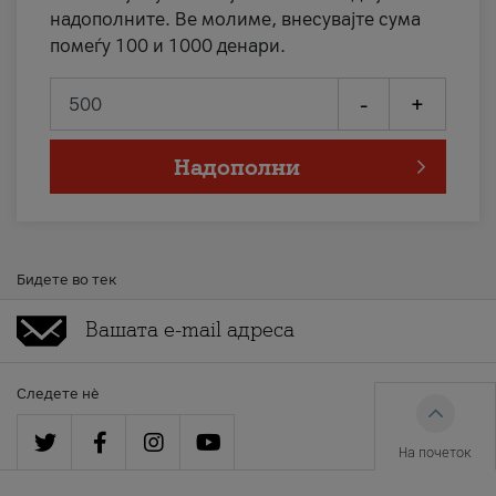
надополните. Ве молиме, внесувајте сума
помеѓу 100 и 1000 денари.
-
+
Надополни
Бидете во тек
Следете нè
На почеток