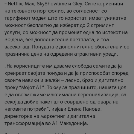
– Netflix, Max, SkyShowtime и Gley. Сите корисници
на тековното портфолио, во согласност со
тарифниот модел што го користат, имаат уникатна
можност бесплатно да изберат до 2 стриминг
услуги, со можност да променат една по истекот на
30 дена, без дополнителна претплата, и тоа
засекогаш. Понудата е дополнително збогатена и со
празнична цена на одредени атрактивни уреди.
„На корисниците им даваме слобода самите да ја
креираат својата понуда и да ја приспособат според
своите навики и желби — лесно, брзо и дигитално
преку “Мојот А1”. Токму за празниците, нашата цел
е да овозможиме максимална персонализација, за
секој да добие пакет што совршено одговара на
неговите потреби“, изјави Елена Панова,
директорка на маркетинг и дигитална
трансформација во А1 Македонија.