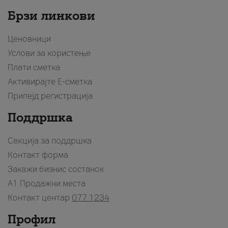
Брзи линкови
Ценовници
Услови за користење
Плати сметка
Активирајте Е-сметка
Припејд регистрација
Поддршка
Секција за поддршка
Контакт форма
Закажи бизнис состанок
A1 Продажни места
Контакт центар
077 1234
Профил