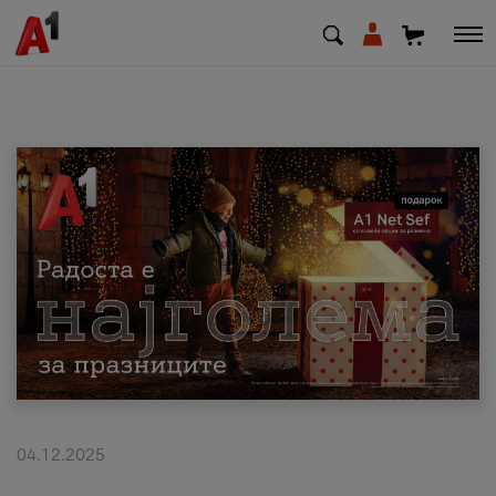
МК
EN
SQ
Приватни
Деловни
Поддршка
Надополни кредит
04.12.2025
Плати сметка