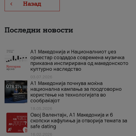
Назад
Последни новости
А1 Македонија и Националниот џез
оркестар создадоа современа музичка
приказна инспирирана од македонското
културно наследство
03.07.2026
A1 Македонија почнува моќна
национална кампања за поодговорно
користење на технологијата во
сообраќајот
18.05.2026
Овој Валентајн, A1 Македонија и 6
скопски кафулиња ја отворија темата за
safe dating
16.02.2026