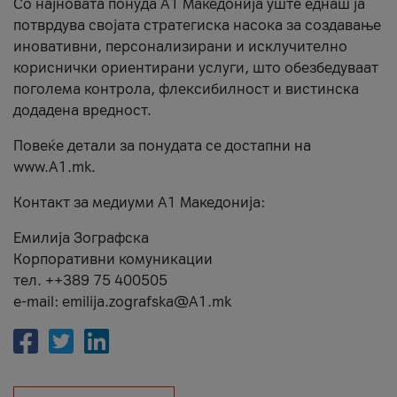
Со најновата понуда А1 Македонија уште еднаш ја
потврдува својата стратегиска насока за создавање
иновативни, персонализирани и исклучително
кориснички ориентирани услуги, што обезбедуваат
поголема контрола, флексибилност и вистинска
додадена вредност.
Повеќе детали за понудата се достапни на
www.А1.mk.
Контакт за медиуми А1 Македонија:
Емилија Зографска
Корпоративни комуникации
тел. ++389 75 400505
e-mail: emilija.zografska@A1.mk