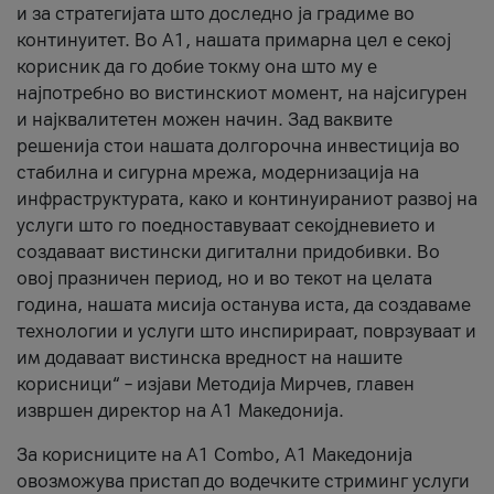
и за стратегијата што доследно ја градиме во
континуитет. Во А1, нашата примарна цел е секој
корисник да го добие токму она што му е
најпотребно во вистинскиот момент, на најсигурен
и најквалитетен можен начин. Зад ваквите
решенија стои нашата долгорочна инвестиција во
стабилна и сигурна мрежа, модернизација на
инфраструктурата, како и континуираниот развој на
услуги што го поедноставуваат секојдневието и
создаваат вистински дигитални придобивки. Во
овој празничен период, но и во текот на целата
година, нашата мисија останува иста, да создаваме
технологии и услуги што инспирираат, поврзуваат и
им додаваат вистинска вредност на нашите
корисници“ – изјави Методија Мирчев, главен
извршен директор на А1 Македонија.
За корисниците на A1 Combo, А1 Македонија
овозможува пристап до водечките стриминг услуги