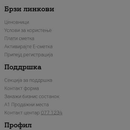
Брзи линкови
Ценовници
Услови за користење
Плати сметка
Активирајте Е-сметка
Припејд регистрација
Поддршка
Секција за поддршка
Контакт форма
Закажи бизнис состанок
A1 Продажни места
Контакт центар
077 1234
Профил