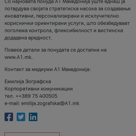
Со најновата понуда А1 Македонија уште еднаш ја
потврдува својата стратегиска насока за создавање
иновативни, персонализирани и исклучително
кориснички ориентирани услуги, што обезбедуваат
поголема контрола, флексибилност и вистинска
додадена вредност.
Повеќе детали за понудата се достапни на
www.А1.mk.
Контакт за медиуми А1 Македонија:
Емилија Зографска
Корпоративни комуникации
тел. ++389 75 400505
e-mail: emilija.zografska@A1.mk