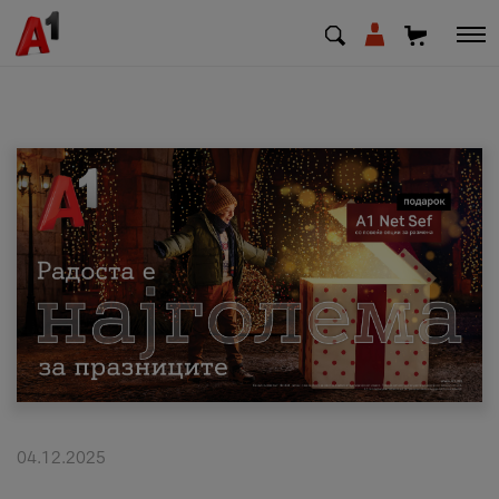
МК
EN
SQ
Приватни
Деловни
Поддршка
Надополни кредит
04.12.2025
Плати сметка