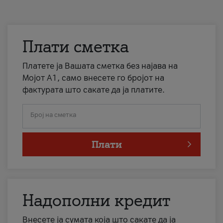
Плати сметка
Платете ја Вашата сметка без најава на
Мојот А1, само внесете го бројот на
фактурата што сакате да ја платите.
Број на сметка
Плати
Надополни кредит
Внесете ја сумата која што сакате да ја