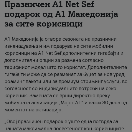
Празничен A1 Net Sеf
За нас
подарок од А1 Македонија
за сите корисници
#ПодобарОнлајн
А1 Македонија ја отвора сезоната на празнични
изненадувања и им подарува на сите мобилни
корисници на A1 Net Sef дополнителни гигабајти и
дополнителни опции за размена согласно
тарифниот модел што го користат. Дополнителните
гигабајти може да се разменат за буџет за нов уред,
роаминг пакети или за премиум стриминг услуги, во
согласност со индивидуалните потреби на секој
корисник. Замената се врши директно преку
мобилната апликација „Мојот А1“ и важи 30 дена од
моментот на активација.
„Овој празничен подарок е уште една потврда за
нашата максимална посветеност кон корисниците