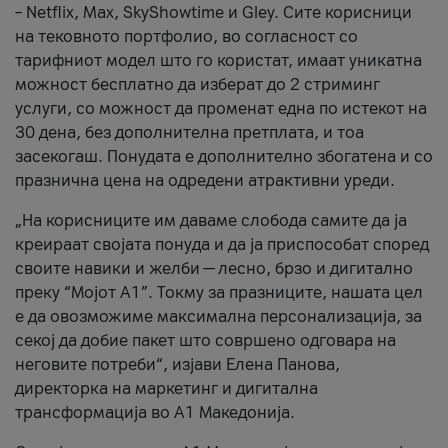
– Netflix, Max, SkyShowtime и Gley. Сите корисници
на тековното портфолио, во согласност со
тарифниот модел што го користат, имаат уникатна
можност бесплатно да изберат до 2 стриминг
услуги, со можност да променат една по истекот на
30 дена, без дополнителна претплата, и тоа
засекогаш. Понудата е дополнително збогатена и со
празнична цена на одредени атрактивни уреди.
„На корисниците им даваме слобода самите да ја
креираат својата понуда и да ја приспособат според
своите навики и желби — лесно, брзо и дигитално
преку “Мојот А1”. Токму за празниците, нашата цел
е да овозможиме максимална персонализација, за
секој да добие пакет што совршено одговара на
неговите потреби“, изјави Елена Панова,
директорка на маркетинг и дигитална
трансформација во А1 Македонија.