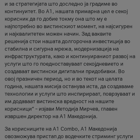
и за стратегијата што доследно ја градиме во
континуитет. Во А1, нашата примарна цел е секој
корисник да го добие токму она што му е
најпотребно во вистинскиот момент, на најсигурен
и најквалитетен можен начин. Зад ваквите
решенија стои нашата долгорочна инвестиција во
стабилна и сигурна мрежа, модернизација на
инфраструктурата, како и континуираниот развој на
услуги што го поедноставуваат секојдневието и
создаваат вистински дигитални придобивки. Во
овој празничен период, но и во текот на целата
година, нашата мисија останува иста, да создаваме
технологии и услуги што инспирираат, поврзуваат и
им додаваат вистинска вредност на нашите
корисници“ – изјави Методија Мирчев, главен
извршен директор на А1 Македонија.
За корисниците на A1 Combo, А1 Македонија
овозможува пристап до водечките стриминг услуги