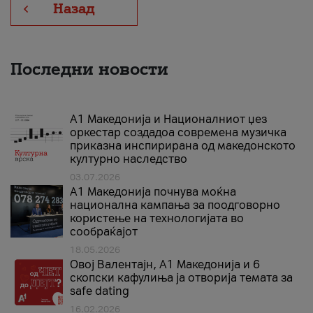
Назад
Последни новости
А1 Македонија и Националниот џез
оркестар создадоа современа музичка
приказна инспирирана од македонското
културно наследство
03.07.2026
A1 Македонија почнува моќна
национална кампања за поодговорно
користење на технологијата во
сообраќајот
18.05.2026
Овој Валентајн, A1 Македонија и 6
скопски кафулиња ја отворија темата за
safe dating
16.02.2026