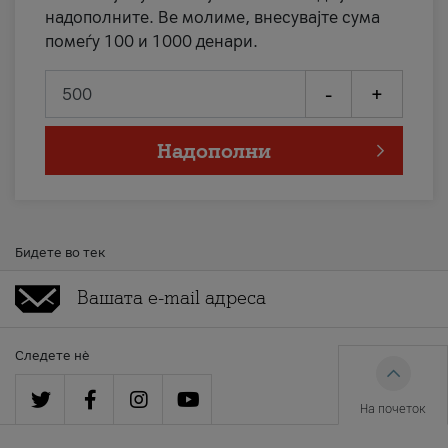
надополните. Ве молиме, внесувајте сума
помеѓу 100 и 1000 денари.
-
+
Надополни
Бидете во тек
Следете нè
На почеток