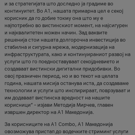
и за стратегијата што доследно ја градиме во
континуитет. Во А1, нашата примарна цел е секој
корисник да го добие токму она што му е
најпотребно во вистинскиот момент, на најсигурен
и најквалитетен можен начин. Зад ваквите
решенија стои нашата долгорочна инвестиција во
стабилна и сигурна мрежа, модернизација на
инфраструктурата, како и континуираниот развој на
услуги што го поедноставуваат секојдневието и
создаваат вистински дигитални придобивки. Во
овој празничен период, но и во текот на целата
година, нашата мисија останува иста, да создаваме
технологии и услуги што инспирираат, поврзуваат и
им додаваат вистинска вредност на нашите
корисници“ – изјави Методија Мирчев, главен
извршен директор на А1 Македонија.
За корисниците на A1 Combo, А1 Македонија
овозможува пристап до водечките стриминг услуги