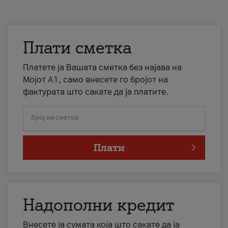
Плати сметка
Платете ја Вашата сметка без најава на
Мојот А1, само внесете го бројот на
фактурата што сакате да ја платите.
Број на сметка
Плати
Надополни кредит
Внесете ја сумата која што сакате да ја