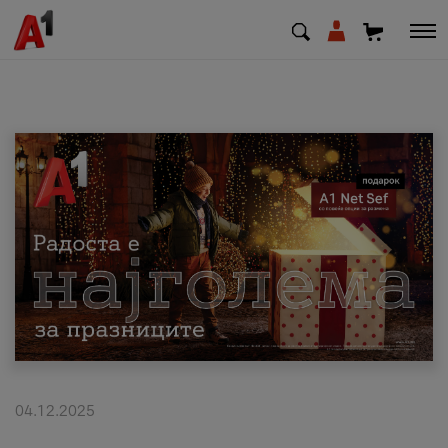
МК
EN
SQ
Приватни
Деловни
Поддршка
Надополни кредит
04.12.2025
Плати сметка