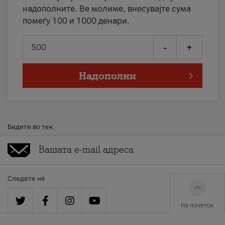
надополните. Ве молиме, внесувајте сума
помеѓу 100 и 1000 денари.
-
+
Надополни
Бидете во тек
Следете нè
На почеток