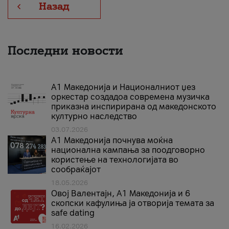
Назад
Последни новости
А1 Македонија и Националниот џез
оркестар создадоа современа музичка
приказна инспирирана од македонското
културно наследство
03.07.2026
A1 Македонија почнува моќна
национална кампања за поодговорно
користење на технологијата во
сообраќајот
18.05.2026
Овој Валентајн, A1 Македонија и 6
скопски кафулиња ја отворија темата за
safe dating
16.02.2026