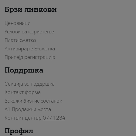
Брзи линкови
Ценовници
Услови за користење
Плати сметка
Активирајте Е-сметка
Припејд регистрација
Поддршка
Секција за поддршка
Контакт форма
Закажи бизнис состанок
A1 Продажни места
Контакт центар
077 1234
Профил