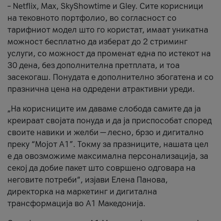
– Netflix, Max, SkyShowtime и Gley. Сите корисници
на тековното портфолио, во согласност со
тарифниот модел што го користат, имаат уникатна
можност бесплатно да изберат до 2 стриминг
услуги, со можност да променат една по истекот на
30 дена, без дополнителна претплата, и тоа
засекогаш. Понудата е дополнително збогатена и со
празнична цена на одредени атрактивни уреди.
„На корисниците им даваме слобода самите да ја
креираат својата понуда и да ја приспособат според
своите навики и желби — лесно, брзо и дигитално
преку “Мојот А1”. Токму за празниците, нашата цел
е да овозможиме максимална персонализација, за
секој да добие пакет што совршено одговара на
неговите потреби“, изјави Елена Панова,
директорка на маркетинг и дигитална
трансформација во А1 Македонија.