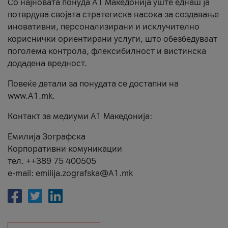
Со најновата понуда А1 Македонија уште еднаш ја
потврдува својата стратегиска насока за создавање
иновативни, персонализирани и исклучително
кориснички ориентирани услуги, што обезбедуваат
поголема контрола, флексибилност и вистинска
додадена вредност.
Повеќе детали за понудата се достапни на
www.А1.mk.
Контакт за медиуми А1 Македонија:
Емилија Зографска
Корпоративни комуникации
тел. ++389 75 400505
e-mail: emilija.zografska@A1.mk