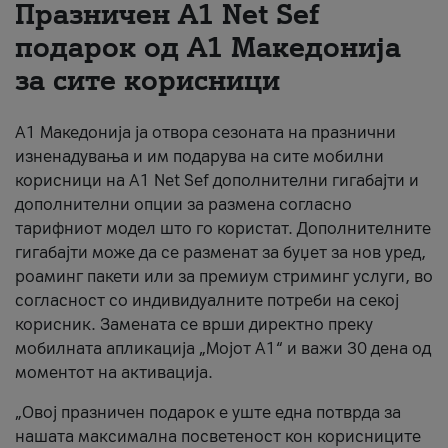
Празничен A1 Net Sеf
За нас
подарок од А1 Македонија
за сите корисници
#ПодобарОнлајн
А1 Македонија ја отвора сезоната на празнични
изненадувања и им подарува на сите мобилни
корисници на A1 Net Sef дополнителни гигабајти и
дополнителни опции за размена согласно
тарифниот модел што го користат. Дополнителните
гигабајти може да се разменат за буџет за нов уред,
роаминг пакети или за премиум стриминг услуги, во
согласност со индивидуалните потреби на секој
корисник. Замената се врши директно преку
мобилната апликација „Мојот А1“ и важи 30 дена од
моментот на активација.
„Овој празничен подарок е уште една потврда за
нашата максимална посветеност кон корисниците