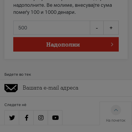
надополните. Ве молиме, внесувајте сума
помеѓу 100 и 1000 денари.
-
+
Надополни
Бидете во тек
Следете нè
На почеток