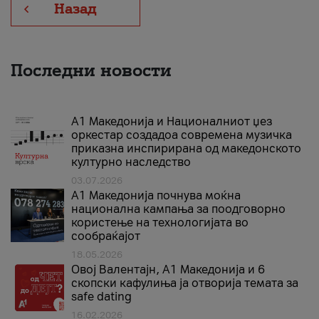
Назад
Последни новости
А1 Македонија и Националниот џез
оркестар создадоа современа музичка
приказна инспирирана од македонското
културно наследство
03.07.2026
A1 Македонија почнува моќна
национална кампања за поодговорно
користење на технологијата во
сообраќајот
18.05.2026
Овој Валентајн, A1 Македонија и 6
скопски кафулиња ја отворија темата за
safe dating
16.02.2026