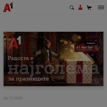
МК
EN
SQ
Приватни
Деловни
Поддршка
Надополни кредит
04.12.2025
Плати сметка