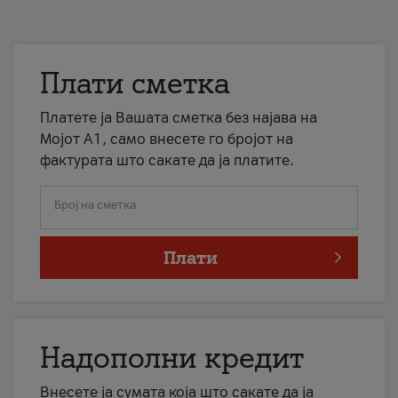
Плати сметка
Платете ја Вашата сметка без најава на
Мојот А1, само внесете го бројот на
фактурата што сакате да ја платите.
Број на сметка
Плати
Надополни кредит
Внесете ја сумата која што сакате да ја