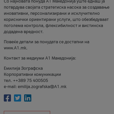
Со најновата понуда А1 Македонија уште еднаш ја
потврдува својата стратегиска насока за создавање
иновативни, персонализирани и исклучително
кориснички ориентирани услуги, што обезбедуваат
поголема контрола, флексибилност и вистинска
додадена вредност.
Повеќе детали за понудата се достапни на
www.А1.mk.
Контакт за медиуми А1 Македонија:
Емилија Зографска
Корпоративни комуникации
тел. ++389 75 400505
e-mail: emilija.zografska@A1.mk