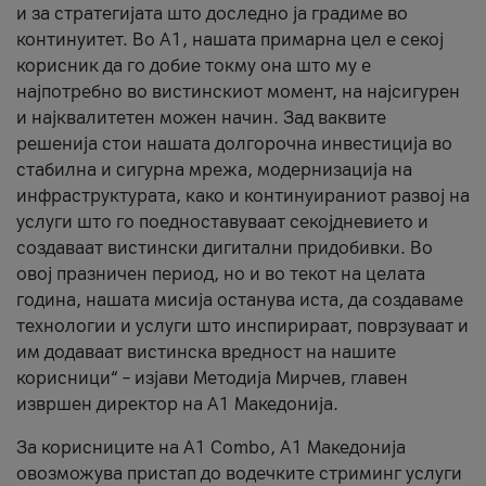
и за стратегијата што доследно ја градиме во
континуитет. Во А1, нашата примарна цел е секој
корисник да го добие токму она што му е
најпотребно во вистинскиот момент, на најсигурен
и најквалитетен можен начин. Зад ваквите
решенија стои нашата долгорочна инвестиција во
стабилна и сигурна мрежа, модернизација на
инфраструктурата, како и континуираниот развој на
услуги што го поедноставуваат секојдневието и
создаваат вистински дигитални придобивки. Во
овој празничен период, но и во текот на целата
година, нашата мисија останува иста, да создаваме
технологии и услуги што инспирираат, поврзуваат и
им додаваат вистинска вредност на нашите
корисници“ – изјави Методија Мирчев, главен
извршен директор на А1 Македонија.
За корисниците на A1 Combo, А1 Македонија
овозможува пристап до водечките стриминг услуги