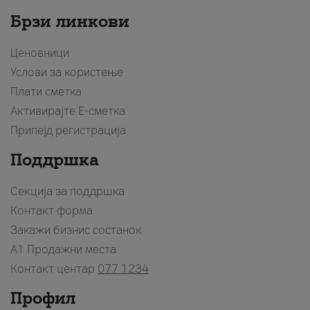
Брзи линкови
Ценовници
Услови за користење
Плати сметка
Активирајте Е-сметка
Припејд регистрација
Поддршка
Секција за поддршка
Контакт форма
Закажи бизнис состанок
A1 Продажни места
Контакт центар
077 1234
Профил