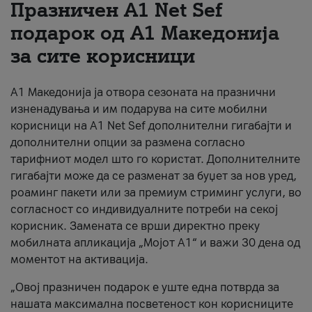
Празничен A1 Net Sеf
За нас
подарок од А1 Македонија
за сите корисници
#ПодобарОнлајн
А1 Македонија ја отвора сезоната на празнични
изненадувања и им подарува на сите мобилни
корисници на A1 Net Sef дополнителни гигабајти и
дополнителни опции за размена согласно
тарифниот модел што го користат. Дополнителните
гигабајти може да се разменат за буџет за нов уред,
роаминг пакети или за премиум стриминг услуги, во
согласност со индивидуалните потреби на секој
корисник. Замената се врши директно преку
мобилната апликација „Мојот А1“ и важи 30 дена од
моментот на активација.
„Овој празничен подарок е уште една потврда за
нашата максимална посветеност кон корисниците