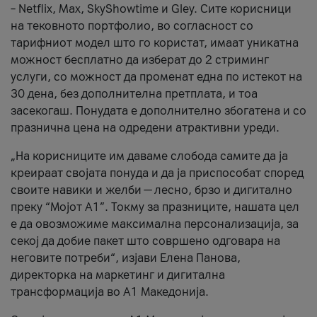
– Netflix, Max, SkyShowtime и Gley. Сите корисници
на тековното портфолио, во согласност со
тарифниот модел што го користат, имаат уникатна
можност бесплатно да изберат до 2 стриминг
услуги, со можност да променат една по истекот на
30 дена, без дополнителна претплата, и тоа
засекогаш. Понудата е дополнително збогатена и со
празнична цена на одредени атрактивни уреди.
„На корисниците им даваме слобода самите да ја
креираат својата понуда и да ја приспособат според
своите навики и желби — лесно, брзо и дигитално
преку “Мојот А1”. Токму за празниците, нашата цел
е да овозможиме максимална персонализација, за
секој да добие пакет што совршено одговара на
неговите потреби“, изјави Елена Панова,
директорка на маркетинг и дигитална
трансформација во А1 Македонија.