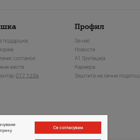
ршка
Профил
за поддршка
За нас
форма
Новости
изнис состанок
А1 Групација
жни места
Кариера
центар
077 1234
Заштита на лични податоц
зачуваме
Се согласувам
 преку