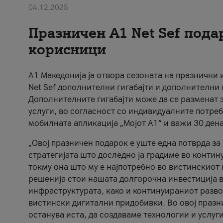
04.12.2025
Празничен A1 Net Sеf пода
корисници
А1 Македонија ја отвора сезоната на празнични
Net Sef дополнителни гигабајти и дополнителни
Дополнителните гигабајти може да се разменат з
услуги, во согласност со индивидуалните потреб
мобилната апликација „Мојот А1“ и важи 30 дена
„Овој празничен подарок е уште една потврда з
стратегијата што доследно ја градиме во контину
токму она што му е најпотребно во вистинскиот 
решенија стои нашата долгорочна инвестиција в
инфраструктурата, како и континуираниот развој
вистински дигитални придобивки. Во овој празни
останува иста, да создаваме технологии и услуг