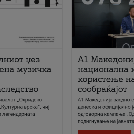
лниот џез
A1 Македони
мена музичка
национална 
користење на
аследство
сообраќајот
ивалот „Охридско
A1 Македонија заедно 
„Културна врска“, чиј
денеска и официјално 
а легендарната
одговорна кампања „Од
подигнување на јавната 