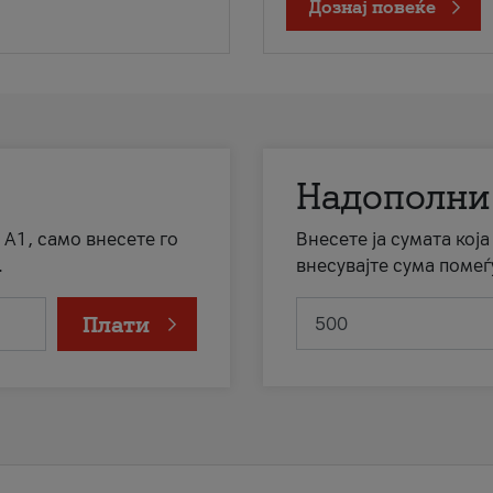
Дознај повеќе
Надополни
 А1, само внесете го
Внесете ја сумата кој
.
внесувајте сума помеѓ
Плати