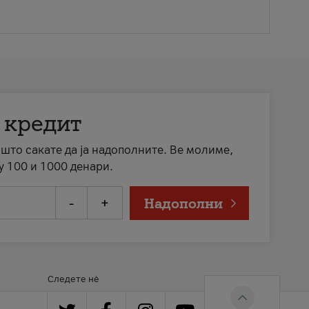
 кредит
а што сакате да ја надополните. Ве молиме,
у 100 и 1000 денари.
-
+
Надополни
Следете нè