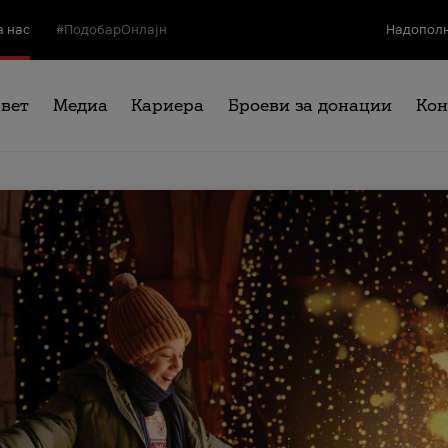
а нас
#ПодобарОнлајн
Надополн
свет
Медиа
Кариера
Броеви за донации
Кон