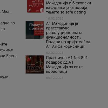
Македонија и 6 скопски
кафулиња ја отворија
, Max,
темата за safe dating
16.02.2026
 една по
А1 Македонија ја
претставува
 со
револуционерната
функционалност „
Подари на пријател“ за
оите
А1 Алфа корисници
зможиме
02.02.2026
ави Елена
Празничен A1 Net Sеf
подарок од А1
Македонија за сите
корисници
лема
04.12.2025