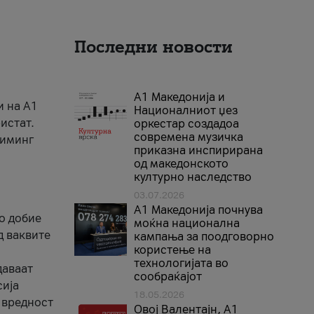
Последни новости
А1 Македонија и
и на A1
Националниот џез
истат.
оркестар создадоа
современа музичка
риминг
приказна инспирирана
од македонското
културно наследство
03.07.2026
A1 Македонија почнува
го добие
моќна национална
д ваквите
кампања за поодговорно
користење на
технологијата во
даваат
сообраќајот
сија
18.05.2026
 вредност
Овој Валентајн, A1