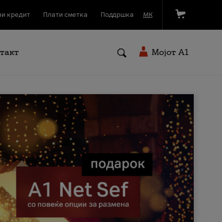
и кредит
Плати сметка
Поддршка
МК
такт
Мојот A1