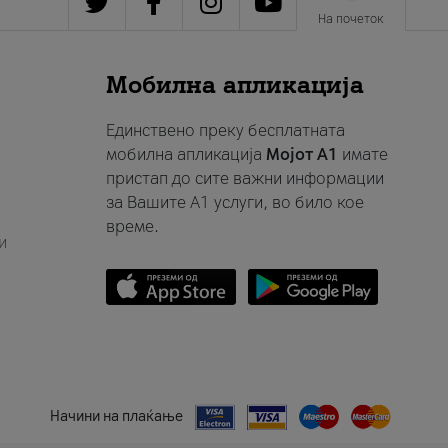
На почеток
Мобилна апликација
Единствено преку бесплатната
мобилна апликација
Мојот A1
имате
пристап до сите важни информации
за Вашите A1 услуги, во било кое
време.
и
Начини на плаќање