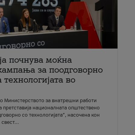
ја почнува моќна
кампања за поодговорно
 технологијата во
со Министерството за внатрешни работи
ја претставија националната општествено
говорно со технологијата“, насочена кон
свест...