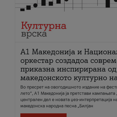
А1 Македонија и Национа
оркестар создадоа совре
приказна инспирирана од
македонското културно н
Во пресрет на овогодишното издание на фест
лето“, А1 Македонија ја претстави кампањата 
централен дел е новата џез-интерпретација н
македонска народна песна „Билјан