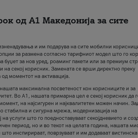
рок од А1 Македонија за сите
 изненадувања и им подарува на сите мобилни корисниц
 опции за размена согласно тарифниот модел што го кор
а буџет за нов уред, роаминг пакети или за премиум ст
и на секој корисник. Замената се врши директно преку
 од моментот на активација.
а нашата максимална посветеност кон корисниците и за
итет. Во А1, нашата примарна цел е секој корисник да 
момент, на најсигурен и најквалитетен можен начин. За
о стабилна и сигурна мрежа, модернизација на
 на услуги што го поедноставуваат секојдневието и соз
чен период, но и во текот на целата година, нашата ми
и што инспирираат, поврзуваат и им додаваат вистинска