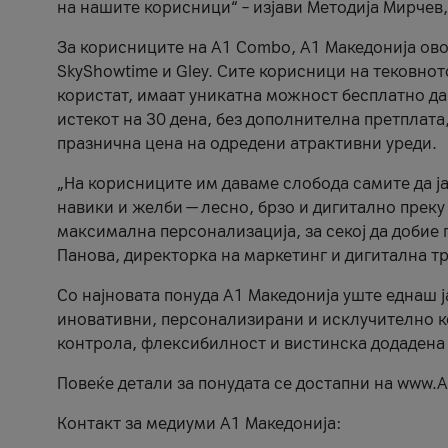
на нашите корисници“ – изјави Методија Мирчев
За корисниците на A1 Combo, А1 Македонија овоз
SkyShowtime и Gley. Сите корисници на тековно
користат, имаат уникатна можност бесплатно да 
истекот на 30 дена, без дополнителна претплата
празнична цена на одредени атрактивни уреди.
„На корисниците им даваме слобода самите да ја
навики и желби — лесно, брзо и дигитално преку
максимална персонализација, за секој да добие 
Панова, директорка на маркетинг и дигитална т
Со најновата понуда А1 Македонија уште еднаш ј
иновативни, персонализирани и исклучително к
контрола, флексибилност и вистинска додадена
Повеќе детали за понудата се достапни на www.А
Контакт за медиуми А1 Македонија: