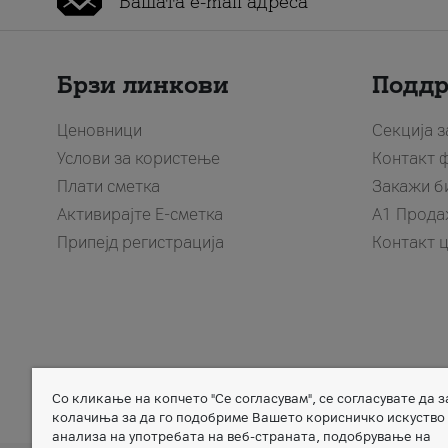
Брзи линкови
Подд
Ценовници
Секција 
Услови за користење
Контакт 
Плати сметка
Закажи б
Активирајте Е-сметка
A1 Прода
Припејд регистрација
Контакт 
Со кликање на копчето "Се согласувам", се согласувате да 
Member of
колачиња за да го подобриме Вашето корисничко искуство
анализа на употребата на веб-страната, подобрување на