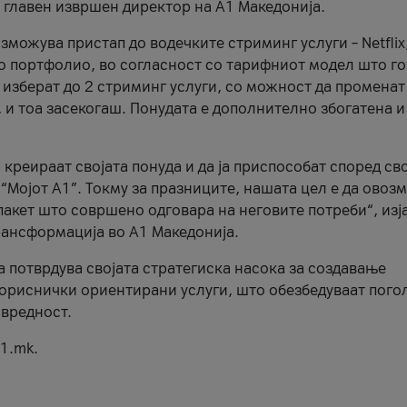
, главен извршен директор на А1 Македонија.
можува пристап до водечките стриминг услуги – Netflix
то портфолио, во согласност со тарифниот модел што го
изберат до 2 стриминг услуги, со можност да променат
, и тоа засекогаш. Понудата е дополнително збогатена и
 креираат својата понуда и да ја приспособат според св
 “Мојот А1”. Токму за празниците, нашата цел е да ово
пакет што совршено одговара на неговите потреби“, изј
рансформација во А1 Македонија.
а потврдува својата стратегиска насока за создавање
ориснички ориентирани услуги, што обезбедуваат пого
 вредност.
1.mk.