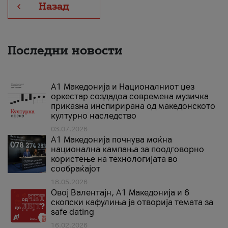
Назад
Последни новости
А1 Македонија и Националниот џез
оркестар создадоа современа музичка
приказна инспирирана од македонското
културно наследство
03.07.2026
A1 Македонија почнува моќна
национална кампања за поодговорно
користење на технологијата во
сообраќајот
18.05.2026
Овој Валентајн, A1 Македонија и 6
скопски кафулиња ја отворија темата за
safe dating
16.02.2026