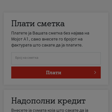
Плати сметка
Платете ја Вашата сметка без најава на
Мојот А1, само внесете го бројот на
фактурата што сакате да ја платите.
Број на сметка
Плати
Надополни кредит
Внесете ја сумата која што сакате да ја