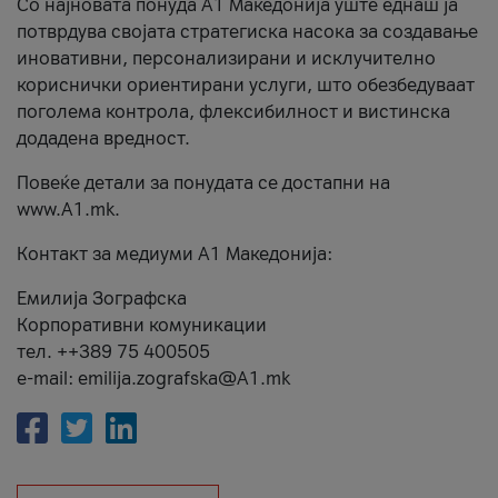
Со најновата понуда А1 Македонија уште еднаш ја
потврдува својата стратегиска насока за создавање
иновативни, персонализирани и исклучително
кориснички ориентирани услуги, што обезбедуваат
поголема контрола, флексибилност и вистинска
додадена вредност.
Повеќе детали за понудата се достапни на
www.А1.mk.
Контакт за медиуми А1 Македонија:
Емилија Зографска
Корпоративни комуникации
тел. ++389 75 400505
e-mail: emilija.zografska@A1.mk