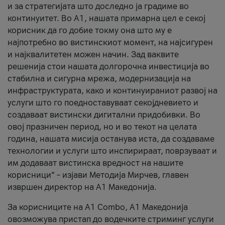
и за стратегијата што доследно ја градиме во
континуитет. Во А1, нашата примарна цел е секој
корисник да го добие токму она што му е
најпотребно во вистинскиот момент, на најсигурен
и најквалитетен можен начин. Зад ваквите
решенија стои нашата долгорочна инвестиција во
стабилна и сигурна мрежа, модернизација на
инфраструктурата, како и континуираниот развој на
услуги што го поедноставуваат секојдневието и
создаваат вистински дигитални придобивки. Во
овој празничен период, но и во текот на целата
година, нашата мисија останува иста, да создаваме
технологии и услуги што инспирираат, поврзуваат и
им додаваат вистинска вредност на нашите
корисници“ – изјави Методија Мирчев, главен
извршен директор на А1 Македонија.
За корисниците на A1 Combo, А1 Македонија
овозможува пристап до водечките стриминг услуги