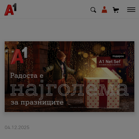
МК
EN
SQ
Приватни
Деловни
Поддршка
Надополни кредит
04.12.2025
Плати сметка