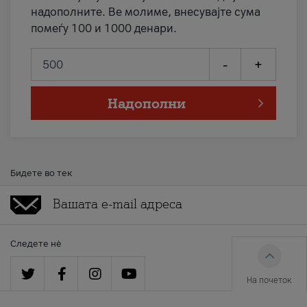
надополните. Ве молиме, внесувајте сума
помеѓу 100 и 1000 денари.
-
+
Надополни
Бидете во тек
Следете нè
На почеток