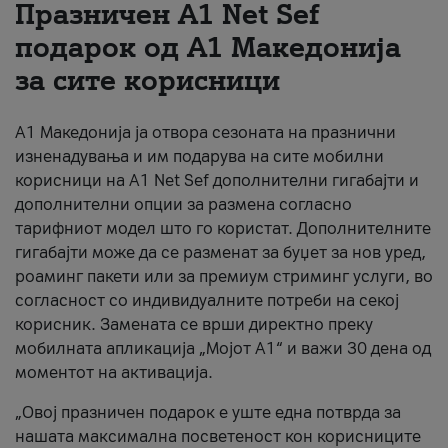
Празничен A1 Net Sеf
За нас
подарок од А1 Македонија
за сите корисници
#ПодобарОнлајн
А1 Македонија ја отвора сезоната на празнични
изненадувања и им подарува на сите мобилни
корисници на A1 Net Sef дополнителни гигабајти и
дополнителни опции за размена согласно
тарифниот модел што го користат. Дополнителните
гигабајти може да се разменат за буџет за нов уред,
роаминг пакети или за премиум стриминг услуги, во
согласност со индивидуалните потреби на секој
корисник. Замената се врши директно преку
мобилната апликација „Мојот А1“ и важи 30 дена од
моментот на активација.
„Овој празничен подарок е уште една потврда за
нашата максимална посветеност кон корисниците