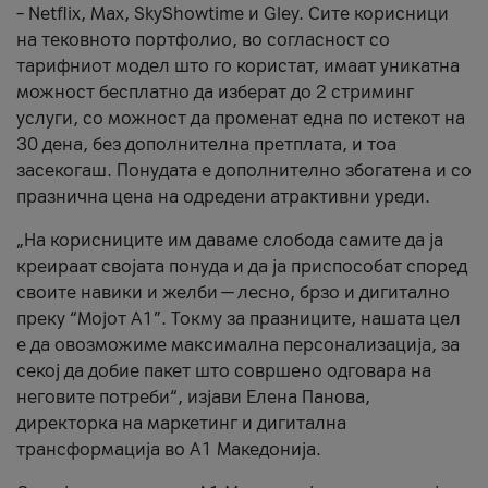
– Netflix, Max, SkyShowtime и Gley. Сите корисници
на тековното портфолио, во согласност со
тарифниот модел што го користат, имаат уникатна
можност бесплатно да изберат до 2 стриминг
услуги, со можност да променат една по истекот на
30 дена, без дополнителна претплата, и тоа
засекогаш. Понудата е дополнително збогатена и со
празнична цена на одредени атрактивни уреди.
„На корисниците им даваме слобода самите да ја
креираат својата понуда и да ја приспособат според
своите навики и желби — лесно, брзо и дигитално
преку “Мојот А1”. Токму за празниците, нашата цел
е да овозможиме максимална персонализација, за
секој да добие пакет што совршено одговара на
неговите потреби“, изјави Елена Панова,
директорка на маркетинг и дигитална
трансформација во А1 Македонија.