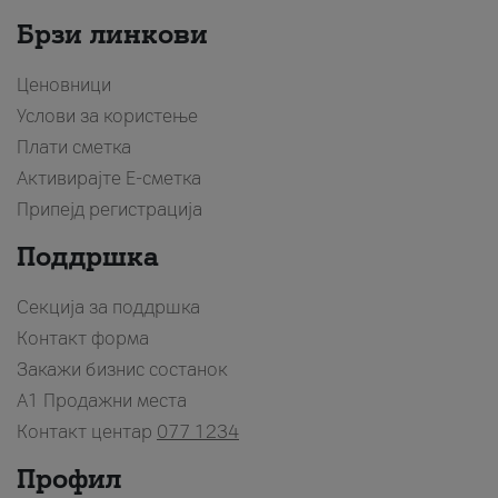
Брзи линкови
Ценовници
Услови за користење
Плати сметка
Активирајте Е-сметка
Припејд регистрација
Поддршка
Секција за поддршка
Контакт форма
Закажи бизнис состанок
A1 Продажни места
Контакт центар
077 1234
Профил