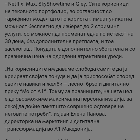
– Netflix, Max, SkyShowtime и Gley. Сите корисници
на тековното портфолио, во согласност со
тарифниот модел што го користат, имаат уникатна
можност бесплатно да изберат до 2 стриминг
услуги, со можност да променат една по истекот на
30 дена, без дополнителна претплата, и тоа
засекогаш. Понудата е дополнително збогатена и со
празнична цена на одредени атрактивни уреди.
„На корисниците им даваме слобода самите да ја
креираат својата понуда и да ја приспособат според
своите навики и желби — лесно, брзо и дигитално
преку “Мојот А1”. Токму за празниците, нашата цел
е да овозможиме максимална персонализација, за
секој да добие пакет што совршено одговара на
неговите потреби“, изјави Елена Панова,
директорка на маркетинг и дигитална
трансформација во А1 Македонија.