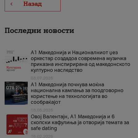
Назад
Последни новости
А1 Македонија и Националниот џез
оркестар создадоа современа музичка
приказна инспирирана од македонското
културно наследство
03.07.2026
A1 Македонија почнува моќна
национална кампања за поодговорно
користење на технологијата во
сообраќајот
18.05.2026
Овој Валентајн, A1 Македонија и 6
скопски кафулиња ја отворија темата за
safe dating
16.02.2026