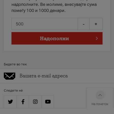
надополните. Ве молиме, внесувајте сума
помеѓу 100 и 1000 денари.
-
+
Надополни
Бидете во тек
Следете нè
На почеток