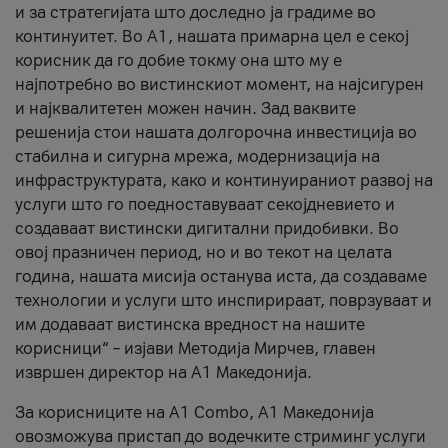
и за стратегијата што доследно ја градиме во
континуитет. Во А1, нашата примарна цел е секој
корисник да го добие токму она што му е
најпотребно во вистинскиот момент, на најсигурен
и најквалитетен можен начин. Зад ваквите
решенија стои нашата долгорочна инвестиција во
стабилна и сигурна мрежа, модернизација на
инфраструктурата, како и континуираниот развој на
услуги што го поедноставуваат секојдневието и
создаваат вистински дигитални придобивки. Во
овој празничен период, но и во текот на целата
година, нашата мисија останува иста, да создаваме
технологии и услуги што инспирираат, поврзуваат и
им додаваат вистинска вредност на нашите
корисници“ – изјави Методија Мирчев, главен
извршен директор на А1 Македонија.
За корисниците на A1 Combo, А1 Македонија
овозможува пристап до водечките стриминг услуги