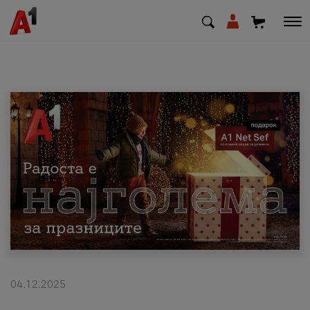
МК
EN
SQ
Приватни
Деловни
Поддршка
Надополни кредит
04.12.2025
Плати сметка