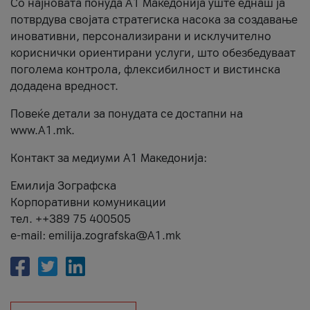
Со најновата понуда А1 Македонија уште еднаш ја
потврдува својата стратегиска насока за создавање
иновативни, персонализирани и исклучително
кориснички ориентирани услуги, што обезбедуваат
поголема контрола, флексибилност и вистинска
додадена вредност.
Повеќе детали за понудата се достапни на
www.А1.mk.
Контакт за медиуми А1 Македонија:
Емилија Зографска
Корпоративни комуникации
тел. ++389 75 400505
e-mail: emilija.zografska@A1.mk