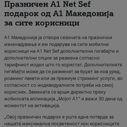
Празничен A1 Net Sеf
За нас
подарок од А1 Македонија
за сите корисници
#ПодобарОнлајн
А1 Македонија ја отвора сезоната на празнични
изненадувања и им подарува на сите мобилни
корисници на A1 Net Sef дополнителни гигабајти и
дополнителни опции за размена согласно
тарифниот модел што го користат. Дополнителните
гигабајти може да се разменат за буџет за нов уред,
роаминг пакети или за премиум стриминг услуги, во
согласност со индивидуалните потреби на секој
корисник. Замената се врши директно преку
мобилната апликација „Мојот А1“ и важи 30 дена од
моментот на активација.
„Овој празничен подарок е уште една потврда за
нашата максимална посветеност кон корисниците