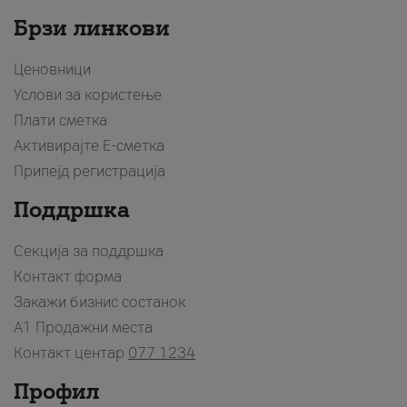
Брзи линкови
Ценовници
Услови за користење
Плати сметка
Активирајте Е-сметка
Припејд регистрација
Поддршка
Секција за поддршка
Контакт форма
Закажи бизнис состанок
A1 Продажни места
Контакт центар
077 1234
Профил