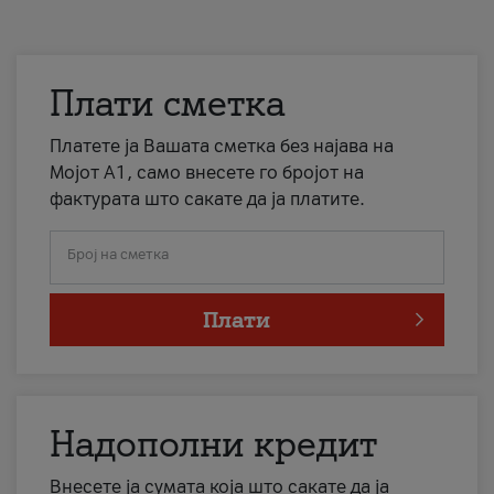
Плати сметка
Платете ја Вашата сметка без најава на
Мојот А1, само внесете го бројот на
фактурата што сакате да ја платите.
Број на сметка
Плати
Надополни кредит
Внесете ја сумата која што сакате да ја