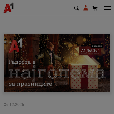
МК
EN
SQ
Приватни
Деловни
Поддршка
Надополни кредит
04.12.2025
Плати сметка