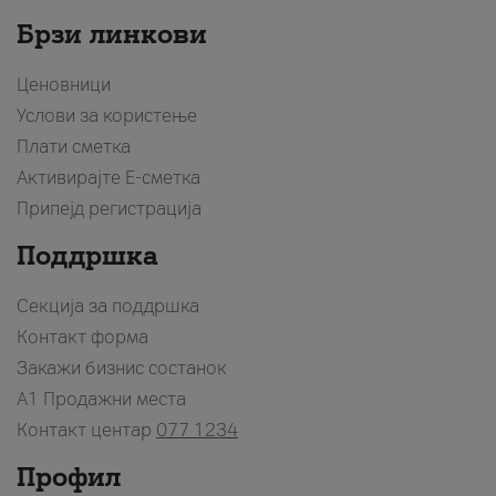
Брзи линкови
Ценовници
Услови за користење
Плати сметка
Активирајте Е-сметка
Припејд регистрација
Поддршка
Секција за поддршка
Контакт форма
Закажи бизнис состанок
A1 Продажни места
Контакт центар
077 1234
Профил