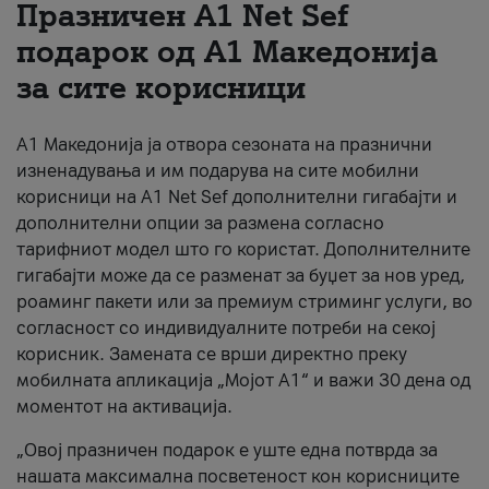
Празничен A1 Net Sеf
За нас
подарок од А1 Македонија
за сите корисници
#ПодобарОнлајн
А1 Македонија ја отвора сезоната на празнични
изненадувања и им подарува на сите мобилни
корисници на A1 Net Sef дополнителни гигабајти и
дополнителни опции за размена согласно
тарифниот модел што го користат. Дополнителните
гигабајти може да се разменат за буџет за нов уред,
роаминг пакети или за премиум стриминг услуги, во
согласност со индивидуалните потреби на секој
корисник. Замената се врши директно преку
мобилната апликација „Мојот А1“ и важи 30 дена од
моментот на активација.
„Овој празничен подарок е уште една потврда за
нашата максимална посветеност кон корисниците