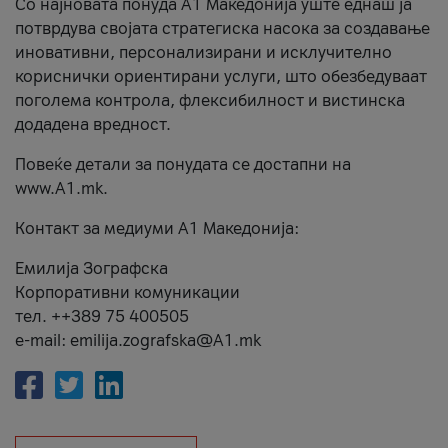
Со најновата понуда А1 Македонија уште еднаш ја
потврдува својата стратегиска насока за создавање
иновативни, персонализирани и исклучително
кориснички ориентирани услуги, што обезбедуваат
поголема контрола, флексибилност и вистинска
додадена вредност.
Повеќе детали за понудата се достапни на
www.А1.mk.
Контакт за медиуми А1 Македонија:
Емилија Зографска
Корпоративни комуникации
тел. ++389 75 400505
e-mail: emilija.zografska@A1.mk