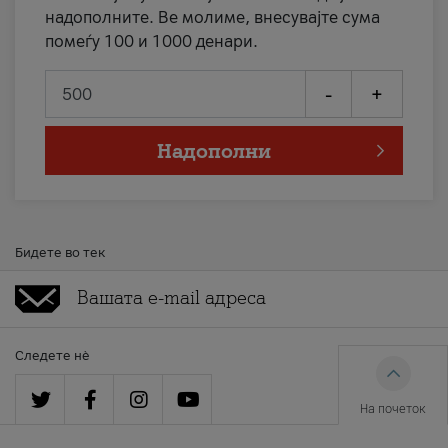
надополните. Ве молиме, внесувајте сума
помеѓу 100 и 1000 денари.
-
+
Надополни
Бидете во тек
Следете нè
На почеток