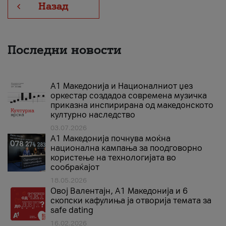
Назад
Последни новости
А1 Македонија и Националниот џез
оркестар создадоа современа музичка
приказна инспирирана од македонското
културно наследство
03.07.2026
A1 Македонија почнува моќна
национална кампања за поодговорно
користење на технологијата во
сообраќајот
18.05.2026
Овој Валентајн, A1 Македонија и 6
скопски кафулиња ја отворија темата за
safe dating
16.02.2026