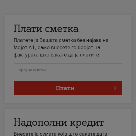
Плати сметка
Платете ја Вашата сметка без најава на
Мојот А1, само внесете го бројот на
фактурата што сакате да ја платите.
Број на сметка
Плати
Надополни кредит
Внесете ја сумата која што сакате да ја