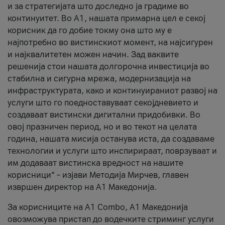
и за стратегијата што доследно ја градиме во
континуитет. Во А1, нашата примарна цел е секој
корисник да го добие токму она што му е
најпотребно во вистинскиот момент, на најсигурен
и најквалитетен можен начин. Зад ваквите
решенија стои нашата долгорочна инвестиција во
стабилна и сигурна мрежа, модернизација на
инфраструктурата, како и континуираниот развој на
услуги што го поедноставуваат секојдневието и
создаваат вистински дигитални придобивки. Во
овој празничен период, но и во текот на целата
година, нашата мисија останува иста, да создаваме
технологии и услуги што инспирираат, поврзуваат и
им додаваат вистинска вредност на нашите
корисници“ – изјави Методија Мирчев, главен
извршен директор на А1 Македонија.
За корисниците на A1 Combo, А1 Македонија
овозможува пристап до водечките стриминг услуги