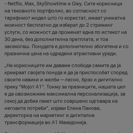
– Netflix, Max, SkyShowtime и Gley. Сите корисници
на тековното портфолио, во согласност со
тарифниот модел што го користат, имаат уникатна
можност бесплатно да изберат до 2 стриминг
услуги, со можност да променат една по истекот на
30 дена, без дополнителна претплата, и тоа
засекогаш. Понудата е дополнително збогатена и со
празнична цена на одредени атрактивни уреди.
„На корисниците им даваме слобода самите да ја
креираат својата понуда и да ја приспособат според
своите навики и желби — лесно, брзо и дигитално
преку “Мојот А1”. Токму за празниците, нашата цел
е да овозможиме максимална персонализација, за
секој да добие пакет што совршено одговара на
неговите потреби“, изјави Елена Панова,
директорка на маркетинг и дигитална
трансформација во А1 Македонија.