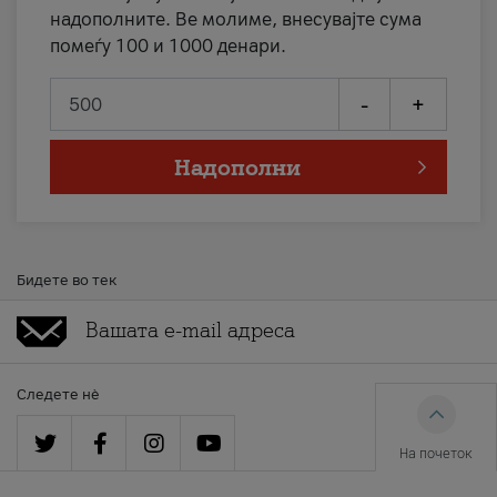
надополните. Ве молиме, внесувајте сума
помеѓу 100 и 1000 денари.
-
+
Надополни
Бидете во тек
Следете нè
На почеток