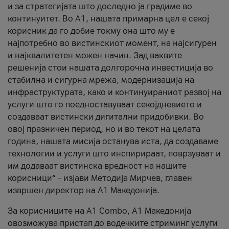
и за стратегијата што доследно ја градиме во
континуитет. Во А1, нашата примарна цел е секој
корисник да го добие токму она што му е
најпотребно во вистинскиот момент, на најсигурен
и најквалитетен можен начин. Зад ваквите
решенија стои нашата долгорочна инвестиција во
стабилна и сигурна мрежа, модернизација на
инфраструктурата, како и континуираниот развој на
услуги што го поедноставуваат секојдневието и
создаваат вистински дигитални придобивки. Во
овој празничен период, но и во текот на целата
година, нашата мисија останува иста, да создаваме
технологии и услуги што инспирираат, поврзуваат и
им додаваат вистинска вредност на нашите
корисници“ – изјави Методија Мирчев, главен
извршен директор на А1 Македонија.
За корисниците на A1 Combo, А1 Македонија
овозможува пристап до водечките стриминг услуги