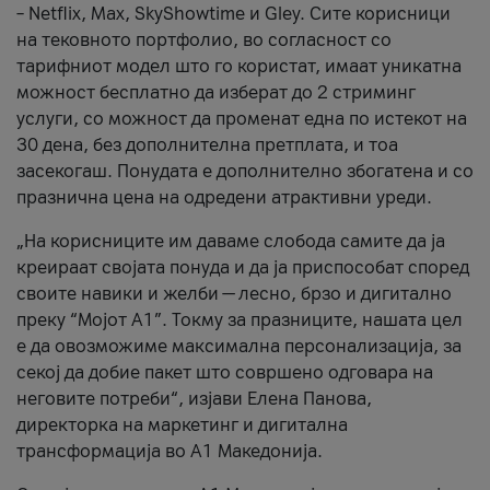
– Netflix, Max, SkyShowtime и Gley. Сите корисници
на тековното портфолио, во согласност со
тарифниот модел што го користат, имаат уникатна
можност бесплатно да изберат до 2 стриминг
услуги, со можност да променат една по истекот на
30 дена, без дополнителна претплата, и тоа
засекогаш. Понудата е дополнително збогатена и со
празнична цена на одредени атрактивни уреди.
„На корисниците им даваме слобода самите да ја
креираат својата понуда и да ја приспособат според
своите навики и желби — лесно, брзо и дигитално
преку “Мојот А1”. Токму за празниците, нашата цел
е да овозможиме максимална персонализација, за
секој да добие пакет што совршено одговара на
неговите потреби“, изјави Елена Панова,
директорка на маркетинг и дигитална
трансформација во А1 Македонија.