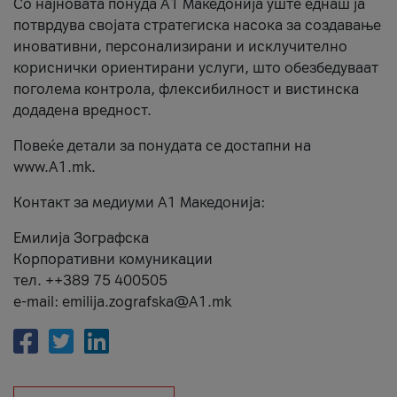
Со најновата понуда А1 Македонија уште еднаш ја
потврдува својата стратегиска насока за создавање
иновативни, персонализирани и исклучително
кориснички ориентирани услуги, што обезбедуваат
поголема контрола, флексибилност и вистинска
додадена вредност.
Повеќе детали за понудата се достапни на
www.А1.mk.
Контакт за медиуми А1 Македонија:
Емилија Зографска
Корпоративни комуникации
тел. ++389 75 400505
e-mail: emilija.zografska@A1.mk