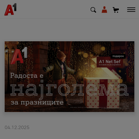
МК
EN
SQ
Приватни
Деловни
Поддршка
Надополни кредит
04.12.2025
Плати сметка