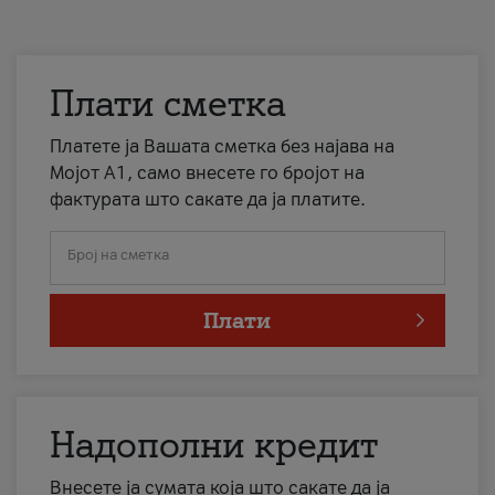
Плати сметка
Платете ја Вашата сметка без најава на
Мојот А1, само внесете го бројот на
фактурата што сакате да ја платите.
Број на сметка
Плати
Надополни кредит
Внесете ја сумата која што сакате да ја