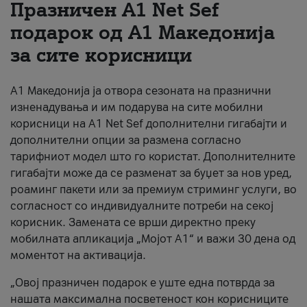
Празничен A1 Net Sеf
За нас
подарок од А1 Македонија
за сите корисници
#ПодобарОнлајн
А1 Македонија ја отвора сезоната на празнични
изненадувања и им подарува на сите мобилни
корисници на A1 Net Sef дополнителни гигабајти и
дополнителни опции за размена согласно
тарифниот модел што го користат. Дополнителните
гигабајти може да се разменат за буџет за нов уред,
роаминг пакети или за премиум стриминг услуги, во
согласност со индивидуалните потреби на секој
корисник. Замената се врши директно преку
мобилната апликација „Мојот А1“ и важи 30 дена од
моментот на активација.
„Овој празничен подарок е уште една потврда за
нашата максимална посветеност кон корисниците