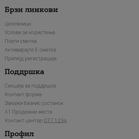
Брзи линкови
Ценовници
Услови за користење
Плати сметка
Активирајте Е-сметка
Припејд регистрација
Поддршка
Секција за поддршка
Контакт форма
Закажи бизнис состанок
A1 Продажни места
Контакт центар
077 1234
Профил