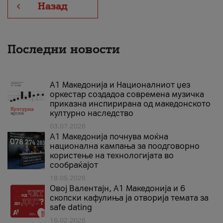
Назад
Последни новости
А1 Македонија и Националниот џез
оркестар создадоа современа музичка
приказна инспирирана од македонското
културно наследство
03.07.2026
A1 Македонија почнува моќна
национална кампања за поодговорно
користење на технологијата во
сообраќајот
18.05.2026
Овој Валентајн, A1 Македонија и 6
скопски кафулиња ја отворија темата за
safe dating
16.02.2026