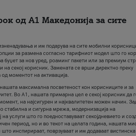
рок од А1 Македонија за сите
 изненадувања и им подарува на сите мобилни корисниц
 опции за размена согласно тарифниот модел што го кор
а буџет за нов уред, роаминг пакети или за премиум ст
и на секој корисник. Замената се врши директно преку
 од моментот на активација.
а нашата максимална посветеност кон корисниците и за
итет. Во А1, нашата примарна цел е секој корисник да 
момент, на најсигурен и најквалитетен можен начин. За
о стабилна и сигурна мрежа, модернизација на
 на услуги што го поедноставуваат секојдневието и соз
чен период, но и во текот на целата година, нашата ми
и што инспирираат, поврзуваат и им додаваат вистинска