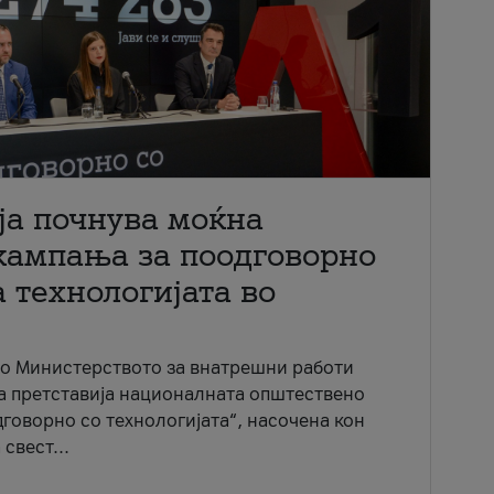
ја почнува моќна
кампања за поодговорно
 технологијата во
со Министерството за внатрешни работи
ја претставија националната општествено
говорно со технологијата“, насочена кон
свест...