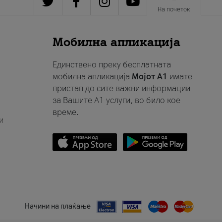
На почеток
Мобилна апликација
Единствено преку бесплатната
мобилна апликација
Мојот A1
имате
пристап до сите важни информации
за Вашите A1 услуги, во било кое
време.
и
Начини на плаќање