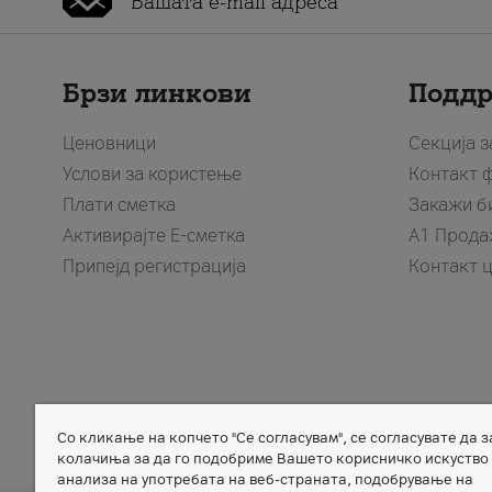
Брзи линкови
Подд
Ценовници
Секција 
Услови за користење
Контакт 
Плати сметка
Закажи б
Активирајте Е-сметка
A1 Прода
Припејд регистрација
Контакт 
Со кликање на копчето "Се согласувам", се согласувате да 
Member of
колачиња за да го подобриме Вашето корисничко искуство
анализа на употребата на веб-страната, подобрување на