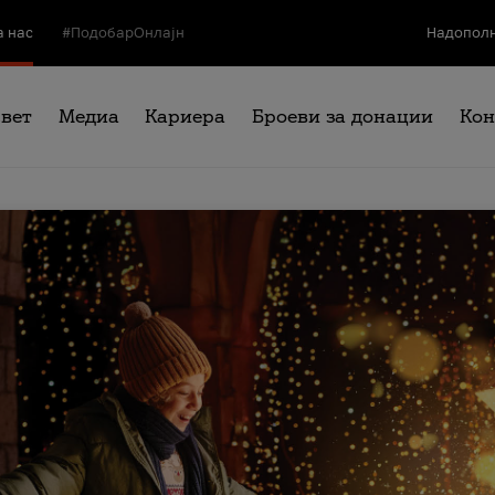
а нас
#ПодобарОнлајн
Надополн
свет
Медиа
Кариера
Броеви за донации
Кон