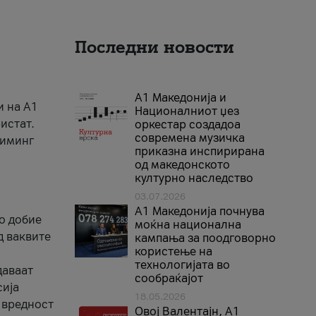
Последни новости
А1 Македонија и
и на A1
Националниот џез
истат.
оркестар создадоа
современа музичка
риминг
приказна инспирирана
од македонското
културно наследство
03.07.2026
A1 Македонија почнува
го добие
моќна национална
д ваквите
кампања за поодговорно
користење на
технологијата во
даваат
сообраќајот
сија
18.05.2026
 вредност
Овој Валентајн, A1