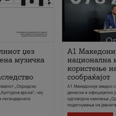
лниот џез
A1 Македони
мена музичка
национална 
користење на
аследство
сообраќајот
ивалот „Охридско
A1 Македонија заедно 
„Културна врска“, чиј
денеска и официјално 
а легендарната
одговорна кампања „Од
подигнување на јавната 