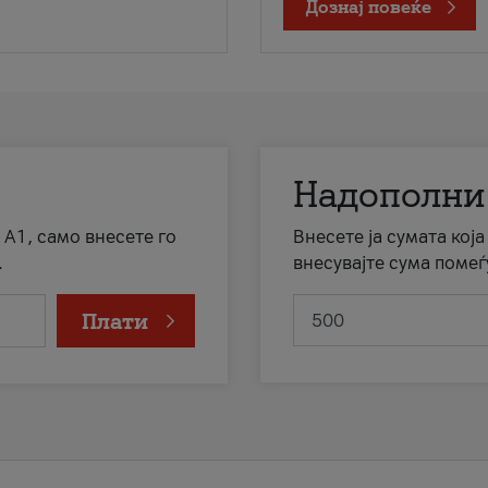
Дознај повеќе
Надополни
 А1, само внесете го
Внесете ја сумата кој
.
внесувајте сума помеѓ
Плати