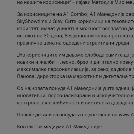
на нашите корисници“ – изјави Методија Мирчев
За корисниците на A1 Combo, А1 Македонија овоз
SkyShowtime и Gley. Сите корисници на тековно
користат, имаат уникатна можност бесплатно да 
истекот на 30 дена, без дополнителна претплата
празнична цена на одредени атрактивни уреди.
„На корисниците им даваме слобода самите да ја
навики и желби — лесно, брзо и дигитално преку
максимална персонализација, за секој да добие 
Панова, директорка на маркетинг и дигитална т
Со најновата понуда А1 Македонија уште еднаш ј
иновативни, персонализирани и исклучително к
контрола, флексибилност и вистинска додадена
Повеќе детали за понудата се достапни на www.А
Контакт за медиуми А1 Македонија: