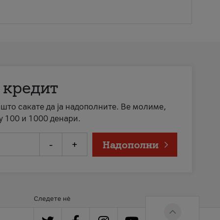
 кредит
а што сакате да ја надополните. Ве молиме,
у 100 и 1000 денари.
-
+
Надополни
Следете нè