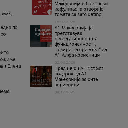
Македонија и 6 скопски
кафулиња ја отворија
, Max,
темата за safe dating
16.02.2026
 една по
А1 Македонија ја
претставува
 со
револуционерната
функционалност „
Подари на пријател“ за
оите
А1 Алфа корисници
зможиме
02.02.2026
ави Елена
Празничен A1 Net Sеf
подарок од А1
Македонија за сите
корисници
лема
04.12.2025