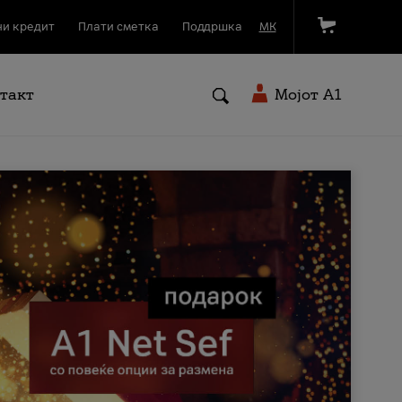
и кредит
Плати сметка
Поддршка
МК
такт
Мојот A1