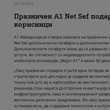
04.12.2025
Празничен A1 Net Sеf пода
корисници
А1 Македонија ја отвора сезоната на празнични
Net Sef дополнителни гигабајти и дополнителни
Дополнителните гигабајти може да се разменат з
услуги, во согласност со индивидуалните потреб
мобилната апликација „Мојот А1“ и важи 30 дена
„Овој празничен подарок е уште една потврда з
стратегијата што доследно ја градиме во контину
токму она што му е најпотребно во вистинскиот 
решенија стои нашата долгорочна инвестиција в
инфраструктурата, како и континуираниот развој
вистински дигитални придобивки. Во овој празни
останува иста, да создаваме технологии и услуг