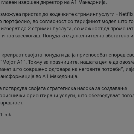
, главен извршен директор на А1 Македонија.
можува пристап до водечките стриминг услуги – Netflix
то портфолио, во согласност со тарифниот модел што го
изберат до 2 стриминг услуги, со можност да променат
, и тоа засекогаш. Понудата е дополнително збогатена и
 креираат својата понуда и да ја приспособат според св
 “Мојот А1”. Токму за празниците, нашата цел е да ово
пакет што совршено одговара на неговите потреби“, изј
рансформација во А1 Македонија.
а потврдува својата стратегиска насока за создавање
ориснички ориентирани услуги, што обезбедуваат пого
 вредност.
1.mk.