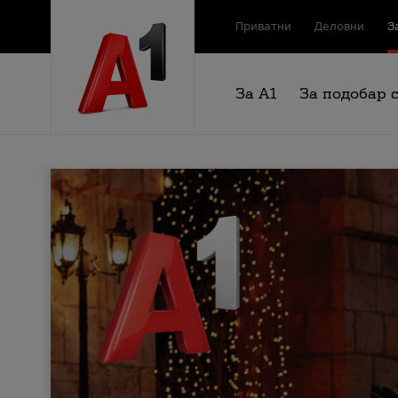
Приватни
Деловни
З
За А1
За подобар 