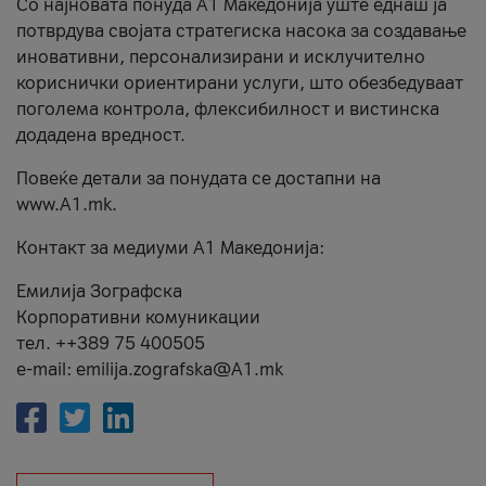
Со најновата понуда А1 Македонија уште еднаш ја
потврдува својата стратегиска насока за создавање
иновативни, персонализирани и исклучително
кориснички ориентирани услуги, што обезбедуваат
поголема контрола, флексибилност и вистинска
додадена вредност.
Повеќе детали за понудата се достапни на
www.А1.mk.
Контакт за медиуми А1 Македонија:
Емилија Зографска
Корпоративни комуникации
тел. ++389 75 400505
e-mail: emilija.zografska@A1.mk