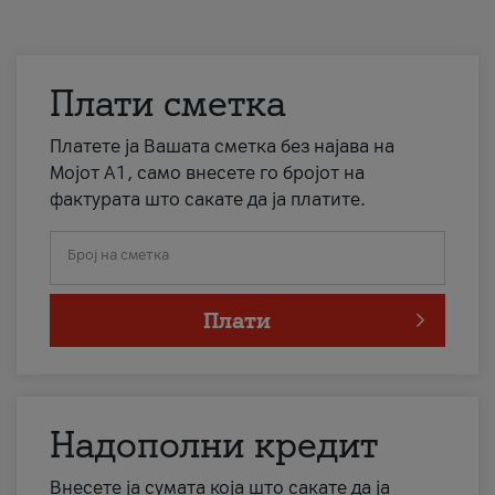
Плати сметка
Платете ја Вашата сметка без најава на
Мојот А1, само внесете го бројот на
фактурата што сакате да ја платите.
Број на сметка
Плати
Надополни кредит
Внесете ја сумата која што сакате да ја