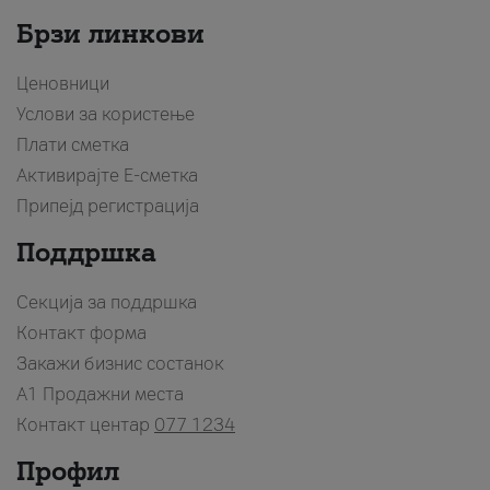
Брзи линкови
Ценовници
Услови за користење
Плати сметка
Активирајте Е-сметка
Припејд регистрација
Поддршка
Секција за поддршка
Контакт форма
Закажи бизнис состанок
A1 Продажни места
Контакт центар
077 1234
Профил