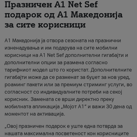
Празничен A1 Net Sеf
За нас
подарок од А1 Македонија
за сите корисници
#ПодобарОнлајн
А1 Македонија ја отвора сезоната на празнични
изненадувања и им подарува на сите мобилни
корисници на A1 Net Sef дополнителни гигабајти и
дополнителни опции за размена согласно
тарифниот модел што го користат. Дополнителните
гигабајти може да се разменат за буџет за нов уред,
роаминг пакети или за премиум стриминг услуги, во
согласност со индивидуалните потреби на секој
корисник. Замената се врши директно преку
мобилната апликација „Мојот А1“ и важи 30 дена од
моментот на активација.
„Овој празничен подарок е уште една потврда за
нашата максимална посветеност кон корисниците