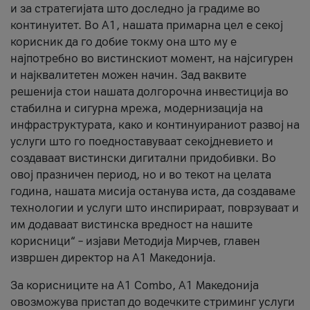
и за стратегијата што доследно ја градиме во
континуитет. Во А1, нашата примарна цел е секој
корисник да го добие токму она што му е
најпотребно во вистинскиот момент, на најсигурен
и најквалитетен можен начин. Зад ваквите
решенија стои нашата долгорочна инвестиција во
стабилна и сигурна мрежа, модернизација на
инфраструктурата, како и континуираниот развој на
услуги што го поедноставуваат секојдневието и
создаваат вистински дигитални придобивки. Во
овој празничен период, но и во текот на целата
година, нашата мисија останува иста, да создаваме
технологии и услуги што инспирираат, поврзуваат и
им додаваат вистинска вредност на нашите
корисници“ – изјави Методија Мирчев, главен
извршен директор на А1 Македонија.
За корисниците на A1 Combo, А1 Македонија
овозможува пристап до водечките стриминг услуги