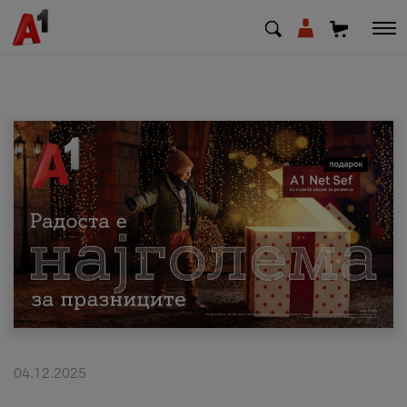
МК
EN
SQ
Приватни
Деловни
Поддршка
Надополни кредит
04.12.2025
Плати сметка