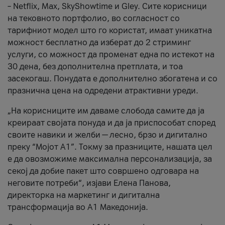
– Netflix, Max, SkyShowtime и Gley. Сите корисници
на тековното портфолио, во согласност со
тарифниот модел што го користат, имаат уникатна
можност бесплатно да изберат до 2 стриминг
услуги, со можност да променат една по истекот на
30 дена, без дополнителна претплата, и тоа
засекогаш. Понудата е дополнително збогатена и со
празнична цена на одредени атрактивни уреди.
„На корисниците им даваме слобода самите да ја
креираат својата понуда и да ја приспособат според
своите навики и желби — лесно, брзо и дигитално
преку “Мојот А1”. Токму за празниците, нашата цел
е да овозможиме максимална персонализација, за
секој да добие пакет што совршено одговара на
неговите потреби“, изјави Елена Панова,
директорка на маркетинг и дигитална
трансформација во А1 Македонија.