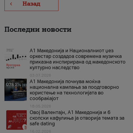
Назад
Последни новости
А1 Македонија и Националниот џез
оркестар создадоа современа музичка
приказна инспирирана од македонското
културно наследство
03.07.2026
A1 Македонија почнува моќна
национална кампања за поодговорно
користење на технологијата во
сообраќајот
18.05.2026
Овој Валентајн, A1 Македонија и 6
скопски кафулиња ја отворија темата за
safe dating
16.02.2026