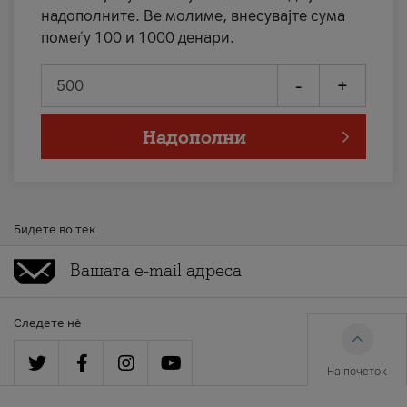
надополните. Ве молиме, внесувајте сума
помеѓу 100 и 1000 денари.
-
+
Надополни
Бидете во тек
Следете нè
На почеток