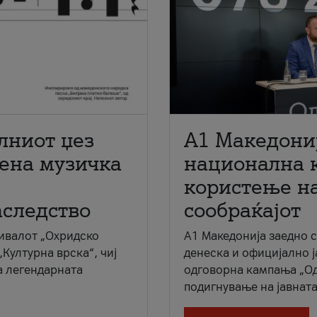
лниот џез
A1 Македони
мена музичка
национална 
користење на
аследство
сообраќајот
ивалот „Охридско
A1 Македонија заедно 
„Културна врска“, чиј
денеска и официјално 
а легендарната
одговорна кампања „Од
подигнување на јавната 