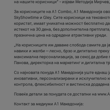
на нашите корисници“ – изјави Методија Мирчев
За корисниците на A1 Combo, А1 Македонија овоз
SkyShowtime и Gley. Сите корисници на тековно
користат, имаат уникатна можност бесплатно да 
истекот на 30 дена, без дополнителна претплата
празнична цена на одредени атрактивни уреди.
„На корисниците им даваме слобода самите да ја
навики и желби — лесно, брзо и дигитално преку
максимална персонализација, за секој да добие 
Панова, директорка на маркетинг и дигитална т
Со најновата понуда А1 Македонија уште еднаш ј
иновативни, персонализирани и исклучително к
контрола, флексибилност и вистинска додадена
Повеќе детали за понудата се достапни на www.А
Контакт за медиуми А1 Македонија: