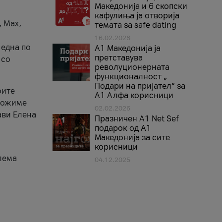
Македонија и 6 скопски
кафулиња ја отворија
, Max,
темата за safe dating
16.02.2026
 една по
А1 Македонија ја
претставува
 со
револуционерната
функционалност „
Подари на пријател“ за
оите
А1 Алфа корисници
зможиме
02.02.2026
ави Елена
Празничен A1 Net Sеf
подарок од А1
Македонија за сите
корисници
лема
04.12.2025