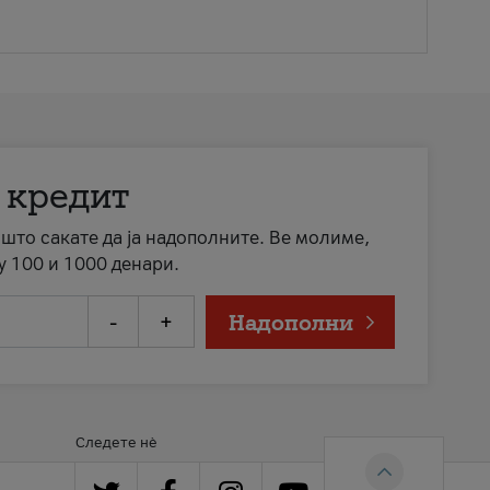
 кредит
а што сакате да ја надополните. Ве молиме,
у 100 и 1000 денари.
-
+
Надополни
Следете нè