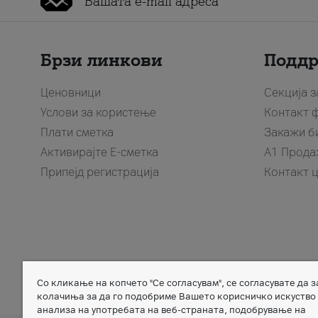
Брзи линкови
Подд
Ценовници
Секција 
Услови за користење
Контакт 
Плати сметка
Закажи б
Активирајте Е-сметка
A1 Прода
Припејд регистрација
Контакт 
Со кликање на копчето "Се согласувам", се согласувате да 
Member of
колачиња за да го подобриме Вашето корисничко искуство
анализа на употребата на веб-страната, подобрување на