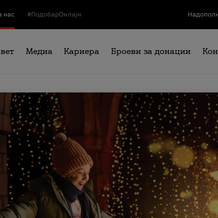
а нас
#ПодобарОнлајн
Надополн
свет
Медиа
Кариера
Броеви за донации
Кон