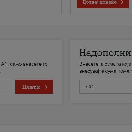
Дознај повеќе
Надополни
 А1, само внесете го
Внесете ја сумата кој
.
внесувајте сума помеѓ
Плати