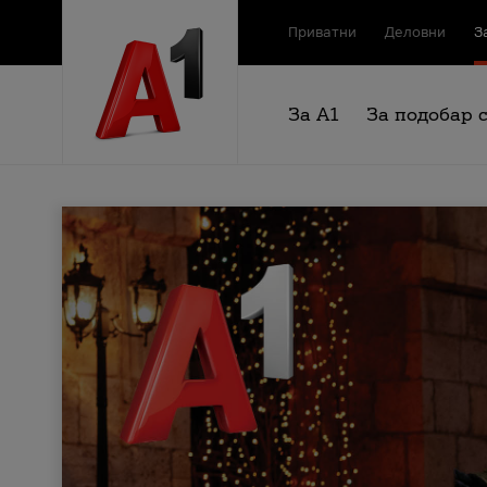
Приватни
Деловни
З
За А1
За подобар 