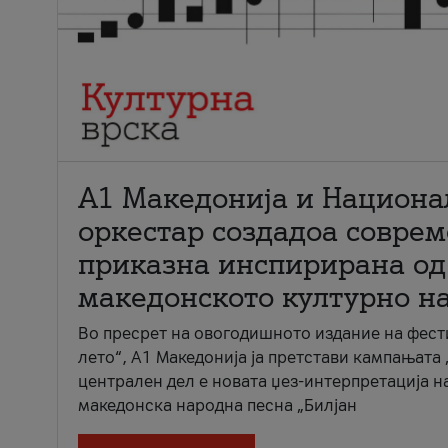
А1 Македонија и Национа
оркестар создадоа совре
приказна инспирирана од
македонското културно н
Во пресрет на овогодишното издание на фест
лето“, А1 Македонија ја претстави кампањата 
централен дел е новата џез-интерпретација н
македонска народна песна „Билјан