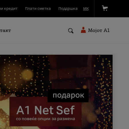
и кредит
Плати сметка
Поддршка
МК
такт
Мојот A1