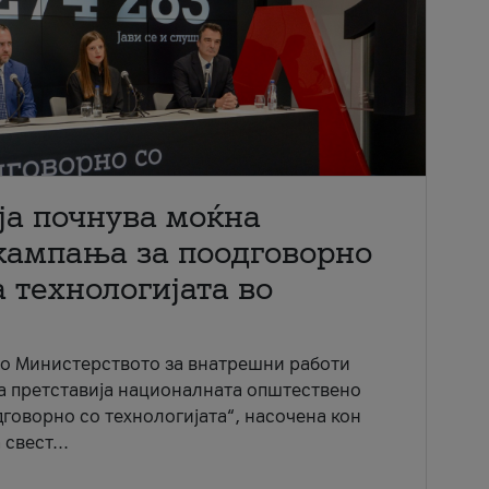
ја почнува моќна
кампања за поодговорно
 технологијата во
со Министерството за внатрешни работи
ја претставија националната општествено
говорно со технологијата“, насочена кон
свест...