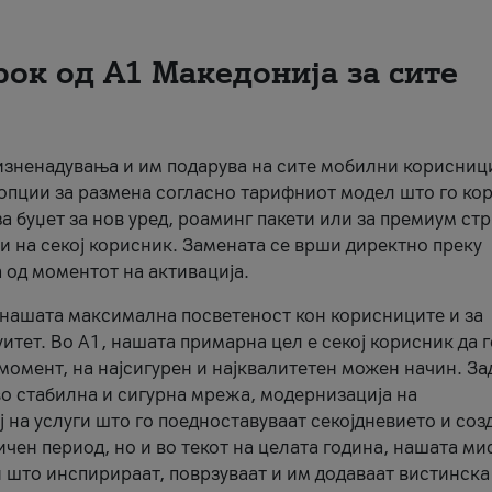
рок од А1 Македонија за сите
 изненадувања и им подарува на сите мобилни корисниц
 опции за размена согласно тарифниот модел што го кор
а буџет за нов уред, роаминг пакети или за премиум ст
и на секој корисник. Замената се врши директно преку
 од моментот на активација.
а нашата максимална посветеност кон корисниците и за
итет. Во А1, нашата примарна цел е секој корисник да 
момент, на најсигурен и најквалитетен можен начин. За
о стабилна и сигурна мрежа, модернизација на
 на услуги што го поедноставуваат секојдневието и соз
чен период, но и во текот на целата година, нашата ми
и што инспирираат, поврзуваат и им додаваат вистинска