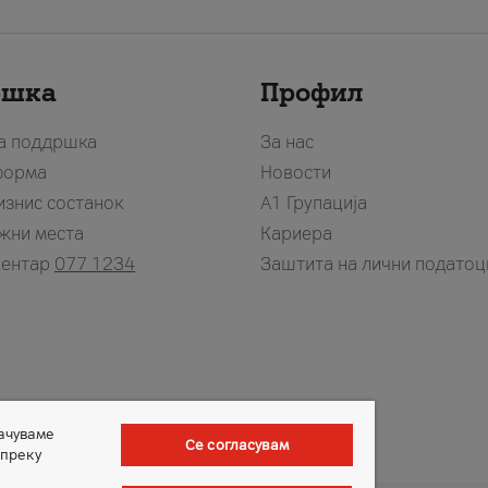
ршка
Профил
за поддршка
За нас
форма
Новости
изнис состанок
А1 Групација
жни места
Кариера
центар
077 1234
Заштита на лични податоц
зачуваме
Се согласувам
 преку