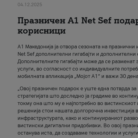
04.12.2025
Празничен A1 Net Sеf пода
корисници
А1 Македонија ја отвора сезоната на празнични
Net Sef дополнителни гигабајти и дополнителни
Дополнителните гигабајти може да се разменат з
услуги, во согласност со индивидуалните потреб
мобилната апликација „Мојот А1“ и важи 30 дена
„Овој празничен подарок е уште една потврда з
стратегијата што доследно ја градиме во контину
токму она што му е најпотребно во вистинскиот 
решенија стои нашата долгорочна инвестиција в
инфраструктурата, како и континуираниот развој
вистински дигитални придобивки. Во овој празни
останува иста, да создаваме технологии и услуг