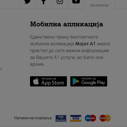
На почеток
Мобилна апликација
Единствено преку бесплатната
мобилна апликација
Мојот A1
имате
пристап до сите важни информации
за Вашите A1 услуги, во било кое
време.
и
Начини на плаќање