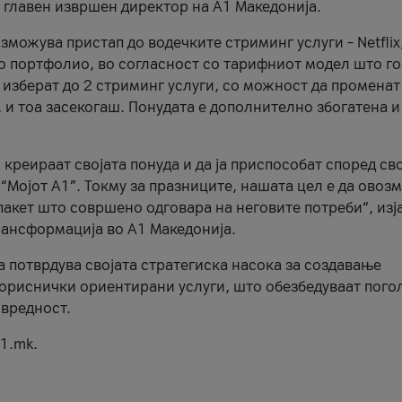
, главен извршен директор на А1 Македонија.
можува пристап до водечките стриминг услуги – Netflix
то портфолио, во согласност со тарифниот модел што го
изберат до 2 стриминг услуги, со можност да променат
, и тоа засекогаш. Понудата е дополнително збогатена и
 креираат својата понуда и да ја приспособат според св
 “Мојот А1”. Токму за празниците, нашата цел е да ово
пакет што совршено одговара на неговите потреби“, изј
рансформација во А1 Македонија.
а потврдува својата стратегиска насока за создавање
ориснички ориентирани услуги, што обезбедуваат пого
 вредност.
1.mk.