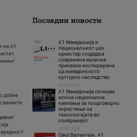
Последни новости
А1 Македонија и
и на A1
Националниот џез
истат.
оркестар создадоа
современа музичка
риминг
приказна инспирирана
од македонското
културно наследство
03.07.2026
A1 Македонија почнува
го добие
моќна национална
д ваквите
кампања за поодговорно
користење на
технологијата во
даваат
сообраќајот
сија
18.05.2026
 вредност
Овој Валентајн, A1