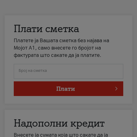
Плати сметка
Платете ја Вашата сметка без најава на
Мојот А1, само внесете го бројот на
фактурата што сакате да ја платите.
Број на сметка
Плати
Надополни кредит
Внесете ја сумата која што сакате да ја