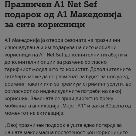
Празничен A1 Net Sеf
За нас
подарок од А1 Македонија
за сите корисници
#ПодобарОнлајн
А1 Македонија ја отвора сезоната на празнични
изненадувања и им подарува на сите мобилни
корисници на A1 Net Sef дополнителни гигабајти и
дополнителни опции за размена согласно
тарифниот модел што го користат. Дополнителните
гигабајти може да се разменат за буџет за нов уред,
роаминг пакети или за премиум стриминг услуги, во
согласност со индивидуалните потреби на секој
корисник. Замената се врши директно преку
мобилната апликација „Мојот А1“ и важи 30 дена од
моментот на активација.
„Овој празничен подарок е уште една потврда за
нашата максимална посветеност кон корисниците