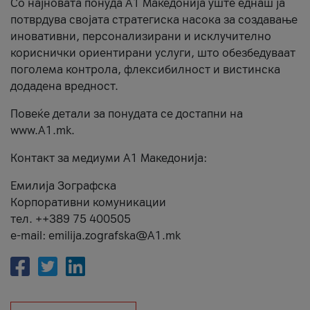
Со најновата понуда А1 Македонија уште еднаш ја
потврдува својата стратегиска насока за создавање
иновативни, персонализирани и исклучително
кориснички ориентирани услуги, што обезбедуваат
поголема контрола, флексибилност и вистинска
додадена вредност.
Повеќе детали за понудата се достапни на
www.А1.mk.
Контакт за медиуми А1 Македонија:
Емилија Зографска
Корпоративни комуникации
тел. ++389 75 400505
e-mail: emilija.zografska@A1.mk