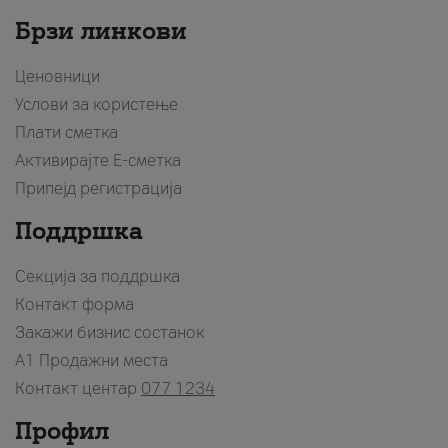
Брзи линкови
Ценовници
Услови за користење
Плати сметка
Активирајте Е-сметка
Припејд регистрација
Поддршка
Секција за поддршка
Контакт форма
Закажи бизнис состанок
A1 Продажни места
Контакт центар
077 1234
Профил