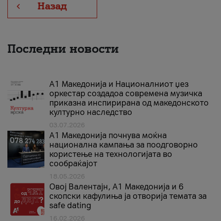
Назад
Последни новости
А1 Македонија и Националниот џез
оркестар создадоа современа музичка
приказна инспирирана од македонското
културно наследство
03.07.2026
A1 Македонија почнува моќна
национална кампања за поодговорно
користење на технологијата во
сообраќајот
18.05.2026
Овој Валентајн, A1 Македонија и 6
скопски кафулиња ја отворија темата за
safe dating
16.02.2026