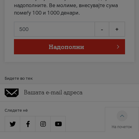
надополните. Ве молиме, внесувајте сума
помеѓу 100 и 1000 денари.
-
+
Надополни
Бидете во тек
Следете нè
На почеток