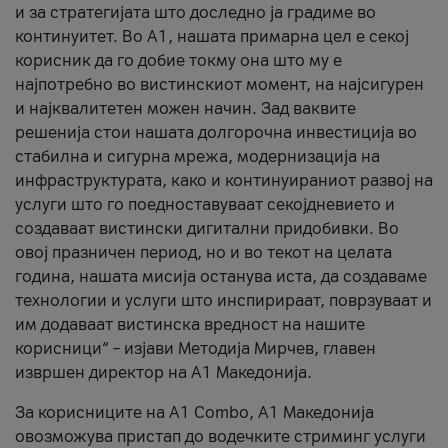
и за стратегијата што доследно ја градиме во
континуитет. Во А1, нашата примарна цел е секој
корисник да го добие токму она што му е
најпотребно во вистинскиот момент, на најсигурен
и најквалитетен можен начин. Зад ваквите
решенија стои нашата долгорочна инвестиција во
стабилна и сигурна мрежа, модернизација на
инфраструктурата, како и континуираниот развој на
услуги што го поедноставуваат секојдневието и
создаваат вистински дигитални придобивки. Во
овој празничен период, но и во текот на целата
година, нашата мисија останува иста, да создаваме
технологии и услуги што инспирираат, поврзуваат и
им додаваат вистинска вредност на нашите
корисници“ – изјави Методија Мирчев, главен
извршен директор на А1 Македонија.
За корисниците на A1 Combo, А1 Македонија
овозможува пристап до водечките стриминг услуги