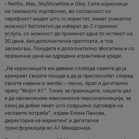
– Netflix, Max, SkyShowtime и Gley. Сите корисници
на тековното портфолио, во согласност со
тарифниот модел што го користат, имаат уникатна
можност бесплатно да изберат до 2 стриминг
услуги, со можност да променат една по истекот на
30 дена, без дополнителна претплата, и тоа
засекогаш. Понудата е дополнително збогатена и со
празнична цена на одредени атрактивни уреди.
„На корисниците им даваме слобода самите да ја
креираат својата понуда и да ја приспособат според
своите навики и желби — лесно, брзо и дигитално
преку “Мојот А1”. Токму за празниците, нашата цел
е да овозможиме максимална персонализација, за
секој да добие пакет што совршено одговара на
неговите потреби“, изјави Елена Панова,
директорка на маркетинг и дигитална
трансформација во А1 Македонија.