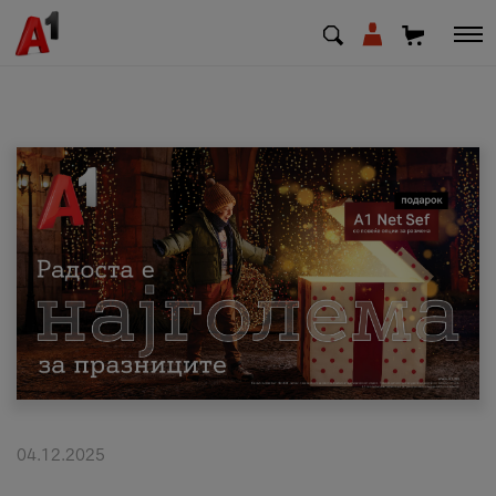
МК
EN
SQ
Приватни
Деловни
Поддршка
Надополни кредит
04.12.2025
Плати сметка