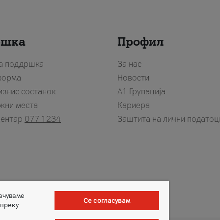
ршка
Профил
за поддршка
За нас
форма
Новости
изнис состанок
А1 Групација
жни места
Кариера
центар
077 1234
Заштита на лични податоц
зачуваме
Се согласувам
 преку