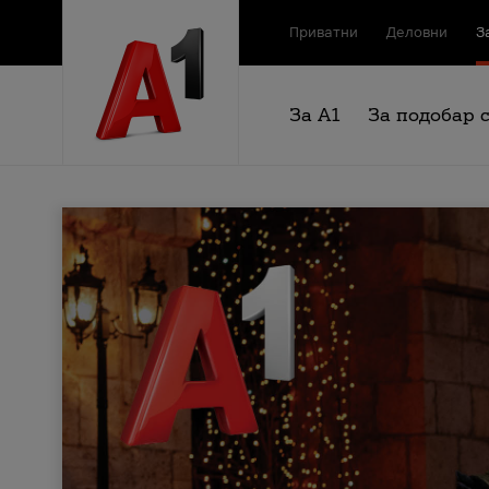
Приватни
Деловни
З
За А1
За подобар 