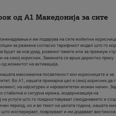
рок од А1 Македонија за сите
 изненадувања и им подарува на сите мобилни корисниц
 опции за размена согласно тарифниот модел што го кор
а буџет за нов уред, роаминг пакети или за премиум ст
и на секој корисник. Замената се врши директно преку
 од моментот на активација.
а нашата максимална посветеност кон корисниците и за
итет. Во А1, нашата примарна цел е секој корисник да 
момент, на најсигурен и најквалитетен можен начин. За
о стабилна и сигурна мрежа, модернизација на
 на услуги што го поедноставуваат секојдневието и соз
чен период, но и во текот на целата година, нашата ми
и што инспирираат, поврзуваат и им додаваат вистинска