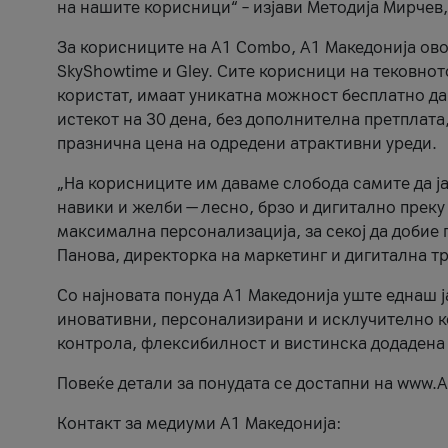
на нашите корисници“ – изјави Методија Мирчев
За корисниците на A1 Combo, А1 Македонија овоз
SkyShowtime и Gley. Сите корисници на тековно
користат, имаат уникатна можност бесплатно да 
истекот на 30 дена, без дополнителна претплата
празнична цена на одредени атрактивни уреди.
„На корисниците им даваме слобода самите да ја
навики и желби — лесно, брзо и дигитално преку
максимална персонализација, за секој да добие 
Панова, директорка на маркетинг и дигитална т
Со најновата понуда А1 Македонија уште еднаш ј
иновативни, персонализирани и исклучително к
контрола, флексибилност и вистинска додадена
Повеќе детали за понудата се достапни на www.А
Контакт за медиуми А1 Македонија: