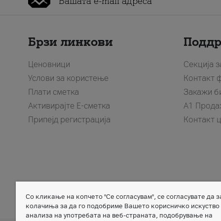
Брзи линкови
Подд
Ценовници
Секција 
Услови за користење
Контакт 
Плати сметка
Закажи б
Активирајте Е-сметка
A1 Прода
Припејд регистрација
Контакт 
Со кликање на копчето "Се согласувам", се согласувате да 
Member of
колачиња за да го подобриме Вашето корисничко искуство
анализа на употребата на веб-страната, подобрување на