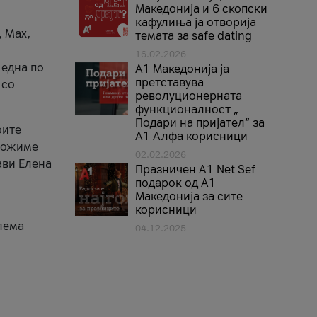
Македонија и 6 скопски
кафулиња ја отворија
, Max,
темата за safe dating
16.02.2026
 една по
А1 Македонија ја
претставува
 со
револуционерната
функционалност „
Подари на пријател“ за
оите
А1 Алфа корисници
зможиме
02.02.2026
ави Елена
Празничен A1 Net Sеf
подарок од А1
Македонија за сите
корисници
лема
04.12.2025