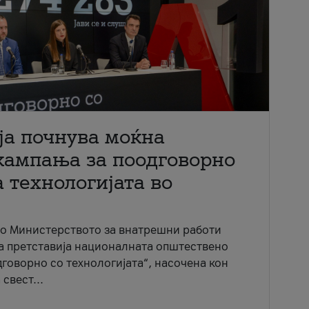
ја почнува моќна
кампања за поодговорно
 технологијата во
со Министерството за внатрешни работи
ја претставија националната општествено
говорно со технологијата“, насочена кон
свест...