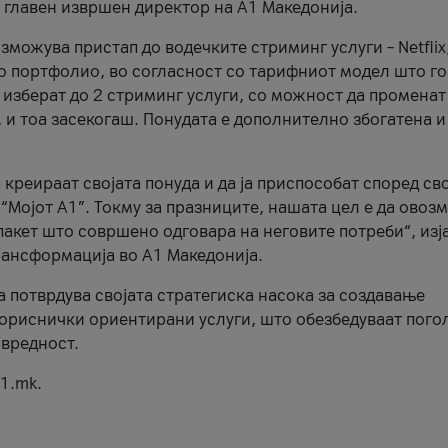
, главен извршен директор на А1 Македонија.
можува пристап до водечките стриминг услуги – Netflix
то портфолио, во согласност со тарифниот модел што го
изберат до 2 стриминг услуги, со можност да променат
, и тоа засекогаш. Понудата е дополнително збогатена и
 креираат својата понуда и да ја приспособат според св
 “Мојот А1”. Токму за празниците, нашата цел е да ово
пакет што совршено одговара на неговите потреби“, изј
рансформација во А1 Македонија.
а потврдува својата стратегиска насока за создавање
ориснички ориентирани услуги, што обезбедуваат пого
 вредност.
1.mk.