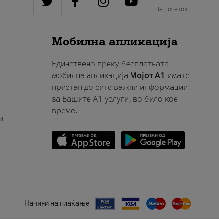
На почеток
Мобилна апликација
Единствено преку бесплатната
мобилна апликација
Мојот A1
имате
пристап до сите важни информации
за Вашите A1 услуги, во било кое
време.
и
Начини на плаќање