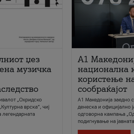
лниот џез
A1 Македони
мена музичка
национална 
користење на
аследство
сообраќајот
ивалот „Охридско
A1 Македонија заедно 
„Културна врска“, чиј
денеска и официјално 
а легендарната
одговорна кампања „Од
подигнување на јавната 