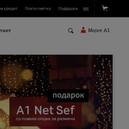
и кредит
Плати сметка
Поддршка
МК
такт
Мојот A1