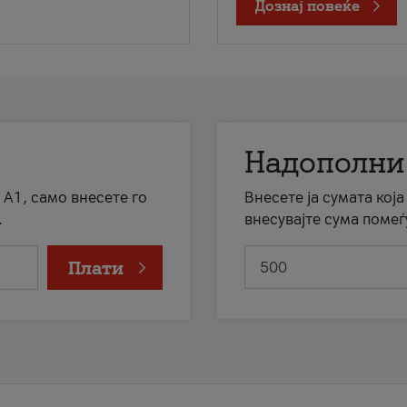
Дознај повеќе
Надополни
 А1, само внесете го
Внесете ја сумата кој
.
внесувајте сума помеѓ
Плати