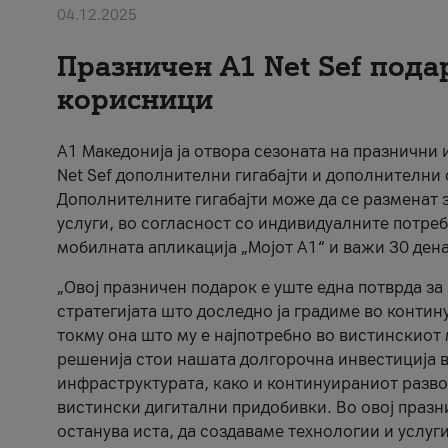
04.12.2025
Празничен A1 Net Sеf пода
корисници
А1 Македонија ја отвора сезоната на празнични
Net Sef дополнителни гигабајти и дополнителни
Дополнителните гигабајти може да се разменат з
услуги, во согласност со индивидуалните потреб
мобилната апликација „Мојот А1“ и важи 30 дена
„Овој празничен подарок е уште една потврда з
стратегијата што доследно ја градиме во контину
токму она што му е најпотребно во вистинскиот 
решенија стои нашата долгорочна инвестиција в
инфраструктурата, како и континуираниот развој
вистински дигитални придобивки. Во овој празни
останува иста, да создаваме технологии и услуг