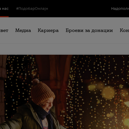
а нас
#ПодобарОнлајн
Надополн
свет
Медиа
Кариера
Броеви за донации
Кон