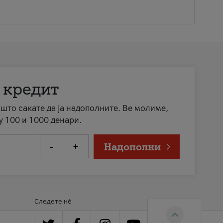
 кредит
а што сакате да ја надополните. Ве молиме,
у 100 и 1000 денари.
-
+
Надополни
Следете нè