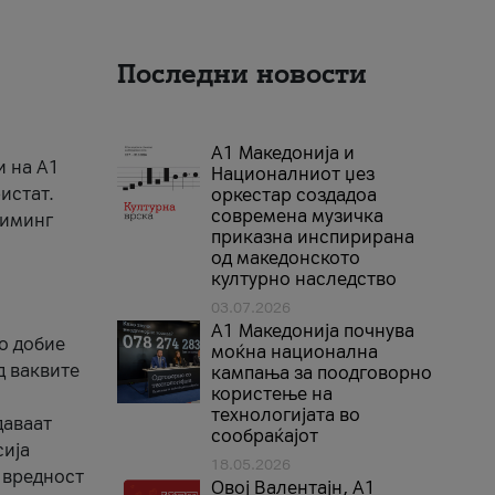
Последни новости
А1 Македонија и
и на A1
Националниот џез
истат.
оркестар создадоа
современа музичка
риминг
приказна инспирирана
од македонското
културно наследство
03.07.2026
A1 Македонија почнува
го добие
моќна национална
д ваквите
кампања за поодговорно
користење на
технологијата во
даваат
сообраќајот
сија
18.05.2026
 вредност
Овој Валентајн, A1