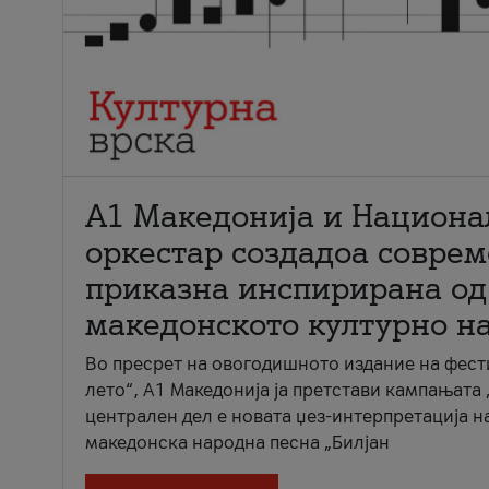
А1 Македонија и Национа
оркестар создадоа совре
приказна инспирирана од
македонското културно н
Во пресрет на овогодишното издание на фест
лето“, А1 Македонија ја претстави кампањата 
централен дел е новата џез-интерпретација н
македонска народна песна „Билјан