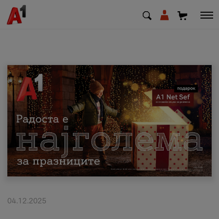
МК
EN
SQ
Приватни
Деловни
Поддршка
Надополни кредит
04.12.2025
Плати сметка