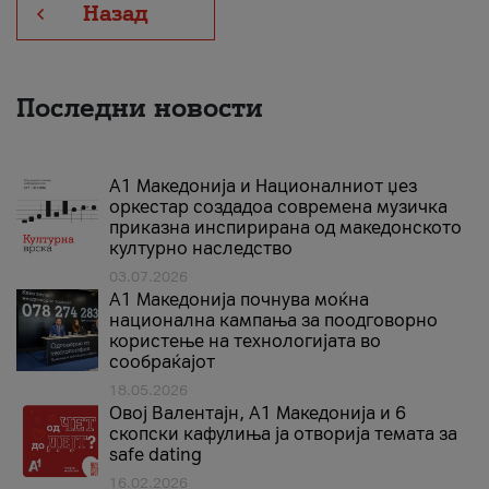
Назад
Последни новости
А1 Македонија и Националниот џез
оркестар создадоа современа музичка
приказна инспирирана од македонското
културно наследство
03.07.2026
A1 Македонија почнува моќна
национална кампања за поодговорно
користење на технологијата во
сообраќајот
18.05.2026
Овој Валентајн, A1 Македонија и 6
скопски кафулиња ја отворија темата за
safe dating
16.02.2026