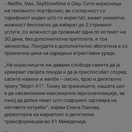
– Netflix, Max, SkyShowtime и Gley. Сите корисници
на тековното портфолио, во согласност со
тарифниот модел што го користат, имаат уникатна
можност бесплатно да изберат до 2 стриминг
услуги, со можност да променат една по истекот на
30 дена, без дополнителна претплата, и тоа
засекогаш. Понудата е дополнително збогатена и со
празнична цена на одредени атрактивни уреди.
„На корисниците им даваме слобода самите да ја
креираат својата понуда и да ја приспособат според
своите навики и желби — лесно, брзо и дигитално
преку “Мојот А1”. Токму за празниците, нашата цел
е да овозможиме максимална персонализација, за
секој да добие пакет што совршено одговара на
неговите потреби“, изјави Елена Панова,
директорка на маркетинг и дигитална
трансформација во А1 Македонија.