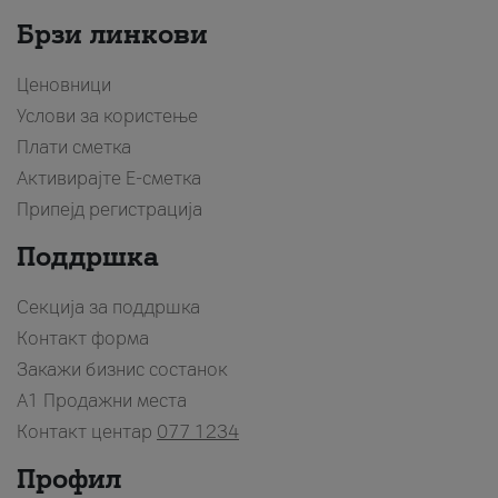
Брзи линкови
Ценовници
Услови за користење
Плати сметка
Активирајте Е-сметка
Припејд регистрација
Поддршка
Секција за поддршка
Контакт форма
Закажи бизнис состанок
A1 Продажни места
Контакт центар
077 1234
Профил