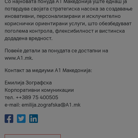
Со најновата понуда А1 Македонија уште еднаш ја
потврдува својата стратегиска насока за создавање
иновативни, персонализирани и исклучително
кориснички ориентирани услуги, што обезбедуваат
поголема контрола, флексибилност и вистинска
додадена вредност.
Повеќе детали за понудата се достапни на
www.А1.mk.
Контакт за медиуми А1 Македонија:
Емилија Зографска
Корпоративни комуникации
тел. ++389 75 400505
e-mail: emilija.zografska@A1.mk