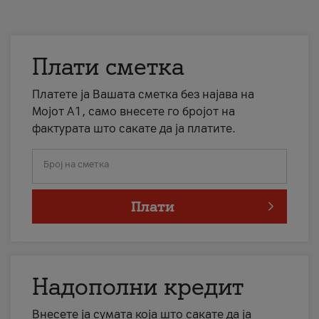
Плати сметка
Платете ја Вашата сметка без најава на
Мојот А1, само внесете го бројот на
фактурата што сакате да ја платите.
Број на сметка
Плати
Надополни кредит
Внесете ја сумата која што сакате да ја