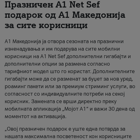
Празничен A1 Net Sеf
За нас
подарок од А1 Македонија
за сите корисници
#ПодобарОнлајн
А1 Македонија ја отвора сезоната на празнични
изненадувања и им подарува на сите мобилни
корисници на A1 Net Sef дополнителни гигабајти и
дополнителни опции за размена согласно
тарифниот модел што го користат. Дополнителните
гигабајти може да се разменат за буџет за нов уред,
роаминг пакети или за премиум стриминг услуги, во
согласност со индивидуалните потреби на секој
корисник. Замената се врши директно преку
мобилната апликација „Мојот А1“ и важи 30 дена од
моментот на активација.
„Овој празничен подарок е уште една потврда за
нашата максимална посветеност кон корисниците