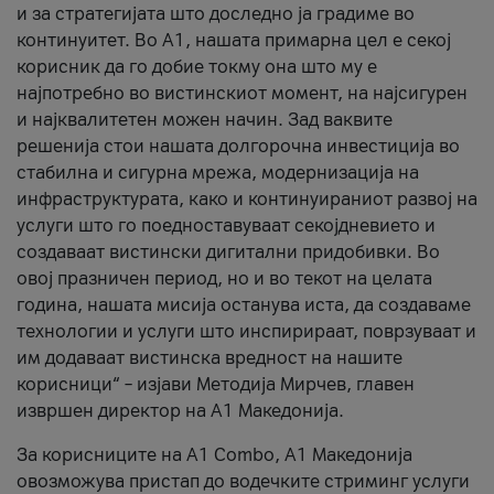
и за стратегијата што доследно ја градиме во
континуитет. Во А1, нашата примарна цел е секој
корисник да го добие токму она што му е
најпотребно во вистинскиот момент, на најсигурен
и најквалитетен можен начин. Зад ваквите
решенија стои нашата долгорочна инвестиција во
стабилна и сигурна мрежа, модернизација на
инфраструктурата, како и континуираниот развој на
услуги што го поедноставуваат секојдневието и
создаваат вистински дигитални придобивки. Во
овој празничен период, но и во текот на целата
година, нашата мисија останува иста, да создаваме
технологии и услуги што инспирираат, поврзуваат и
им додаваат вистинска вредност на нашите
корисници“ – изјави Методија Мирчев, главен
извршен директор на А1 Македонија.
За корисниците на A1 Combo, А1 Македонија
овозможува пристап до водечките стриминг услуги