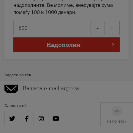
надополните. Ве молиме, внесувајте сума
помеѓу 100 и 1000 денари.
-
+
Надополни
Бидете во тек
Следете нè
На почеток