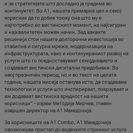
и за стратегијата што доследно ја градиме во
континуитет. Во А1, нашата примарна цел е секој
корисник да го добие токму она што му е
најпотребно во вистинскиот момент, на најсигурен
и најквалитетен можен начин. Зад ваквите
решенија стои нашата долгорочна инвестиција во
стабилна и сигурна мрежа, модернизација на
инфраструктурата, како и континуираниот развој на
услуги што го поедноставуваат секојдневието и
создаваат вистински дигитални придобивки. Во
овој празничен период, но и во текот на целата
година, нашата мисија останува иста, да создаваме
технологии и услуги што инспирираат, поврзуваат и
им додаваат вистинска вредност на нашите
корисници“ – изјави Методија Мирчев, главен
извршен директор на А1 Македонија.
За корисниците на A1 Combo, А1 Македонија
овозможува пристап до водечките стриминг услуги