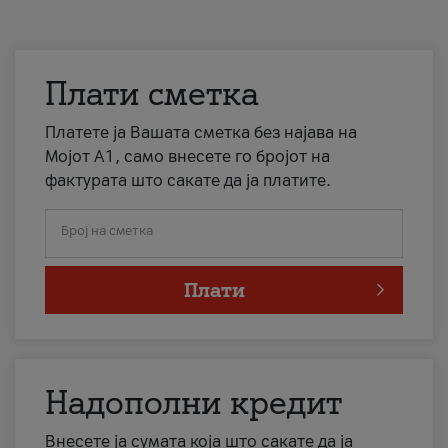
Плати сметка
Платете ја Вашата сметка без најава на
Мојот А1, само внесете го бројот на
фактурата што сакате да ја платите.
Број на сметка
Плати
Надополни кредит
Внесете ја сумата која што сакате да ја