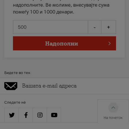
надополните. Ве молиме, внесувајте сума
помеѓу 100 и 1000 денари.
-
+
Надополни
Бидете во тек
Следете нè
На почеток