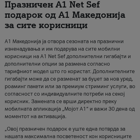
Празничен A1 Net Sеf
За нас
подарок од А1 Македонија
за сите корисници
#ПодобарОнлајн
А1 Македонија ја отвора сезоната на празнични
изненадувања и им подарува на сите мобилни
корисници на A1 Net Sef дополнителни гигабајти и
дополнителни опции за размена согласно
тарифниот модел што го користат. Дополнителните
гигабајти може да се разменат за буџет за нов уред,
роаминг пакети или за премиум стриминг услуги, во
согласност со индивидуалните потреби на секој
корисник. Замената се врши директно преку
мобилната апликација „Мојот А1“ и важи 30 дена од
моментот на активација.
„Овој празничен подарок е уште една потврда за
нашата максимална посветеност кон корисниците