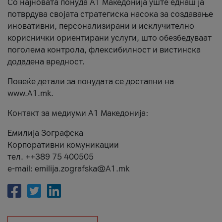
Со најновата понуда А1 Македонија уште еднаш ја
потврдува својата стратегиска насока за создавање
иновативни, персонализирани и исклучително
кориснички ориентирани услуги, што обезбедуваат
поголема контрола, флексибилност и вистинска
додадена вредност.
Повеќе детали за понудата се достапни на
www.А1.mk.
Контакт за медиуми А1 Македонија:
Емилија Зографска
Корпоративни комуникации
тел. ++389 75 400505
e-mail: emilija.zografska@A1.mk