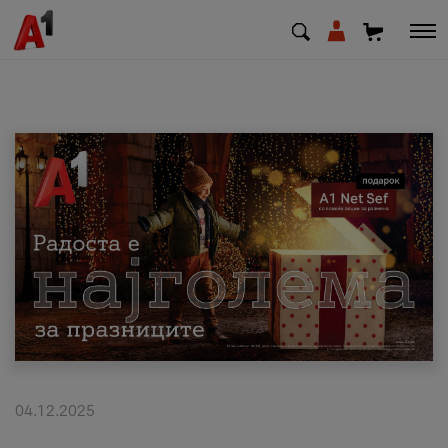
МК
EN
SQ
Приватни
Деловни
Поддршка
Надополни кредит
04.12.2025
Плати сметка