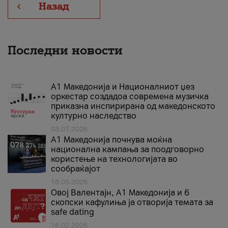
Назад
Последни новости
А1 Македонија и Националниот џез
оркестар создадоа современа музичка
приказна инспирирана од македонското
културно наследство
03.07.2026
A1 Македонија почнува моќна
национална кампања за поодговорно
користење на технологијата во
сообраќајот
18.05.2026
Овој Валентајн, A1 Македонија и 6
скопски кафулиња ја отворија темата за
safe dating
16.02.2026