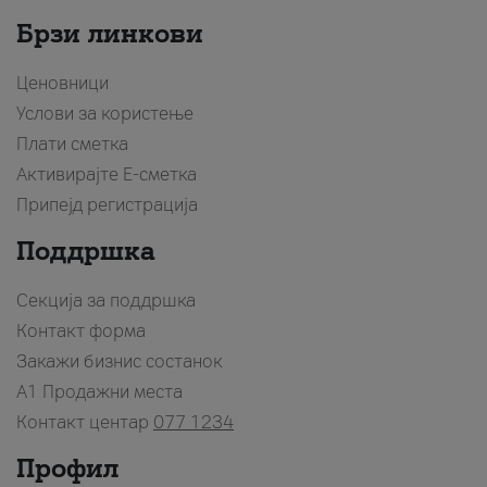
Брзи линкови
Ценовници
Услови за користење
Плати сметка
Активирајте Е-сметка
Припејд регистрација
Поддршка
Секција за поддршка
Контакт форма
Закажи бизнис состанок
A1 Продажни места
Контакт центар
077 1234
Профил