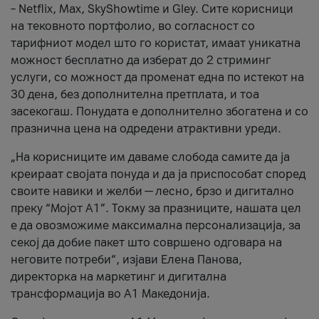
– Netflix, Max, SkyShowtime и Gley. Сите корисници
на тековното портфолио, во согласност со
тарифниот модел што го користат, имаат уникатна
можност бесплатно да изберат до 2 стриминг
услуги, со можност да променат една по истекот на
30 дена, без дополнителна претплата, и тоа
засекогаш. Понудата е дополнително збогатена и со
празнична цена на одредени атрактивни уреди.
„На корисниците им даваме слобода самите да ја
креираат својата понуда и да ја приспособат според
своите навики и желби — лесно, брзо и дигитално
преку “Мојот А1”. Токму за празниците, нашата цел
е да овозможиме максимална персонализација, за
секој да добие пакет што совршено одговара на
неговите потреби“, изјави Елена Панова,
директорка на маркетинг и дигитална
трансформација во А1 Македонија.