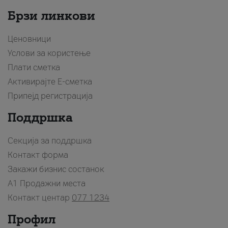
Брзи линкови
Ценовници
Услови за користење
Плати сметка
Активирајте Е-сметка
Припејд регистрација
Поддршка
Секција за поддршка
Контакт форма
Закажи бизнис состанок
A1 Продажни места
Контакт центар
077 1234
Профил