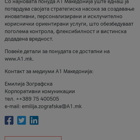
Со најновата понуда А1 Македонија уште еднаш ја
потврдува својата стратегиска насока за создавање
иновативни, персонализирани и исклучително
кориснички ориентирани услуги, што обезбедуваат
поголема контрола, флексибилност и вистинска
додадена вредност.
Повеќе детали за понудата се достапни на
www.А1.mk.
Контакт за медиуми А1 Македонија:
Емилија Зографска
Корпоративни комуникации
тел. ++389 75 400505
e-mail: emilija.zografska@A1.mk