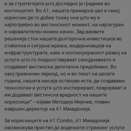
и за стратегијата што доследно ја градиме во
континуитет. Во А1, нашата примарна цел е секој
корисник да го добие токму она што му е
најпотребно во вистинскиот момент, на најсигурен
и најквалитетен можен начин. Зад ваквите
решенија стои нашата долгорочна инвестиција во
стабилна и сигурна мрежа, модернизација на
инфраструктурата, како и континуираниот развој на
услуги што го поедноставуваат секојдневието и
создаваат вистински дигитални придобивки. Во
овој празничен период, но и во текот на целата
година, нашата мисија останува иста, да создаваме
технологии и услуги што инспирираат, поврзуваат и
им додаваат вистинска вредност на нашите
корисници“ – изјави Методија Мирчев, главен
извршен директор на А1 Македонија.
За корисниците на A1 Combo, А1 Македонија
овозможува пристап до водечките стриминг услуги