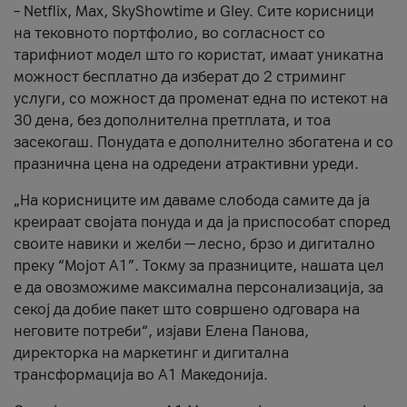
– Netflix, Max, SkyShowtime и Gley. Сите корисници
на тековното портфолио, во согласност со
тарифниот модел што го користат, имаат уникатна
можност бесплатно да изберат до 2 стриминг
услуги, со можност да променат една по истекот на
30 дена, без дополнителна претплата, и тоа
засекогаш. Понудата е дополнително збогатена и со
празнична цена на одредени атрактивни уреди.
„На корисниците им даваме слобода самите да ја
креираат својата понуда и да ја приспособат според
своите навики и желби — лесно, брзо и дигитално
преку “Мојот А1”. Токму за празниците, нашата цел
е да овозможиме максимална персонализација, за
секој да добие пакет што совршено одговара на
неговите потреби“, изјави Елена Панова,
директорка на маркетинг и дигитална
трансформација во А1 Македонија.