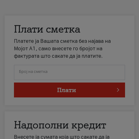
Плати сметка
Платете ја Вашата сметка без најава на
Мојот А1, само внесете го бројот на
фактурата што сакате да ја платите.
Број на сметка
Плати
Надополни кредит
Внесете ја сумата која што сакате да ја