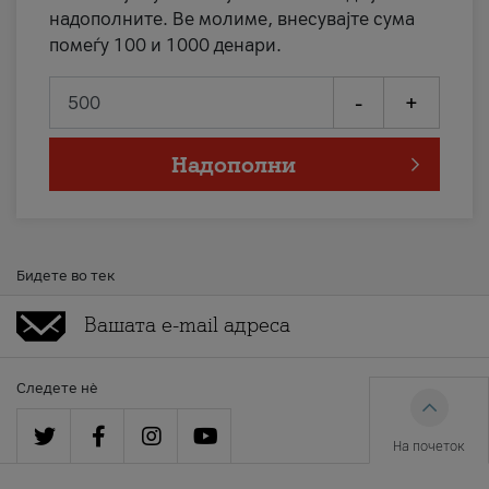
надополните. Ве молиме, внесувајте сума
помеѓу 100 и 1000 денари.
-
+
Надополни
Бидете во тек
Следете нè
На почеток