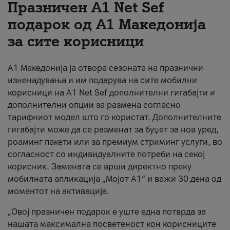
Празничен A1 Net Sеf
За нас
подарок од А1 Македонија
за сите корисници
#ПодобарОнлајн
А1 Македонија ја отвора сезоната на празнични
изненадувања и им подарува на сите мобилни
корисници на A1 Net Sef дополнителни гигабајти и
дополнителни опции за размена согласно
тарифниот модел што го користат. Дополнителните
гигабајти може да се разменат за буџет за нов уред,
роаминг пакети или за премиум стриминг услуги, во
согласност со индивидуалните потреби на секој
корисник. Замената се врши директно преку
мобилната апликација „Мојот А1“ и важи 30 дена од
моментот на активација.
„Овој празничен подарок е уште една потврда за
нашата максимална посветеност кон корисниците