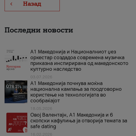
Назад
Последни новости
А1 Македонија и Националниот џез
оркестар создадоа современа музичка
приказна инспирирана од македонското
културно наследство
03.07.2026
A1 Македонија почнува моќна
национална кампања за поодговорно
користење на технологијата во
сообраќајот
18.05.2026
Овој Валентајн, A1 Македонија и 6
скопски кафулиња ја отворија темата за
safe dating
16.02.2026