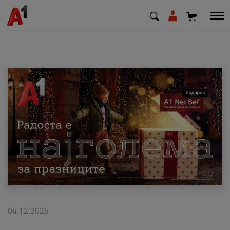
МК
EN
SQ
Приватни
Деловни
Поддршка
Надополни кредит
04.12.2025
Плати сметка