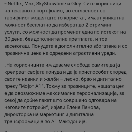
– Netflix, Max, SkyShowtime и Gley. Сите корисници
на тековното портфолио, во согласност со
тарифниот модел што го користат, имаат уникатна
можност бесплатно да изберат до 2 стриминг
услуги, со можност да променат една по истекот на
30 дена, без дополнителна претплата, и тоа
засекогаш. Понудата е дополнително збогатена и со
празнична цена на одредени атрактивни уреди.
„На корисниците им даваме слобода самите да ја
креираат својата понуда и да ја приспособат според
своите навики и желби — лесно, брзо и дигитално
преку “Мојот А1”. Токму за празниците, нашата цел
е да овозможиме максимална персонализација, за
секој да добие пакет што совршено одговара на
неговите потреби“, изјави Елена Панова,
директорка на маркетинг и дигитална
трансформација во А1 Македонија.