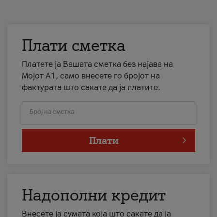
Плати сметка
Платете ја Вашата сметка без најава на
Мојот А1, само внесете го бројот на
фактурата што сакате да ја платите.
Број на сметка
Плати
Надополни кредит
Внесете ја сумата која што сакате да ја