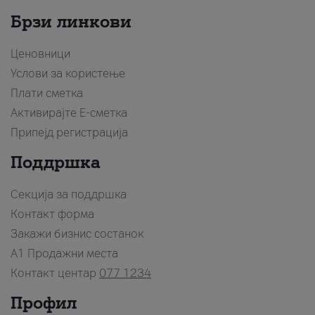
Брзи линкови
Ценовници
Услови за користење
Плати сметка
Активирајте Е-сметка
Припејд регистрација
Поддршка
Секција за поддршка
Контакт форма
Закажи бизнис состанок
A1 Продажни места
Контакт центар
077 1234
Профил