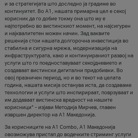
и за стратегијата што доследно ја градиме во
континуитет. Во А1, нашата примарна цел е секој
корисник да го добие токму она што му е
најпотребно во вистинскиот момент, на најсигурен
и најквалитетен можен начин. Зад ваквите
решенија стои нашата долгорочна инвестиција во
стабилна и сигурна мрежа, модернизација на
инфраструктурата, како и континуираниот развој на
услуги што го поедноставуваат секојдневието и
создаваат вистински дигитални придобивки. Во
овој празничен период, но и во текот на целата
година, нашата мисија останува иста, да создаваме
технологии и услуги што инспирираат, поврзуваат и
им додаваат вистинска вредност на нашите
корисници“ – изјави Методија Мирчев, главен
извршен директор на А1 Македонија.
За корисниците на A1 Combo, А1 Македонија
овозможува пристап до водечките стриминг услуги