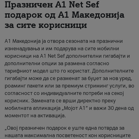
Празничен A1 Net Sеf
За нас
подарок од А1 Македонија
за сите корисници
#ПодобарОнлајн
А1 Македонија ја отвора сезоната на празнични
изненадувања и им подарува на сите мобилни
корисници на A1 Net Sef дополнителни гигабајти и
дополнителни опции за размена согласно
тарифниот модел што го користат. Дополнителните
гигабајти може да се разменат за буџет за нов уред,
роаминг пакети или за премиум стриминг услуги, во
согласност со индивидуалните потреби на секој
корисник. Замената се врши директно преку
мобилната апликација „Мојот А1“ и важи 30 дена од
моментот на активација.
„Овој празничен подарок е уште една потврда за
нашата максимална посветеност кон корисниците