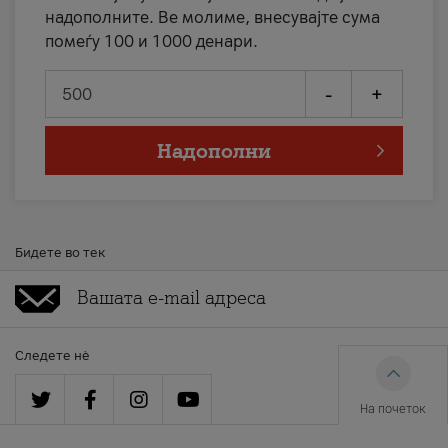
надополните. Ве молиме, внесувајте сума
помеѓу 100 и 1000 денари.
-
+
Надополни
Бидете во тек
Следете нè
На почеток