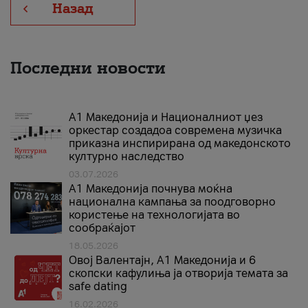
Назад
Последни новости
А1 Македонија и Националниот џез
оркестар создадоа современа музичка
приказна инспирирана од македонското
културно наследство
03.07.2026
A1 Македонија почнува моќна
национална кампања за поодговорно
користење на технологијата во
сообраќајот
18.05.2026
Овој Валентајн, A1 Македонија и 6
скопски кафулиња ја отворија темата за
safe dating
16.02.2026