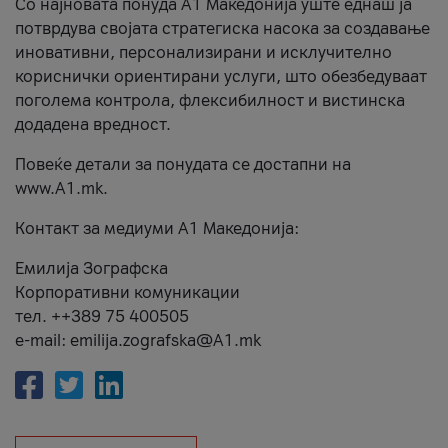
Со најновата понуда А1 Македонија уште еднаш ја
потврдува својата стратегиска насока за создавање
иновативни, персонализирани и исклучително
кориснички ориентирани услуги, што обезбедуваат
поголема контрола, флексибилност и вистинска
додадена вредност.
Повеќе детали за понудата се достапни на
www.А1.mk.
Контакт за медиуми А1 Македонија:
Емилија Зографска
Корпоративни комуникации
тел. ++389 75 400505
e-mail: emilija.zografska@A1.mk