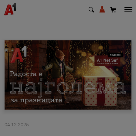
МК
EN
SQ
Приватни
Деловни
Поддршка
Надополни кредит
04.12.2025
Плати сметка