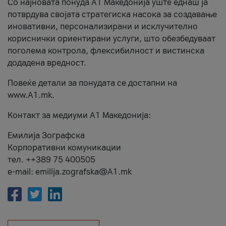
Со најновата понуда А1 Македонија уште еднаш ја
потврдува својата стратегиска насока за создавање
иновативни, персонализирани и исклучително
кориснички ориентирани услуги, што обезбедуваат
поголема контрола, флексибилност и вистинска
додадена вредност.
Повеќе детали за понудата се достапни на
www.А1.mk.
Контакт за медиуми А1 Македонија:
Емилија Зографска
Корпоративни комуникации
тел. ++389 75 400505
e-mail: emilija.zografska@A1.mk