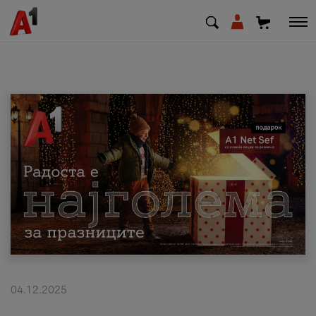
МК
EN
SQ
Приватни
Деловни
Поддршка
Надополни кредит
04.12.2025
Плати сметка