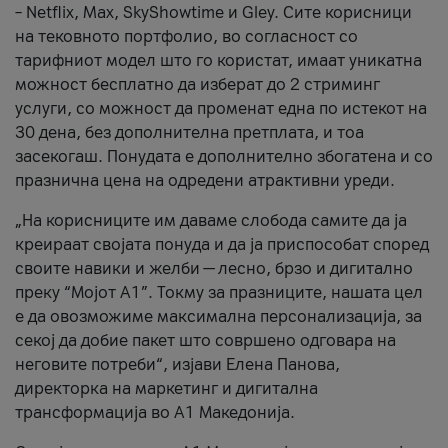
– Netflix, Max, SkyShowtime и Gley. Сите корисници
на тековното портфолио, во согласност со
тарифниот модел што го користат, имаат уникатна
можност бесплатно да изберат до 2 стриминг
услуги, со можност да променат една по истекот на
30 дена, без дополнителна претплата, и тоа
засекогаш. Понудата е дополнително збогатена и со
празнична цена на одредени атрактивни уреди.
„На корисниците им даваме слобода самите да ја
креираат својата понуда и да ја приспособат според
своите навики и желби — лесно, брзо и дигитално
преку “Мојот А1”. Токму за празниците, нашата цел
е да овозможиме максимална персонализација, за
секој да добие пакет што совршено одговара на
неговите потреби“, изјави Елена Панова,
директорка на маркетинг и дигитална
трансформација во А1 Македонија.