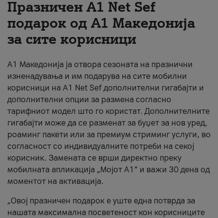
Празничен A1 Net Sеf
За нас
подарок од А1 Македонија
за сите корисници
#ПодобарОнлајн
А1 Македонија ја отвора сезоната на празнични
изненадувања и им подарува на сите мобилни
корисници на A1 Net Sef дополнителни гигабајти и
дополнителни опции за размена согласно
тарифниот модел што го користат. Дополнителните
гигабајти може да се разменат за буџет за нов уред,
роаминг пакети или за премиум стриминг услуги, во
согласност со индивидуалните потреби на секој
корисник. Замената се врши директно преку
мобилната апликација „Мојот А1“ и важи 30 дена од
моментот на активација.
„Овој празничен подарок е уште една потврда за
нашата максимална посветеност кон корисниците