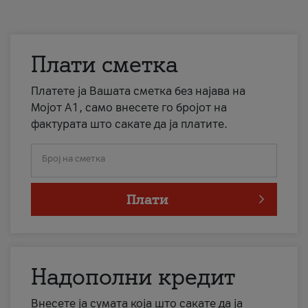
Плати сметка
Платете ја Вашата сметка без најава на
Мојот А1, само внесете го бројот на
фактурата што сакате да ја платите.
Број на сметка
Плати
Надополни кредит
Внесете ја сумата која што сакате да ја