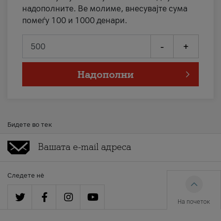
надополните. Ве молиме, внесувајте сума
помеѓу 100 и 1000 денари.
-
+
Надополни
Бидете во тек
Следете нè
На почеток