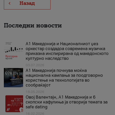
Назад
Последни новости
А1 Македонија и Националниот џез
оркестар создадоа современа музичка
приказна инспирирана од македонското
културно наследство
03.07.2026
A1 Македонија почнува моќна
национална кампања за поодговорно
користење на технологијата во
сообраќајот
18.05.2026
Овој Валентајн, A1 Македонија и 6
скопски кафулиња ја отворија темата за
safe dating
16.02.2026