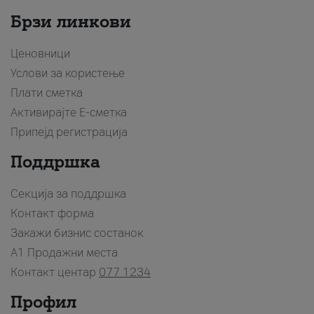
Брзи линкови
Ценовници
Услови за користење
Плати сметка
Активирајте Е-сметка
Припејд регистрација
Поддршка
Секција за поддршка
Контакт форма
Закажи бизнис состанок
A1 Продажни места
Контакт центар
077 1234
Профил