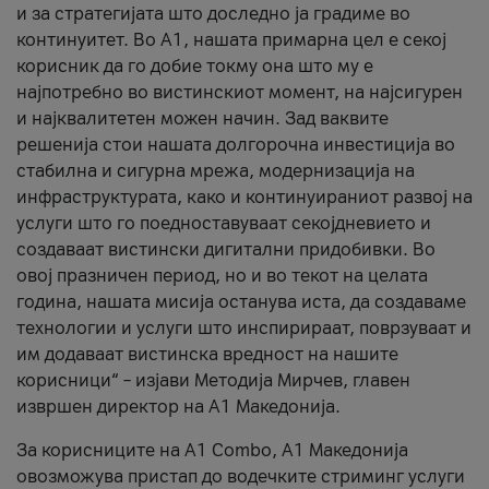
и за стратегијата што доследно ја градиме во
континуитет. Во А1, нашата примарна цел е секој
корисник да го добие токму она што му е
најпотребно во вистинскиот момент, на најсигурен
и најквалитетен можен начин. Зад ваквите
решенија стои нашата долгорочна инвестиција во
стабилна и сигурна мрежа, модернизација на
инфраструктурата, како и континуираниот развој на
услуги што го поедноставуваат секојдневието и
создаваат вистински дигитални придобивки. Во
овој празничен период, но и во текот на целата
година, нашата мисија останува иста, да создаваме
технологии и услуги што инспирираат, поврзуваат и
им додаваат вистинска вредност на нашите
корисници“ – изјави Методија Мирчев, главен
извршен директор на А1 Македонија.
За корисниците на A1 Combo, А1 Македонија
овозможува пристап до водечките стриминг услуги