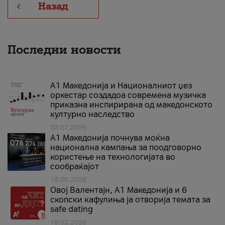
Назад
Последни новости
А1 Македонија и Националниот џез
оркестар создадоа современа музичка
приказна инспирирана од македонското
културно наследство
03.07.2026
A1 Македонија почнува моќна
национална кампања за поодговорно
користење на технологијата во
сообраќајот
18.05.2026
Овој Валентајн, A1 Македонија и 6
скопски кафулиња ја отворија темата за
safe dating
16.02.2026