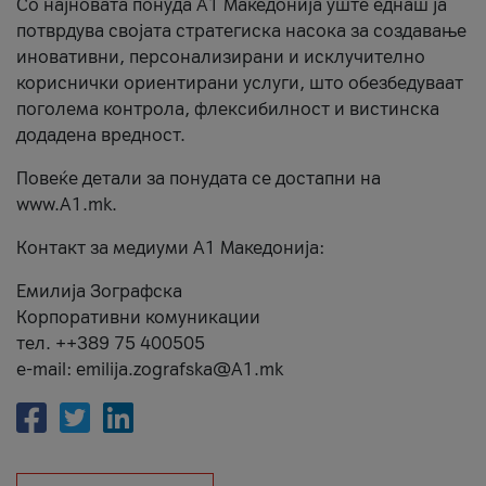
Со најновата понуда А1 Македонија уште еднаш ја
потврдува својата стратегиска насока за создавање
иновативни, персонализирани и исклучително
кориснички ориентирани услуги, што обезбедуваат
поголема контрола, флексибилност и вистинска
додадена вредност.
Повеќе детали за понудата се достапни на
www.А1.mk.
Контакт за медиуми А1 Македонија:
Емилија Зографска
Корпоративни комуникации
тел. ++389 75 400505
e-mail: emilija.zografska@A1.mk