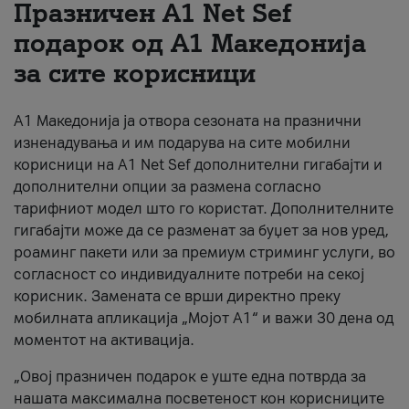
Празничен A1 Net Sеf
За нас
подарок од А1 Македонија
за сите корисници
#ПодобарОнлајн
А1 Македонија ја отвора сезоната на празнични
изненадувања и им подарува на сите мобилни
корисници на A1 Net Sef дополнителни гигабајти и
дополнителни опции за размена согласно
тарифниот модел што го користат. Дополнителните
гигабајти може да се разменат за буџет за нов уред,
роаминг пакети или за премиум стриминг услуги, во
согласност со индивидуалните потреби на секој
корисник. Замената се врши директно преку
мобилната апликација „Мојот А1“ и важи 30 дена од
моментот на активација.
„Овој празничен подарок е уште една потврда за
нашата максимална посветеност кон корисниците