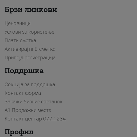
Брзи линкови
Ценовници
Услови за користење
Плати сметка
Активирајте Е-сметка
Припејд регистрација
Поддршка
Секција за поддршка
Контакт форма
Закажи бизнис состанок
A1 Продажни места
Контакт центар
077 1234
Профил