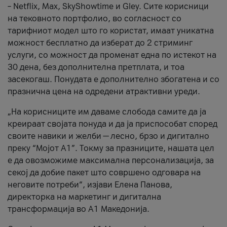
– Netflix, Max, SkyShowtime и Gley. Сите корисници
на тековното портфолио, во согласност со
тарифниот модел што го користат, имаат уникатна
можност бесплатно да изберат до 2 стриминг
услуги, со можност да променат една по истекот на
30 дена, без дополнителна претплата, и тоа
засекогаш. Понудата е дополнително збогатена и со
празнична цена на одредени атрактивни уреди.
„На корисниците им даваме слобода самите да ја
креираат својата понуда и да ја приспособат според
своите навики и желби — лесно, брзо и дигитално
преку “Мојот А1”. Токму за празниците, нашата цел
е да овозможиме максимална персонализација, за
секој да добие пакет што совршено одговара на
неговите потреби“, изјави Елена Панова,
директорка на маркетинг и дигитална
трансформација во А1 Македонија.