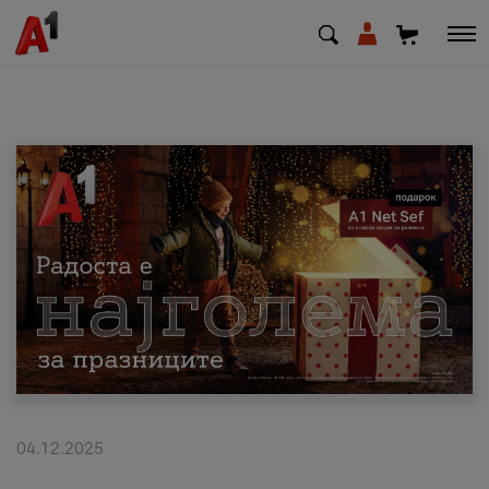
МК
EN
SQ
Приватни
Деловни
Поддршка
Надополни кредит
04.12.2025
Плати сметка