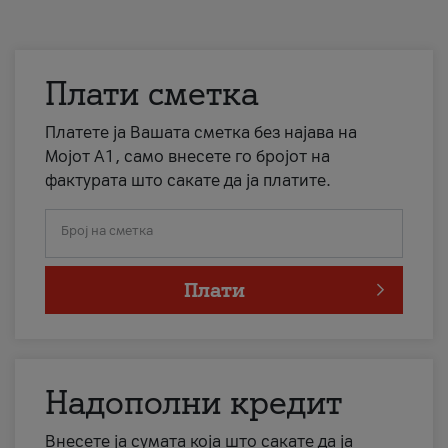
Плати сметка
Платете ја Вашата сметка без најава на
Мојот А1, само внесете го бројот на
фактурата што сакате да ја платите.
Број на сметка
Плати
Надополни кредит
Внесете ја сумата која што сакате да ја