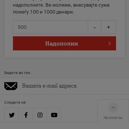
надополните. Ве молиме, внесувајте сума
помеѓу 100 и 1000 денари.
-
+
Надополни
Бидете во тек
Следете нè
На почеток