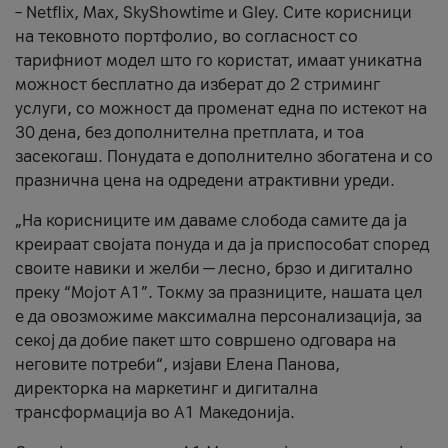
– Netflix, Max, SkyShowtime и Gley. Сите корисници
на тековното портфолио, во согласност со
тарифниот модел што го користат, имаат уникатна
можност бесплатно да изберат до 2 стриминг
услуги, со можност да променат една по истекот на
30 дена, без дополнителна претплата, и тоа
засекогаш. Понудата е дополнително збогатена и со
празнична цена на одредени атрактивни уреди.
„На корисниците им даваме слобода самите да ја
креираат својата понуда и да ја приспособат според
своите навики и желби — лесно, брзо и дигитално
преку “Мојот А1”. Токму за празниците, нашата цел
е да овозможиме максимална персонализација, за
секој да добие пакет што совршено одговара на
неговите потреби“, изјави Елена Панова,
директорка на маркетинг и дигитална
трансформација во А1 Македонија.