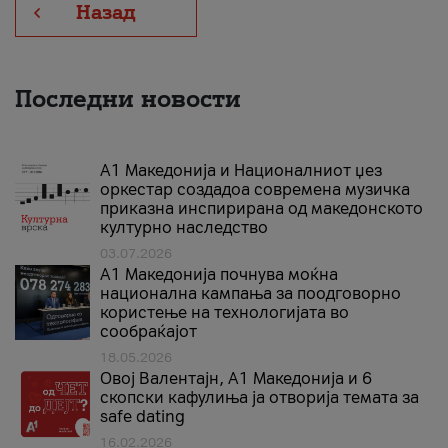
Назад
Последни новости
А1 Македонија и Националниот џез
оркестар создадоа современа музичка
приказна инспирирана од македонското
културно наследство
03.07.2026
A1 Македонија почнува моќна
национална кампања за поодговорно
користење на технологијата во
сообраќајот
18.05.2026
Овој Валентајн, A1 Македонија и 6
скопски кафулиња ја отворија темата за
safe dating
16.02.2026