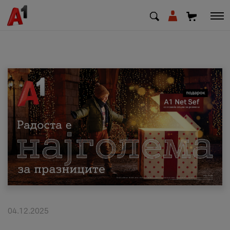
МК
EN
SQ
Приватни
Деловни
Поддршка
Надополни кредит
04.12.2025
Плати сметка