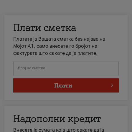
Плати сметка
Платете ја Вашата сметка без најава на
Мојот А1, само внесете го бројот на
фактурата што сакате да ја платите.
Број на сметка
Плати
Надополни кредит
Внесете ја сумата која што сакате да ја