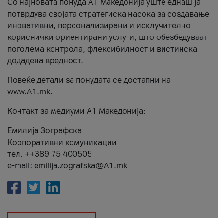
Со најновата понуда А1 Македонија уште еднаш ја
потврдува својата стратегиска насока за создавање
иновативни, персонализирани и исклучително
кориснички ориентирани услуги, што обезбедуваат
поголема контрола, флексибилност и вистинска
додадена вредност.
Повеќе детали за понудата се достапни на
www.А1.mk.
Контакт за медиуми А1 Македонија:
Емилија Зографска
Корпоративни комуникации
тел. ++389 75 400505
e-mail: emilija.zografska@A1.mk