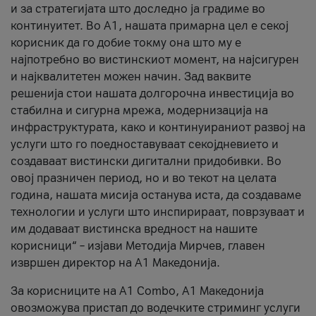
и за стратегијата што доследно ја градиме во
континуитет. Во А1, нашата примарна цел е секој
корисник да го добие токму она што му е
најпотребно во вистинскиот момент, на најсигурен
и најквалитетен можен начин. Зад ваквите
решенија стои нашата долгорочна инвестиција во
стабилна и сигурна мрежа, модернизација на
инфраструктурата, како и континуираниот развој на
услуги што го поедноставуваат секојдневието и
создаваат вистински дигитални придобивки. Во
овој празничен период, но и во текот на целата
година, нашата мисија останува иста, да создаваме
технологии и услуги што инспирираат, поврзуваат и
им додаваат вистинска вредност на нашите
корисници“ – изјави Методија Мирчев, главен
извршен директор на А1 Македонија.
За корисниците на A1 Combo, А1 Македонија
овозможува пристап до водечките стриминг услуги