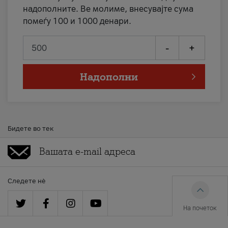
надополните. Ве молиме, внесувајте сума
помеѓу 100 и 1000 денари.
-
+
Надополни
Бидете во тек
Следете нè
На почеток