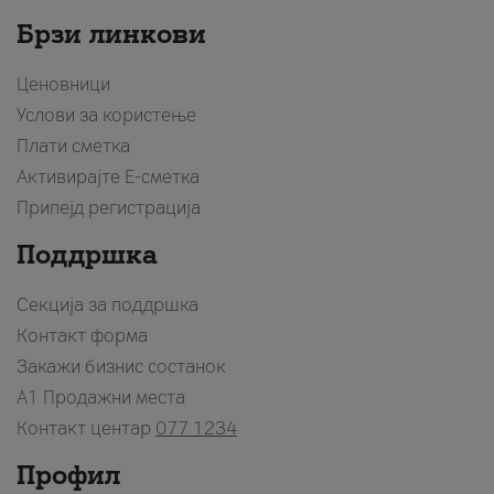
Брзи линкови
Ценовници
Услови за користење
Плати сметка
Активирајте Е-сметка
Припејд регистрација
Поддршка
Секција за поддршка
Контакт форма
Закажи бизнис состанок
A1 Продажни места
Контакт центар
077 1234
Профил