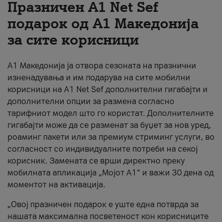
Празничен A1 Net Sеf
За нас
подарок од А1 Македонија
за сите корисници
#ПодобарОнлајн
А1 Македонија ја отвора сезоната на празнични
изненадувања и им подарува на сите мобилни
корисници на A1 Net Sef дополнителни гигабајти и
дополнителни опции за размена согласно
тарифниот модел што го користат. Дополнителните
гигабајти може да се разменат за буџет за нов уред,
роаминг пакети или за премиум стриминг услуги, во
согласност со индивидуалните потреби на секој
корисник. Замената се врши директно преку
мобилната апликација „Мојот А1“ и важи 30 дена од
моментот на активација.
„Овој празничен подарок е уште една потврда за
нашата максимална посветеност кон корисниците