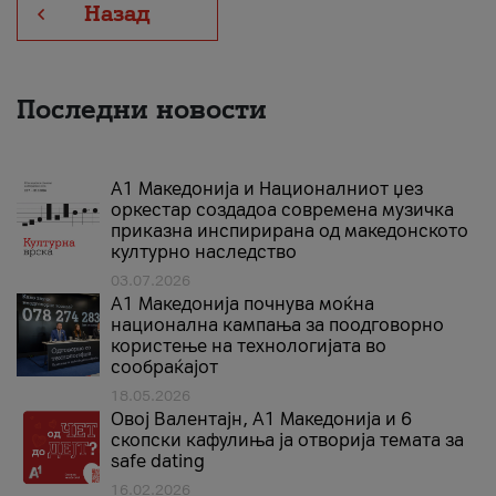
Назад
Последни новости
А1 Македонија и Националниот џез
оркестар создадоа современа музичка
приказна инспирирана од македонското
културно наследство
03.07.2026
A1 Македонија почнува моќна
национална кампања за поодговорно
користење на технологијата во
сообраќајот
18.05.2026
Овој Валентајн, A1 Македонија и 6
скопски кафулиња ја отворија темата за
safe dating
16.02.2026