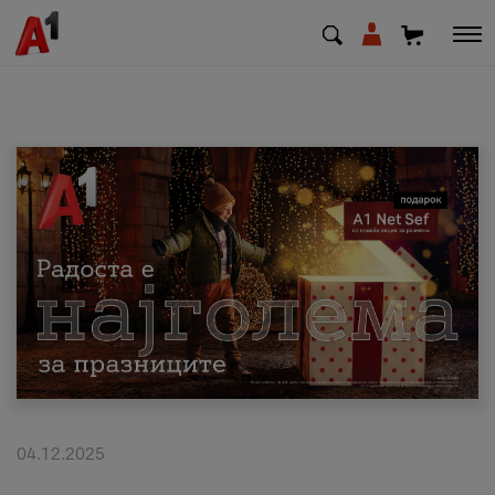
МК
EN
SQ
Приватни
Деловни
Поддршка
Надополни кредит
04.12.2025
Плати сметка