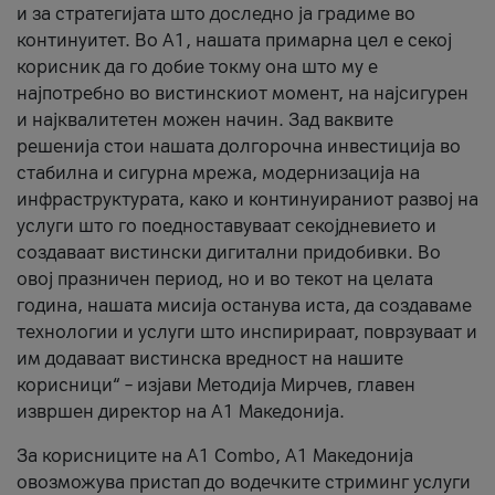
и за стратегијата што доследно ја градиме во
континуитет. Во А1, нашата примарна цел е секој
корисник да го добие токму она што му е
најпотребно во вистинскиот момент, на најсигурен
и најквалитетен можен начин. Зад ваквите
решенија стои нашата долгорочна инвестиција во
стабилна и сигурна мрежа, модернизација на
инфраструктурата, како и континуираниот развој на
услуги што го поедноставуваат секојдневието и
создаваат вистински дигитални придобивки. Во
овој празничен период, но и во текот на целата
година, нашата мисија останува иста, да создаваме
технологии и услуги што инспирираат, поврзуваат и
им додаваат вистинска вредност на нашите
корисници“ – изјави Методија Мирчев, главен
извршен директор на А1 Македонија.
За корисниците на A1 Combo, А1 Македонија
овозможува пристап до водечките стриминг услуги