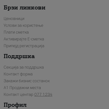
Брзи линкови
Ценовници
Услови за користење
Плати сметка
Активирајте Е-сметка
Припејд регистрација
Поддршка
Секција за поддршка
Контакт форма
Закажи бизнис состанок
A1 Продажни места
Контакт центар
077 1234
Профил