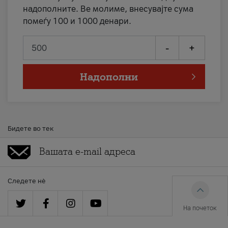
надополните. Ве молиме, внесувајте сума
помеѓу 100 и 1000 денари.
-
+
Надополни
Бидете во тек
Следете нè
На почеток