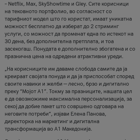
– Netflix, Max, SkyShowtime и Gley. Сите корисници
на тековното портфолио, во согласност со
тарифниот модел што го користат, имаат уникатна
можност бесплатно да изберат до 2 стриминг
услуги, со можност да променат една по истекот на
30 дена, без дополнителна претплата, и тоа
засекогаш. Понудата е дополнително збогатена и со
празнична цена на одредени атрактивни уреди.
„На корисниците им даваме слобода самите да ја
креираат својата понуда и да ја приспособат според
своите навики и желби — лесно, брзо и дигитално
преку “Мојот А1”. Токму за празниците, нашата цел
е да овозможиме максимална персонализација, за
секој да добие пакет што совршено одговара на
неговите потреби“, изјави Елена Панова,
директорка на маркетинг и дигитална
трансформација во А1 Македонија.