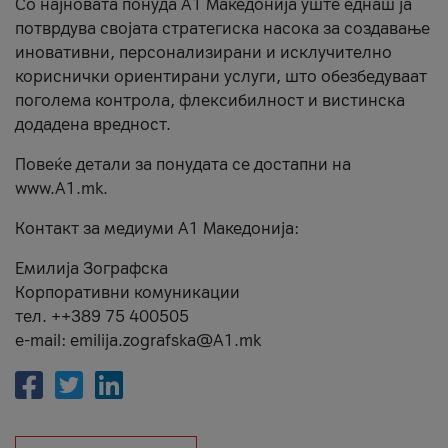
Со најновата понуда А1 Македонија уште еднаш ја
потврдува својата стратегиска насока за создавање
иновативни, персонализирани и исклучително
кориснички ориентирани услуги, што обезбедуваат
поголема контрола, флексибилност и вистинска
додадена вредност.
Повеќе детали за понудата се достапни на
www.А1.mk.
Контакт за медиуми А1 Македонија:
Емилија Зографска
Корпоративни комуникации
тел. ++389 75 400505
e-mail: emilija.zografska@A1.mk