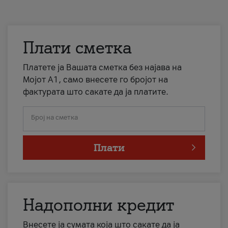
Плати сметка
Платете ја Вашата сметка без најава на
Мојот А1, само внесете го бројот на
фактурата што сакате да ја платите.
Број на сметка
Плати
Надополни кредит
Внесете ја сумата која што сакате да ја