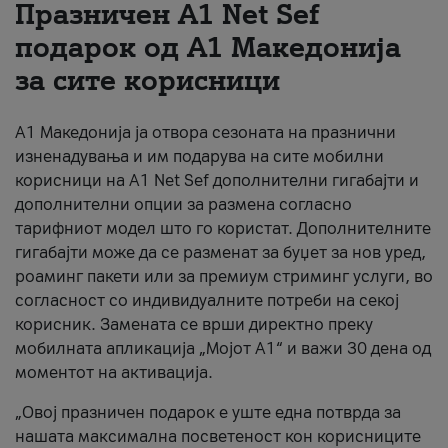
Празничен A1 Net Sеf
За нас
подарок од А1 Македонија
за сите корисници
#ПодобарОнлајн
А1 Македонија ја отвора сезоната на празнични
изненадувања и им подарува на сите мобилни
корисници на A1 Net Sef дополнителни гигабајти и
дополнителни опции за размена согласно
тарифниот модел што го користат. Дополнителните
гигабајти може да се разменат за буџет за нов уред,
роаминг пакети или за премиум стриминг услуги, во
согласност со индивидуалните потреби на секој
корисник. Замената се врши директно преку
мобилната апликација „Мојот А1“ и важи 30 дена од
моментот на активација.
„Овој празничен подарок е уште една потврда за
нашата максимална посветеност кон корисниците