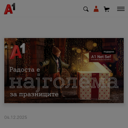
МК
EN
SQ
Приватни
Деловни
Поддршка
Надополни кредит
04.12.2025
Плати сметка