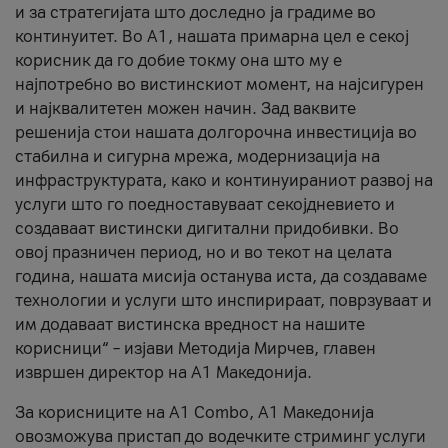
и за стратегијата што доследно ја градиме во
континуитет. Во А1, нашата примарна цел е секој
корисник да го добие токму она што му е
најпотребно во вистинскиот момент, на најсигурен
и најквалитетен можен начин. Зад ваквите
решенија стои нашата долгорочна инвестиција во
стабилна и сигурна мрежа, модернизација на
инфраструктурата, како и континуираниот развој на
услуги што го поедноставуваат секојдневието и
создаваат вистински дигитални придобивки. Во
овој празничен период, но и во текот на целата
година, нашата мисија останува иста, да создаваме
технологии и услуги што инспирираат, поврзуваат и
им додаваат вистинска вредност на нашите
корисници“ – изјави Методија Мирчев, главен
извршен директор на А1 Македонија.
За корисниците на A1 Combo, А1 Македонија
овозможува пристап до водечките стриминг услуги