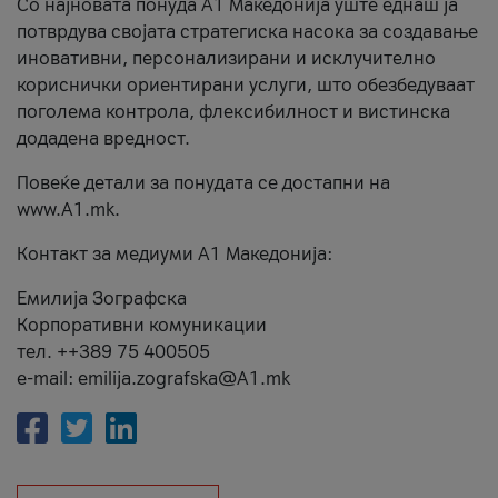
Со најновата понуда А1 Македонија уште еднаш ја
потврдува својата стратегиска насока за создавање
иновативни, персонализирани и исклучително
кориснички ориентирани услуги, што обезбедуваат
поголема контрола, флексибилност и вистинска
додадена вредност.
Повеќе детали за понудата се достапни на
www.А1.mk.
Контакт за медиуми А1 Македонија:
Емилија Зографска
Корпоративни комуникации
тел. ++389 75 400505
e-mail: emilija.zografska@A1.mk