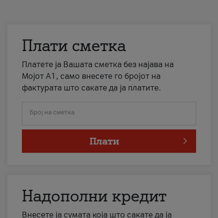
Плати сметка
Платете ја Вашата сметка без најава на
Мојот А1, само внесете го бројот на
фактурата што сакате да ја платите.
Број на сметка
Плати
Надополни кредит
Внесете ја сумата која што сакате да ја