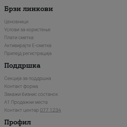
Брзи линкови
Ценовници
Услови за користење
Плати сметка
Активирајте Е-сметка
Припејд регистрација
Поддршка
Секција за поддршка
Контакт форма
Закажи бизнис состанок
A1 Продажни места
Контакт центар
077 1234
Профил