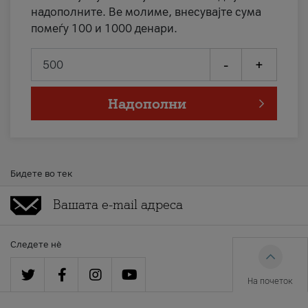
надополните. Ве молиме, внесувајте сума
помеѓу 100 и 1000 денари.
-
+
Надополни
Бидете во тек
Следете нè
На почеток