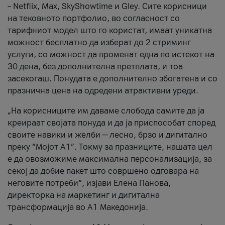
– Netflix, Max, SkyShowtime и Gley. Сите корисници
на тековното портфолио, во согласност со
тарифниот модел што го користат, имаат уникатна
можност бесплатно да изберат до 2 стриминг
услуги, со можност да променат една по истекот на
30 дена, без дополнителна претплата, и тоа
засекогаш. Понудата е дополнително збогатена и со
празнична цена на одредени атрактивни уреди.
„На корисниците им даваме слобода самите да ја
креираат својата понуда и да ја приспособат според
своите навики и желби — лесно, брзо и дигитално
преку “Мојот А1”. Токму за празниците, нашата цел
е да овозможиме максимална персонализација, за
секој да добие пакет што совршено одговара на
неговите потреби“, изјави Елена Панова,
директорка на маркетинг и дигитална
трансформација во А1 Македонија.