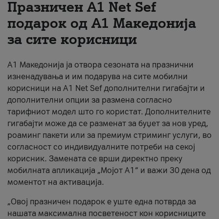
Празничен A1 Net Sеf
За нас
подарок од А1 Македонија
за сите корисници
#ПодобарОнлајн
А1 Македонија ја отвора сезоната на празнични
изненадувања и им подарува на сите мобилни
корисници на A1 Net Sef дополнителни гигабајти и
дополнителни опции за размена согласно
тарифниот модел што го користат. Дополнителните
гигабајти може да се разменат за буџет за нов уред,
роаминг пакети или за премиум стриминг услуги, во
согласност со индивидуалните потреби на секој
корисник. Замената се врши директно преку
мобилната апликација „Мојот А1“ и важи 30 дена од
моментот на активација.
„Овој празничен подарок е уште една потврда за
нашата максимална посветеност кон корисниците