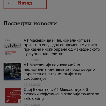
Назад
Последни новости
А1 Македонија и Националниот џез
оркестар создадоа современа музичка
приказна инспирирана од македонското
културно наследство
03.07.2026
A1 Македонија почнува моќна
национална кампања за поодговорно
користење на технологијата во
сообраќајот
18.05.2026
Овој Валентајн, A1 Македонија и 6
скопски кафулиња ја отворија темата за
safe dating
16.02.2026