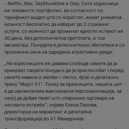
– Netflix, Max, SkyShowtime и Gley. Сите корисници
на тековното портфолио, во согласност со
тарифниот модел што го користат, имаат уникатна
можност бесплатно да изберат до 2 стриминг
услуги, со можност да променат една по истекот на
30 дена, без дополнителна претплата, и тоа
засекогаш. Понудата е дополнително збогатена и со
празнична цена на одредени атрактивни уреди.
„На корисниците им даваме слобода самите да ја
креираат својата понуда и да ја приспособат според
своите навики и желби — лесно, брзо и дигитално
преку “Мојот А1”. Токму за празниците, нашата цел
е да овозможиме максимална персонализација, за
секој да добие пакет што совршено одговара на
неговите потреби“, изјави Елена Панова,
директорка на маркетинг и дигитална
трансформација во А1 Македонија.