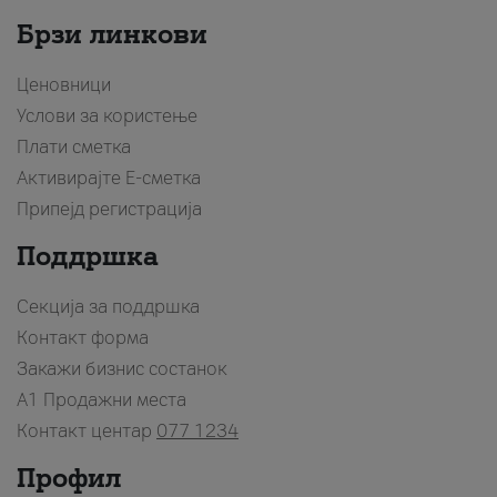
Брзи линкови
Ценовници
Услови за користење
Плати сметка
Активирајте Е-сметка
Припејд регистрација
Поддршка
Секција за поддршка
Контакт форма
Закажи бизнис состанок
A1 Продажни места
Контакт центар
077 1234
Профил