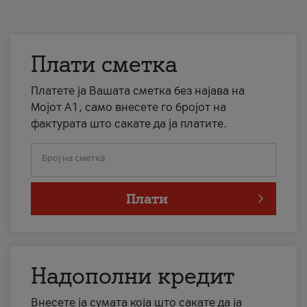
Плати сметка
Платете ја Вашата сметка без најава на
Мојот А1, само внесете го бројот на
фактурата што сакате да ја платите.
Број на сметка
Плати
Надополни кредит
Внесете ја сумата која што сакате да ја