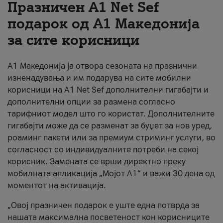
Празничен A1 Net Sеf
За нас
подарок од А1 Македонија
за сите корисници
#ПодобарОнлајн
А1 Македонија ја отвора сезоната на празнични
изненадувања и им подарува на сите мобилни
корисници на A1 Net Sef дополнителни гигабајти и
дополнителни опции за размена согласно
тарифниот модел што го користат. Дополнителните
гигабајти може да се разменат за буџет за нов уред,
роаминг пакети или за премиум стриминг услуги, во
согласност со индивидуалните потреби на секој
корисник. Замената се врши директно преку
мобилната апликација „Мојот А1“ и важи 30 дена од
моментот на активација.
„Овој празничен подарок е уште една потврда за
нашата максимална посветеност кон корисниците