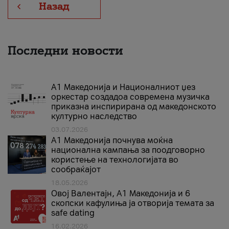
Назад
Последни новости
А1 Македонија и Националниот џез
оркестар создадоа современа музичка
приказна инспирирана од македонското
културно наследство
03.07.2026
A1 Македонија почнува моќна
национална кампања за поодговорно
користење на технологијата во
сообраќајот
18.05.2026
Овој Валентајн, A1 Македонија и 6
скопски кафулиња ја отворија темата за
safe dating
16.02.2026