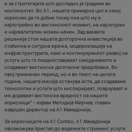
и за стратегијата што доследно ја градиме во
континуитет. Во А1, нашата примарна цел е секој
корисник да го добие токму она што му е
најпотребно во вистинскиот момент, на најсигурен
и најквалитетен можен начин. Зад ваквите
решенија стои нашата долгорочна инвестиција во
стабилна и сигурна мрежа, модернизација на
инфраструктурата, како и континуираниот развој на
услуги што го поедноставуваат секојдневието и
создаваат вистински дигитални придобивки. Во
овој празничен период, но и во текот на целата
година, нашата мисија останува иста, да создаваме
технологии и услуги што инспирираат, поврзуваат и
им додаваат вистинска вредност на нашите
корисници“ – изјави Методија Мирчев, главен
извршен директор на А1 Македонија.
За корисниците на A1 Combo, А1 Македонија
овозможува пристап до водечките стриминг услуги