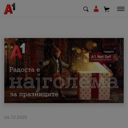
МК
EN
SQ
Приватни
Деловни
Поддршка
Надополни кредит
04.12.2025
Плати сметка