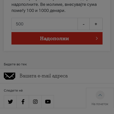
надополните. Ве молиме, внесувајте сума
помеѓу 100 и 1000 денари.
-
+
Надополни
Бидете во тек
Следете нè
На почеток