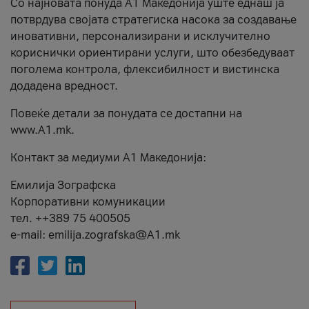
Со најновата понуда А1 Македонија уште еднаш ја
потврдува својата стратегиска насока за создавање
иновативни, персонализирани и исклучително
кориснички ориентирани услуги, што обезбедуваат
поголема контрола, флексибилност и вистинска
додадена вредност.
Повеќе детали за понудата се достапни на
www.А1.mk.
Контакт за медиуми А1 Македонија:
Емилија Зографска
Корпоративни комуникации
тел. ++389 75 400505
e-mail: emilija.zografska@A1.mk