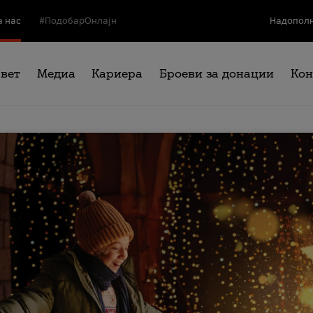
а нас
#ПодобарОнлајн
Надополн
свет
Медиа
Кариера
Броеви за донации
Кон