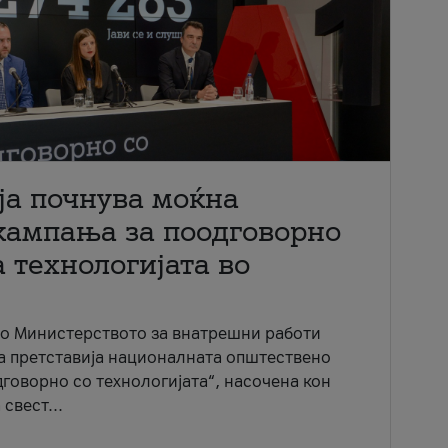
ја почнува моќна
кампања за поодговорно
 технологијата во
со Министерството за внатрешни работи
ја претставија националната општествено
говорно со технологијата“, насочена кон
свест...