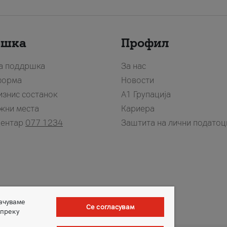
ршка
Профил
за поддршка
За нас
форма
Новости
изнис состанок
А1 Групација
жни места
Кариера
центар
077 1234
Заштита на лични податоц
зачуваме
Се согласувам
 преку