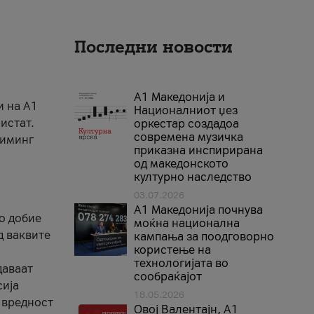
Последни новости
А1 Македонија и
и на A1
Националниот џез
истат.
оркестар создадоа
современа музичка
риминг
приказна инспирирана
од македонското
културно наследство
03.07.2026
A1 Македонија почнува
го добие
моќна национална
д ваквите
кампања за поодговорно
користење на
технологијата во
даваат
сообраќајот
сија
18.05.2026
 вредност
Овој Валентајн, A1