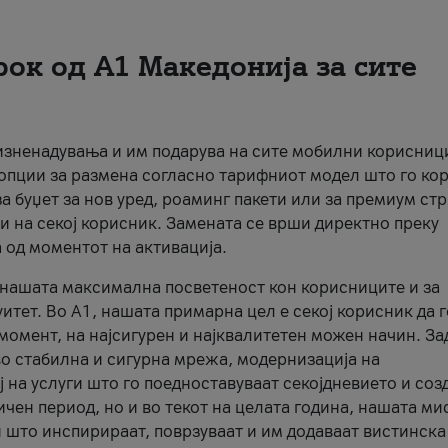
рок од А1 Македонија за сите
 изненадувања и им подарува на сите мобилни корисниц
 опции за размена согласно тарифниот модел што го кор
а буџет за нов уред, роаминг пакети или за премиум ст
и на секој корисник. Замената се врши директно преку
 од моментот на активација.
а нашата максимална посветеност кон корисниците и за
итет. Во А1, нашата примарна цел е секој корисник да 
момент, на најсигурен и најквалитетен можен начин. За
о стабилна и сигурна мрежа, модернизација на
 на услуги што го поедноставуваат секојдневието и соз
чен период, но и во текот на целата година, нашата ми
и што инспирираат, поврзуваат и им додаваат вистинска