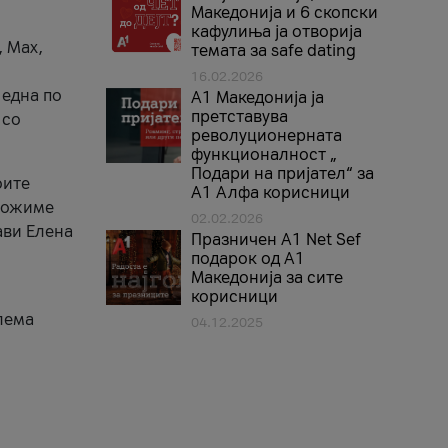
Македонија и 6 скопски
кафулиња ја отворија
, Max,
темата за safe dating
16.02.2026
 една по
А1 Македонија ја
претставува
 со
револуционерната
функционалност „
Подари на пријател“ за
оите
А1 Алфа корисници
зможиме
02.02.2026
ави Елена
Празничен A1 Net Sеf
подарок од А1
Македонија за сите
корисници
лема
04.12.2025