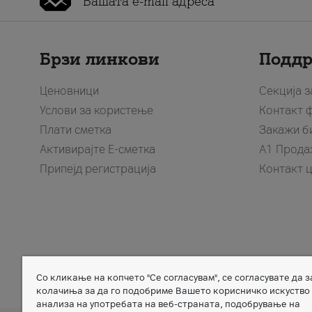
Брзи линкови
Подд
Ценовници
Секција 
Услови за користење
Контакт 
Плати сметка
Закажи б
Активирајте Е-сметка
A1 Прода
Припејд регистрација
Контакт 
Со кликање на копчето "Се согласувам", се согласувате да 
Member of
колачиња за да го подобриме Вашето корисничко искуство
анализа на употребата на веб-страната, подобрување на