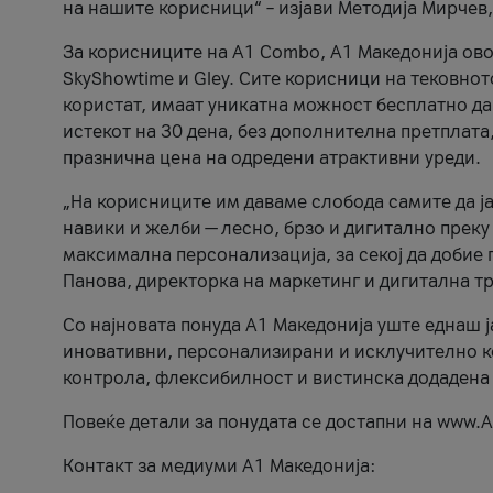
на нашите корисници“ – изјави Методија Мирчев
За корисниците на A1 Combo, А1 Македонија овоз
SkyShowtime и Gley. Сите корисници на тековно
користат, имаат уникатна можност бесплатно да 
истекот на 30 дена, без дополнителна претплата
празнична цена на одредени атрактивни уреди.
„На корисниците им даваме слобода самите да ја
навики и желби — лесно, брзо и дигитално преку
максимална персонализација, за секој да добие 
Панова, директорка на маркетинг и дигитална т
Со најновата понуда А1 Македонија уште еднаш ј
иновативни, персонализирани и исклучително к
контрола, флексибилност и вистинска додадена
Повеќе детали за понудата се достапни на www.А
Контакт за медиуми А1 Македонија: