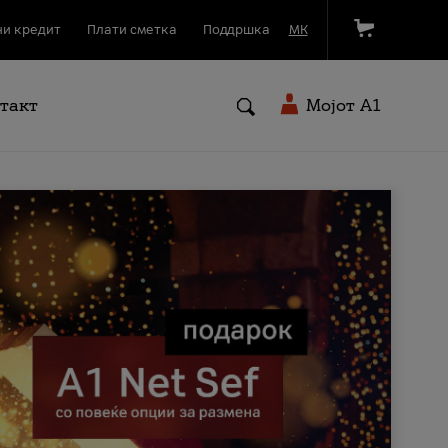
и кредит
Плати сметка
Поддршка
МК
такт
Мојот A1