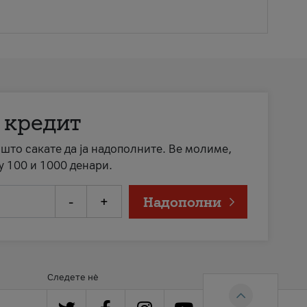
 кредит
а што сакате да ја надополните. Ве молиме,
у 100 и 1000 денари.
-
+
Надополни
Следете нè