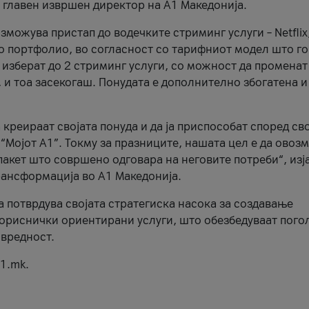
, главен извршен директор на А1 Македонија.
можува пристап до водечките стриминг услуги – Netflix
то портфолио, во согласност со тарифниот модел што го
изберат до 2 стриминг услуги, со можност да променат
, и тоа засекогаш. Понудата е дополнително збогатена и
 креираат својата понуда и да ја приспособат според св
 “Мојот А1”. Токму за празниците, нашата цел е да ово
пакет што совршено одговара на неговите потреби“, изј
рансформација во А1 Македонија.
а потврдува својата стратегиска насока за создавање
ориснички ориентирани услуги, што обезбедуваат пого
 вредност.
1.mk.