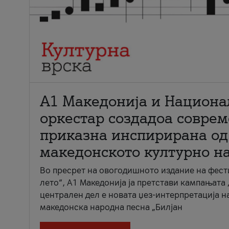
А1 Македонија и Национа
оркестар создадоа совре
приказна инспирирана од
македонското културно н
Во пресрет на овогодишното издание на фест
лето“, А1 Македонија ја претстави кампањата 
централен дел е новата џез-интерпретација н
македонска народна песна „Билјан