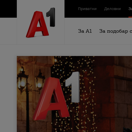
Приватни
Деловни
З
За А1
За подобар 