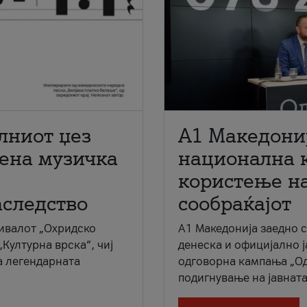
лниот џез
A1 Македони
мена музичка
национална 
користење на
аследство
сообраќајот
ивалот „Охридско
A1 Македонија заедно 
„Културна врска“, чиј
денеска и официјално 
а легендарната
одговорна кампања „Од
подигнување на јавната 