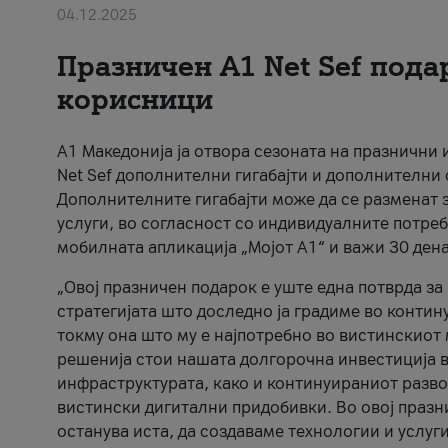
04.12.2025
Празничен A1 Net Sеf пода
корисници
А1 Македонија ја отвора сезоната на празнични
Net Sef дополнителни гигабајти и дополнителни
Дополнителните гигабајти може да се разменат з
услуги, во согласност со индивидуалните потреб
мобилната апликација „Мојот А1“ и важи 30 дена
„Овој празничен подарок е уште една потврда з
стратегијата што доследно ја градиме во контину
токму она што му е најпотребно во вистинскиот 
решенија стои нашата долгорочна инвестиција в
инфраструктурата, како и континуираниот развој
вистински дигитални придобивки. Во овој празни
останува иста, да создаваме технологии и услуг