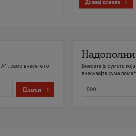
Дознај повеќе
Надополни
 А1, само внесете го
Внесете ја сумата кој
.
внесувајте сума помеѓ
Плати