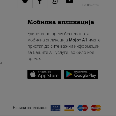
На почеток
Мобилна апликација
Единствено преку бесплатната
мобилна апликација
Мојот A1
имате
пристап до сите важни информации
за Вашите A1 услуги, во било кое
време.
и
Начини на плаќање