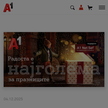
МК
EN
SQ
Приватни
Деловни
Поддршка
Надополни кредит
04.12.2025
Плати сметка