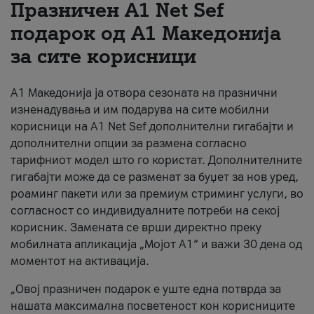
Празничен A1 Net Sеf
За нас
подарок од А1 Македонија
за сите корисници
#ПодобарОнлајн
А1 Македонија ја отвора сезоната на празнични
изненадувања и им подарува на сите мобилни
корисници на A1 Net Sef дополнителни гигабајти и
дополнителни опции за размена согласно
тарифниот модел што го користат. Дополнителните
гигабајти може да се разменат за буџет за нов уред,
роаминг пакети или за премиум стриминг услуги, во
согласност со индивидуалните потреби на секој
корисник. Замената се врши директно преку
мобилната апликација „Мојот А1“ и важи 30 дена од
моментот на активација.
„Овој празничен подарок е уште една потврда за
нашата максимална посветеност кон корисниците