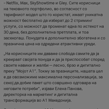
– Netflix, Max, SkyShowtime и Gley. Сите корисници
на тековното портфолио, во согласност со
тарифниот модел што го користат, имаат уникатна
можност бесплатно да изберат до 2 стриминг
услуги, со можност да променат една по истекот на
30 дена, без дополнителна претплата, и тоа
засекогаш. Понудата е дополнително збогатена и со
празнична цена на одредени атрактивни уреди.
„На корисниците им даваме слобода самите да ја
креираат својата понуда и да ја приспособат според
своите навики и желби — лесно, брзо и дигитално
преку “Мојот А1”. Токму за празниците, нашата цел
е да овозможиме максимална персонализација, за
секој да добие пакет што совршено одговара на
неговите потреби“, изјави Елена Панова,
директорка на маркетинг и дигитална
трансформација во А1 Македонија.