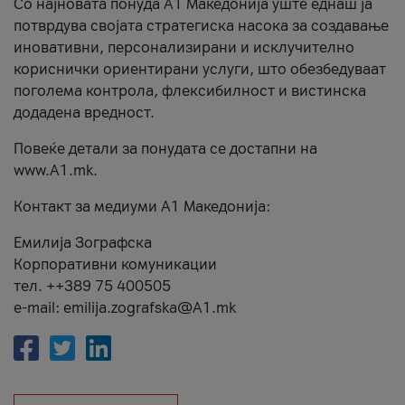
Со најновата понуда А1 Македонија уште еднаш ја
потврдува својата стратегиска насока за создавање
иновативни, персонализирани и исклучително
кориснички ориентирани услуги, што обезбедуваат
поголема контрола, флексибилност и вистинска
додадена вредност.
Повеќе детали за понудата се достапни на
www.А1.mk.
Контакт за медиуми А1 Македонија:
Емилија Зографска
Корпоративни комуникации
тел. ++389 75 400505
e-mail: emilija.zografska@A1.mk