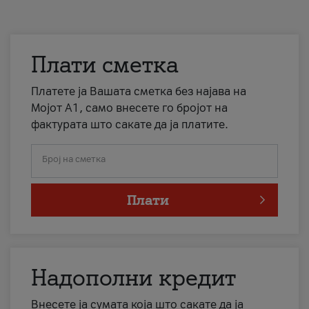
Плати сметка
Платете ја Вашата сметка без најава на
Мојот А1, само внесете го бројот на
фактурата што сакате да ја платите.
Број на сметка
Плати
Надополни кредит
Внесете ја сумата која што сакате да ја