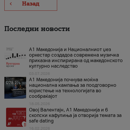
Назад
Последни новости
А1 Македонија и Националниот џез
оркестар создадоа современа музичка
приказна инспирирана од македонското
културно наследство
03.07.2026
A1 Македонија почнува моќна
национална кампања за поодговорно
користење на технологијата во
сообраќајот
18.05.2026
Овој Валентајн, A1 Македонија и 6
скопски кафулиња ја отворија темата за
safe dating
16.02.2026