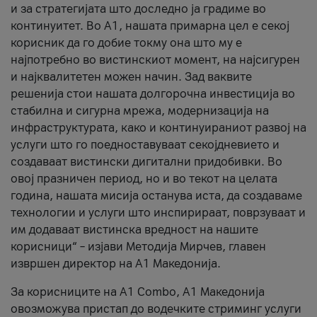
и за стратегијата што доследно ја градиме во
континуитет. Во А1, нашата примарна цел е секој
корисник да го добие токму она што му е
најпотребно во вистинскиот момент, на најсигурен
и најквалитетен можен начин. Зад ваквите
решенија стои нашата долгорочна инвестиција во
стабилна и сигурна мрежа, модернизација на
инфраструктурата, како и континуираниот развој на
услуги што го поедноставуваат секојдневието и
создаваат вистински дигитални придобивки. Во
овој празничен период, но и во текот на целата
година, нашата мисија останува иста, да создаваме
технологии и услуги што инспирираат, поврзуваат и
им додаваат вистинска вредност на нашите
корисници“ – изјави Методија Мирчев, главен
извршен директор на А1 Македонија.
За корисниците на A1 Combo, А1 Македонија
овозможува пристап до водечките стриминг услуги