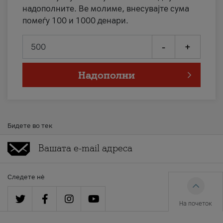
надополните. Ве молиме, внесувајте сума
помеѓу 100 и 1000 денари.
-
+
Надополни
Бидете во тек
Следете нè
На почеток