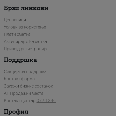
Брзи линкови
Ценовници
Услови за користење
Плати сметка
Активирајте Е-сметка
Припејд регистрација
Поддршка
Секција за поддршка
Контакт форма
Закажи бизнис состанок
A1 Продажни места
Контакт центар
077 1234
Профил