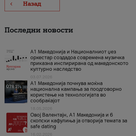
Назад
Последни новости
А1 Македонија и Националниот џез
оркестар создадоа современа музичка
приказна инспирирана од македонското
културно наследство
03.07.2026
A1 Македонија почнува моќна
национална кампања за поодговорно
користење на технологијата во
сообраќајот
18.05.2026
Овој Валентајн, A1 Македонија и 6
скопски кафулиња ја отворија темата за
safe dating
16.02.2026