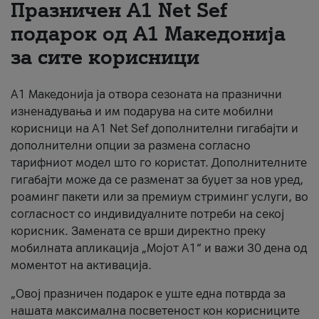
Празничен A1 Net Sеf
За нас
подарок од А1 Македонија
за сите корисници
#ПодобарОнлајн
А1 Македонија ја отвора сезоната на празнични
изненадувања и им подарува на сите мобилни
корисници на A1 Net Sef дополнителни гигабајти и
дополнителни опции за размена согласно
тарифниот модел што го користат. Дополнителните
гигабајти може да се разменат за буџет за нов уред,
роаминг пакети или за премиум стриминг услуги, во
согласност со индивидуалните потреби на секој
корисник. Замената се врши директно преку
мобилната апликација „Мојот А1“ и важи 30 дена од
моментот на активација.
„Овој празничен подарок е уште една потврда за
нашата максимална посветеност кон корисниците