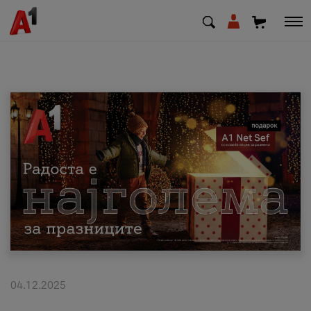
МК
EN
SQ
Приватни
Деловни
Поддршка
Надополни кредит
04.12.2025
Плати сметка