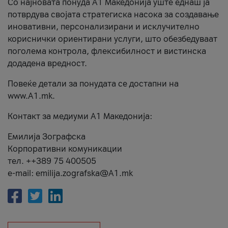
Со најновата понуда А1 Македонија уште еднаш ја
потврдува својата стратегиска насока за создавање
иновативни, персонализирани и исклучително
кориснички ориентирани услуги, што обезбедуваат
поголема контрола, флексибилност и вистинска
додадена вредност.
Повеќе детали за понудата се достапни на
www.А1.mk.
Контакт за медиуми А1 Македонија:
Емилија Зографска
Корпоративни комуникации
тел. ++389 75 400505
e-mail: emilija.zografska@A1.mk