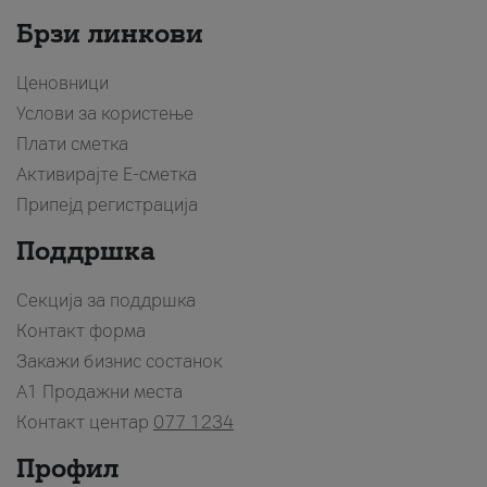
Брзи линкови
Ценовници
Услови за користење
Плати сметка
Активирајте Е-сметка
Припејд регистрација
Поддршка
Секција за поддршка
Контакт форма
Закажи бизнис состанок
A1 Продажни места
Контакт центар
077 1234
Профил