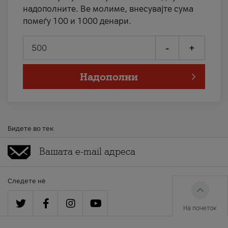
надополните. Ве молиме, внесувајте сума
помеѓу 100 и 1000 денари.
-
+
Надополни
Бидете во тек
Следете нè
На почеток