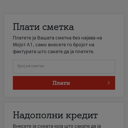
Плати сметка
Платете ја Вашата сметка без најава на
Мојот А1, само внесете го бројот на
фактурата што сакате да ја платите.
Број на сметка
Плати
Надополни кредит
Внесете ја сумата која што сакате да ја