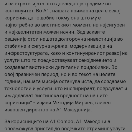
и за стратегијата што доследно ја градиме во
континуитет. Во А1, нашата примарна цел е секој
корисник да го добие токму она што му е
најпотребно во вистинскиот момент, на најсигурен
и најквалитетен можен начин. Зад ваквите
решенија стои нашата долгорочна инвестиција во
стабилна и сигурна мрежа, модернизација на
инфраструктурата, како и континуираниот развој на
услуги што го поедноставуваат секојдневието и
создаваат вистински дигитални придобивки. Во
овој празничен период, но и во текот на целата
година, нашата мисија останува иста, да создаваме
технологии и услуги што инспирираат, поврзуваат и
им додаваат вистинска вредност на нашите
корисници“ – изјави Методија Мирчев, главен
извршен директор на А1 Македонија.
За корисниците на A1 Combo, А1 Македонија
овозможува пристап до водечките стриминг услуги