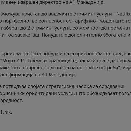
, главен извршен директор на А1 Македонија.
можува пристап до водечките стриминг услуги – Netflix
то портфолио, во согласност со тарифниот модел што го
изберат до 2 стриминг услуги, со можност да променат
, и тоа засекогаш. Понудата е дополнително збогатена и
 креираат својата понуда и да ја приспособат според св
 “Мојот А1”. Токму за празниците, нашата цел е да ово
пакет што совршено одговара на неговите потреби“, изј
рансформација во А1 Македонија.
а потврдува својата стратегиска насока за создавање
ориснички ориентирани услуги, што обезбедуваат пого
 вредност.
1.mk.