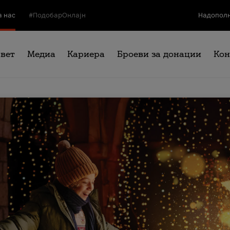
а нас
#ПодобарОнлајн
Надополн
свет
Медиа
Кариера
Броеви за донации
Кон