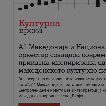
А1 Македонија и Национа
оркестар создадоа совре
приказна инспирирана од
македонското културно н
Во пресрет на овогодишното издание на фест
лето“, А1 Македонија ја претстави кампањата 
централен дел е новата џез-интерпретација н
македонска народна песна „Билјан