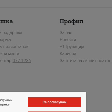
ршка
Профил
за поддршка
За нас
форма
Новости
изнис состанок
А1 Групација
жни места
Кариера
центар
077 1234
Заштита на лични податоц
зачуваме
Се согласувам
 преку