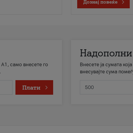
Дознај повеќе
Надополни
 А1, само внесете го
Внесете ја сумата кој
.
внесувајте сума помеѓ
Плати