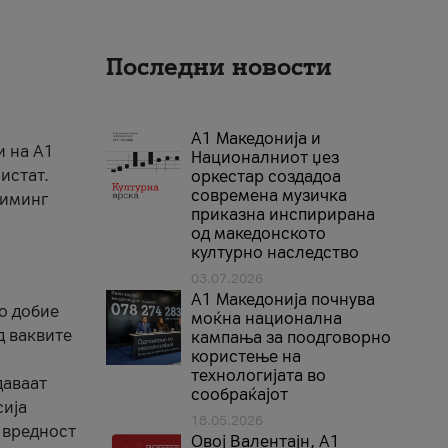
Последни новости
А1 Македонија и
и на A1
Националниот џез
истат.
оркестар создадоа
современа музичка
риминг
приказна инспирирана
од македонското
културно наследство
03.07.2026
A1 Македонија почнува
го добие
моќна национална
д ваквите
кампања за поодговорно
користење на
технологијата во
даваат
сообраќајот
сија
18.05.2026
 вредност
Овој Валентајн, A1