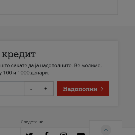
 кредит
а што сакате да ја надополните. Ве молиме,
у 100 и 1000 денари.
-
+
Надополни
Следете нè