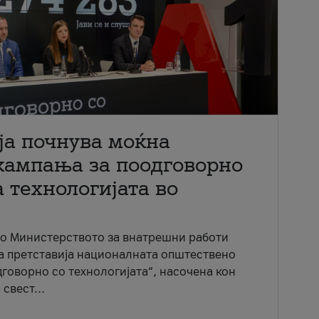
ја почнува моќна
кампања за поодговорно
 технологијата во
со Министерството за внатрешни работи
ја претставија националната општествено
говорно со технологијата“, насочена кон
свест...