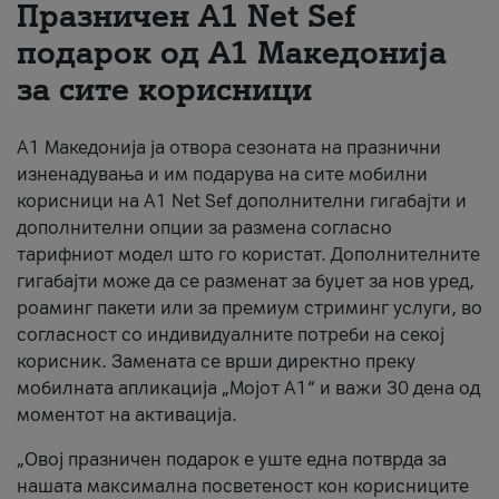
Празничен A1 Net Sеf
За нас
подарок од А1 Македонија
за сите корисници
#ПодобарОнлајн
А1 Македонија ја отвора сезоната на празнични
изненадувања и им подарува на сите мобилни
корисници на A1 Net Sef дополнителни гигабајти и
дополнителни опции за размена согласно
тарифниот модел што го користат. Дополнителните
гигабајти може да се разменат за буџет за нов уред,
роаминг пакети или за премиум стриминг услуги, во
согласност со индивидуалните потреби на секој
корисник. Замената се врши директно преку
мобилната апликација „Мојот А1“ и важи 30 дена од
моментот на активација.
„Овој празничен подарок е уште една потврда за
нашата максимална посветеност кон корисниците