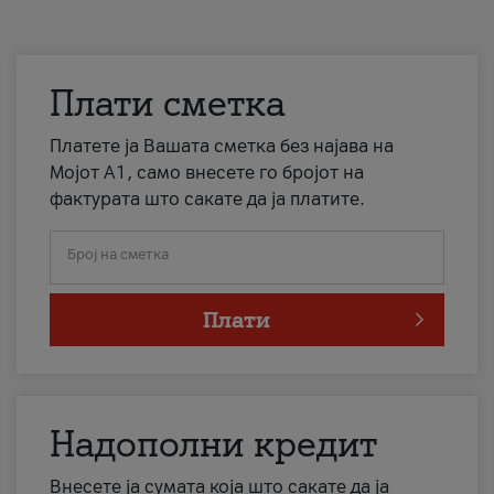
Плати сметка
Платете ја Вашата сметка без најава на
Мојот А1, само внесете го бројот на
фактурата што сакате да ја платите.
Број на сметка
Плати
Надополни кредит
Внесете ја сумата која што сакате да ја