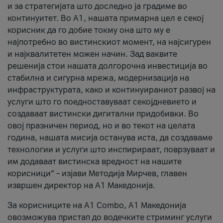
и за стратегијата што доследно ја градиме во
континуитет. Во А1, нашата примарна цел е секој
корисник да го добие токму она што му е
најпотребно во вистинскиот момент, на најсигурен
и најквалитетен можен начин. Зад ваквите
решенија стои нашата долгорочна инвестиција во
стабилна и сигурна мрежа, модернизација на
инфраструктурата, како и континуираниот развој на
услуги што го поедноставуваат секојдневието и
создаваат вистински дигитални придобивки. Во
овој празничен период, но и во текот на целата
година, нашата мисија останува иста, да создаваме
технологии и услуги што инспирираат, поврзуваат и
им додаваат вистинска вредност на нашите
корисници“ – изјави Методија Мирчев, главен
извршен директор на А1 Македонија.
За корисниците на A1 Combo, А1 Македонија
овозможува пристап до водечките стриминг услуги