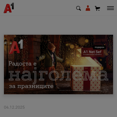
МК
EN
SQ
Приватни
Деловни
Поддршка
Надополни кредит
04.12.2025
Плати сметка