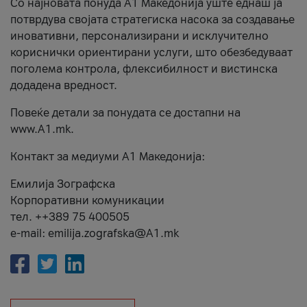
Со најновата понуда А1 Македонија уште еднаш ја
потврдува својата стратегиска насока за создавање
иновативни, персонализирани и исклучително
кориснички ориентирани услуги, што обезбедуваат
поголема контрола, флексибилност и вистинска
додадена вредност.
Повеќе детали за понудата се достапни на
www.А1.mk.
Контакт за медиуми А1 Македонија:
Емилија Зографска
Корпоративни комуникации
тел. ++389 75 400505
e-mail: emilija.zografska@A1.mk