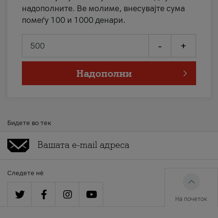
надополните. Ве молиме, внесувајте сума
помеѓу 100 и 1000 денари.
-
+
Надополни
Бидете во тек
Следете нè
На почеток