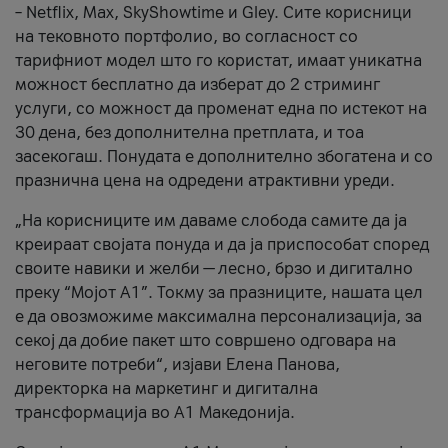
– Netflix, Max, SkyShowtime и Gley. Сите корисници
на тековното портфолио, во согласност со
тарифниот модел што го користат, имаат уникатна
можност бесплатно да изберат до 2 стриминг
услуги, со можност да променат една по истекот на
30 дена, без дополнителна претплата, и тоа
засекогаш. Понудата е дополнително збогатена и со
празнична цена на одредени атрактивни уреди.
„На корисниците им даваме слобода самите да ја
креираат својата понуда и да ја приспособат според
своите навики и желби — лесно, брзо и дигитално
преку “Мојот А1”. Токму за празниците, нашата цел
е да овозможиме максимална персонализација, за
секој да добие пакет што совршено одговара на
неговите потреби“, изјави Елена Панова,
директорка на маркетинг и дигитална
трансформација во А1 Македонија.