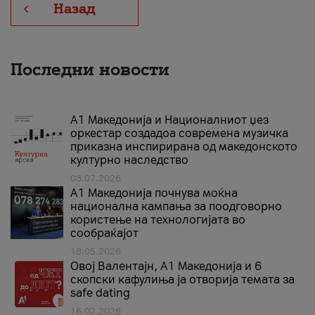
Назад
Последни новости
А1 Македонија и Националниот џез
оркестар создадоа современа музичка
приказна инспирирана од македонското
културно наследство
03.07.2026
A1 Македонија почнува моќна
национална кампања за поодговорно
користење на технологијата во
сообраќајот
18.05.2026
Овој Валентајн, A1 Македонија и 6
скопски кафулиња ја отворија темата за
safe dating
16.02.2026