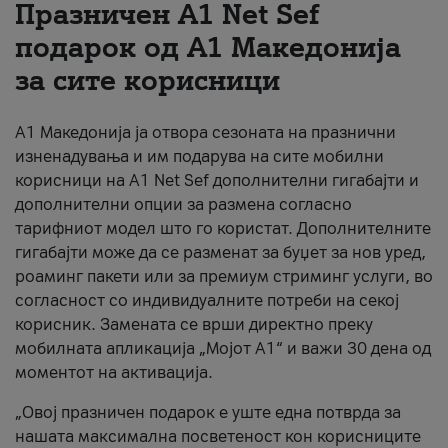
Празничен A1 Net Sеf
За нас
подарок од А1 Македонија
за сите корисници
#ПодобарОнлајн
А1 Македонија ја отвора сезоната на празнични
изненадувања и им подарува на сите мобилни
корисници на A1 Net Sef дополнителни гигабајти и
дополнителни опции за размена согласно
тарифниот модел што го користат. Дополнителните
гигабајти може да се разменат за буџет за нов уред,
роаминг пакети или за премиум стриминг услуги, во
согласност со индивидуалните потреби на секој
корисник. Замената се врши директно преку
мобилната апликација „Мојот А1“ и важи 30 дена од
моментот на активација.
„Овој празничен подарок е уште една потврда за
нашата максимална посветеност кон корисниците