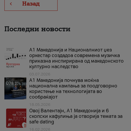
Назад
Последни новости
А1 Македонија и Националниот џез
оркестар создадоа современа музичка
приказна инспирирана од македонското
културно наследство
03.07.2026
A1 Македонија почнува моќна
национална кампања за поодговорно
користење на технологијата во
сообраќајот
18.05.2026
Овој Валентајн, A1 Македонија и 6
скопски кафулиња ја отворија темата за
safe dating
16.02.2026