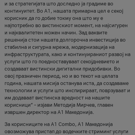
и за стратегијата што доследно ја градиме во
континуитет. Во А1, нашата примарна цел е секој
корисник да го добие токму она што му е
најпотребно во вистинскиот момент, на најсигурен
и најквалитетен можен начин. Зад ваквите
решенија стои нашата долгорочна инвестиција во
стабилна и сигурна мрежа, модернизација на
инфраструктурата, како и континуираниот развој на
услуги што го поедноставуваат секојдневието и
создаваат вистински дигитални придобивки. Во
овој празничен период, но и во текот на целата
година, нашата мисија останува иста, да создаваме
технологии и услуги што инспирираат, поврзуваат и
им додаваат вистинска вредност на нашите
корисници“ – изјави Методија Мирчев, главен
извршен директор на А1 Македонија.
За корисниците на A1 Combo, А1 Македонија
овозможува пристап до водечките стриминг услуги