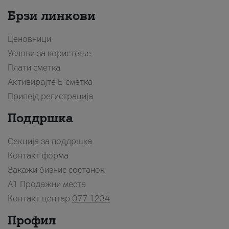
Брзи линкови
Ценовници
Услови за користење
Плати сметка
Активирајте Е-сметка
Припејд регистрација
Поддршка
Секција за поддршка
Контакт форма
Закажи бизнис состанок
A1 Продажни места
Контакт центар
077 1234
Профил