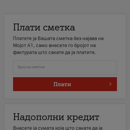
Плати сметка
Платете ја Вашата сметка без најава на
Мојот А1, само внесете го бројот на
фактурата што сакате да ја платите.
Број на сметка
Плати
Надополни кредит
Внесете ја сумата која што сакате да ја