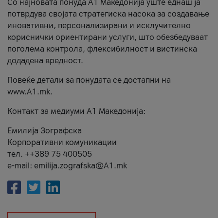
Со најновата понуда А1 Македонија уште еднаш ја
потврдува својата стратегиска насока за создавање
иновативни, персонализирани и исклучително
кориснички ориентирани услуги, што обезбедуваат
поголема контрола, флексибилност и вистинска
додадена вредност.
Повеќе детали за понудата се достапни на
www.А1.mk.
Контакт за медиуми А1 Македонија:
Емилија Зографска
Корпоративни комуникации
тел. ++389 75 400505
e-mail: emilija.zografska@A1.mk