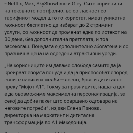
– Netflix, Max, SkyShowtime и Gley. Сите корисници
на тековното портфолио, во согласност со
тарифниот модел што го користат, имаат уникатна
можност бесплатно да изберат до 2 стриминг
услуги, со можност да променат една по истекот на
30 дена, без дополнителна претплата, и тоа
засекогаш. Понудата е дополнително збогатена и со
празнична цена на одредени атрактивни уреди.
„На корисниците им даваме слобода самите да ја
креираат својата понуда и да ја приспособат според
своите навики и желби — лесно, брзо и дигитално
преку “Мојот А1”. Токму за празниците, нашата цел
е да овозможиме максимална персонализација, за
секој да добие пакет што совршено одговара на
неговите потреби“, изјави Елена Панова,
директорка на маркетинг и дигитална
трансформација во А1 Македонија.