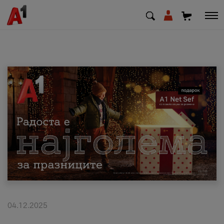
МК
EN
SQ
Приватни
Деловни
Поддршка
Надополни кредит
04.12.2025
Плати сметка