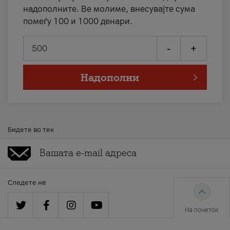
надополните. Ве молиме, внесувајте сума
помеѓу 100 и 1000 денари.
-
+
Надополни
Бидете во тек
Следете нè
На почеток