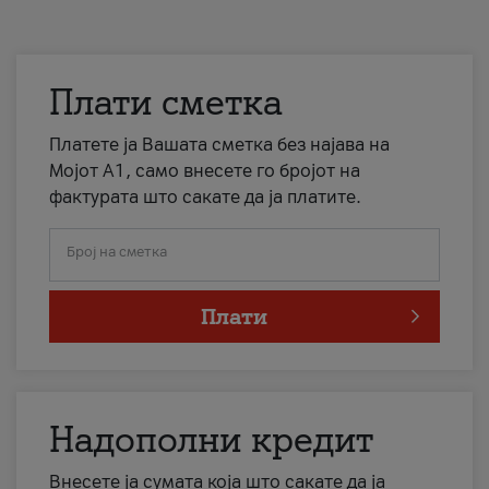
Плати сметка
Платете ја Вашата сметка без најава на
Мојот А1, само внесете го бројот на
фактурата што сакате да ја платите.
Број на сметка
Плати
Надополни кредит
Внесете ја сумата која што сакате да ја