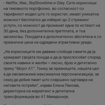
– Netflix, Max, SkyShowtime и Gley. Сите корисници
на тековното портфолио, во согласност со
тарифниот модел што го користат, имаат уникатна
можност бесплатно да изберат до 2 стриминг
услуги, со можност да променат една по истекот на
30 дена, без дополнителна претплата, и тоа
засекогаш. Понудата е дополнително збогатена и со
празнична цена на одредени атрактивни уреди.
„На корисниците им даваме слобода самите да ја
креираат својата понуда и да ја приспособат според
своите навики и желби — лесно, брзо и дигитално
преку “Мојот А1”. Токму за празниците, нашата цел
е да овозможиме максимална персонализација, за
секој да добие пакет што совршено одговара на
неговите потреби“, изјави Елена Панова,
директорка на маркетинг и дигитална
трансформација во А1 Македонија.