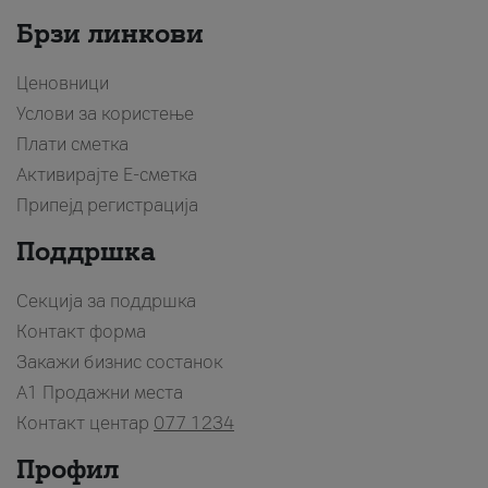
Брзи линкови
Ценовници
Услови за користење
Плати сметка
Активирајте Е-сметка
Припејд регистрација
Поддршка
Секција за поддршка
Контакт форма
Закажи бизнис состанок
A1 Продажни места
Контакт центар
077 1234
Профил