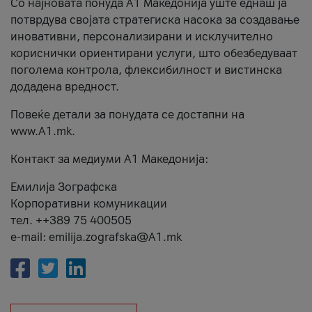
Со најновата понуда А1 Македонија уште еднаш ја
потврдува својата стратегиска насока за создавање
иновативни, персонализирани и исклучително
кориснички ориентирани услуги, што обезбедуваат
поголема контрола, флексибилност и вистинска
додадена вредност.
Повеќе детали за понудата се достапни на
www.А1.mk.
Контакт за медиуми А1 Македонија:
Емилија Зографска
Корпоративни комуникации
тел. ++389 75 400505
e-mail: emilija.zografska@A1.mk