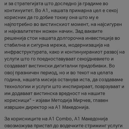
и за стратегијата што доследно ја градиме во
континуитет. Во А1, нашата примарна цел е секој
корисник да го добие токму она што му е
најпотребно во вистинскиот момент, на најсигурен
и најквалитетен можен начин. Зад ваквите
решенија стои нашата долгорочна инвестиција во
стабилна и сигурна мрежа, модернизација на
инфраструктурата, како и континуираниот развој на
услуги што го поедноставуваат секојдневието и
создаваат вистински дигитални придобивки. Во
овој празничен период, но и во текот на целата
година, нашата мисија останува иста, да создаваме
технологии и услуги што инспирираат, поврзуваат и
им додаваат вистинска вредност на нашите
корисници“ – изјави Методија Мирчев, главен
извршен директор на А1 Македонија.
За корисниците на A1 Combo, А1 Македонија
овозможува пристап до водечките стриминг услуги