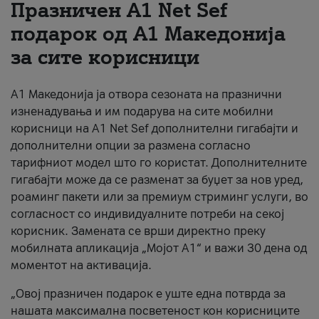
Празничен A1 Net Sеf
За нас
подарок од А1 Македонија
за сите корисници
#ПодобарОнлајн
А1 Македонија ја отвора сезоната на празнични
изненадувања и им подарува на сите мобилни
корисници на A1 Net Sef дополнителни гигабајти и
дополнителни опции за размена согласно
тарифниот модел што го користат. Дополнителните
гигабајти може да се разменат за буџет за нов уред,
роаминг пакети или за премиум стриминг услуги, во
согласност со индивидуалните потреби на секој
корисник. Замената се врши директно преку
мобилната апликација „Мојот А1“ и важи 30 дена од
моментот на активација.
„Овој празничен подарок е уште една потврда за
нашата максимална посветеност кон корисниците