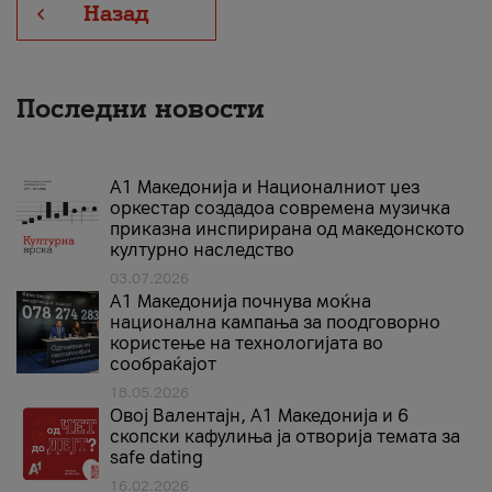
Назад
Последни новости
А1 Македонија и Националниот џез
оркестар создадоа современа музичка
приказна инспирирана од македонското
културно наследство
03.07.2026
A1 Македонија почнува моќна
национална кампања за поодговорно
користење на технологијата во
сообраќајот
18.05.2026
Овој Валентајн, A1 Македонија и 6
скопски кафулиња ја отворија темата за
safe dating
16.02.2026