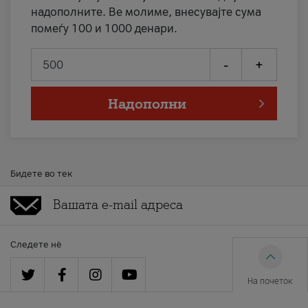
надополните. Ве молиме, внесувајте сума
помеѓу 100 и 1000 денари.
-
+
Надополни
Бидете во тек
Следете нè
На почеток