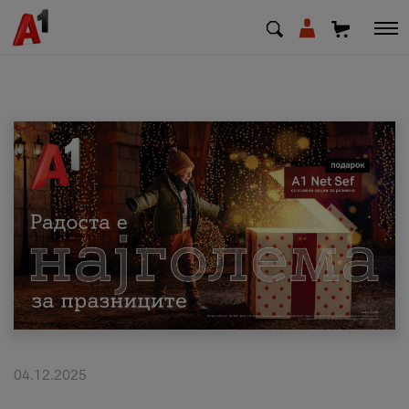
МК
EN
SQ
Приватни
Деловни
Поддршка
Надополни кредит
04.12.2025
Плати сметка