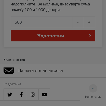
надополните. Ве молиме, внесувајте сума
помеѓу 100 и 1000 денари.
-
+
Надополни
Бидете во тек
Следете нè
На почеток