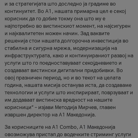
и за стратегијата што доследно ја градиме во
континуитет. Во А1, нашата примарна цел е секој
корисник да го добие токму она што му е
најпотребно во вистинскиот момент, на најсигурен
и најквалитетен можен начин. Зад ваквите
решенија стои нашата долгорочна инвестиција во
стабилна и сигурна мрежа, модернизација на
инфраструктурата, како и континуираниот развој на
услуги што го поедноставуваат секојдневието и
создаваат вистински дигитални придобивки. Во
овој празничен период, но и во текот на целата
година, нашата мисија останува иста, да создаваме
технологии и услуги што инспирираат, поврзуваат и
им додаваат вистинска вредност на нашите
корисници“ – изјави Методија Мирчев, главен
извршен директор на А1 Македонија.
За корисниците на A1 Combo, А1 Македонија
овозможува пристап до водечките стриминг услуги