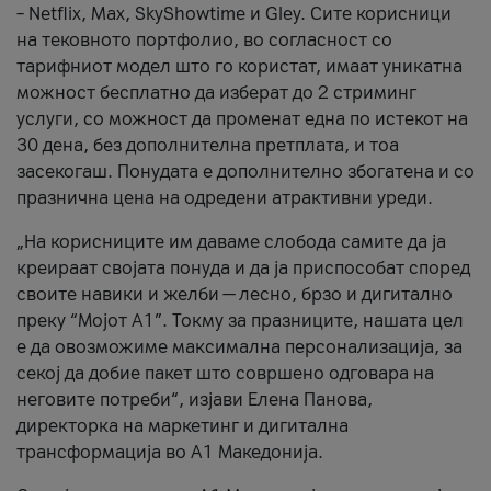
– Netflix, Max, SkyShowtime и Gley. Сите корисници
на тековното портфолио, во согласност со
тарифниот модел што го користат, имаат уникатна
можност бесплатно да изберат до 2 стриминг
услуги, со можност да променат една по истекот на
30 дена, без дополнителна претплата, и тоа
засекогаш. Понудата е дополнително збогатена и со
празнична цена на одредени атрактивни уреди.
„На корисниците им даваме слобода самите да ја
креираат својата понуда и да ја приспособат според
своите навики и желби — лесно, брзо и дигитално
преку “Мојот А1”. Токму за празниците, нашата цел
е да овозможиме максимална персонализација, за
секој да добие пакет што совршено одговара на
неговите потреби“, изјави Елена Панова,
директорка на маркетинг и дигитална
трансформација во А1 Македонија.