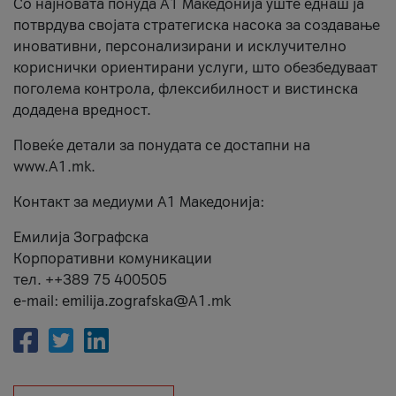
Со најновата понуда А1 Македонија уште еднаш ја
потврдува својата стратегиска насока за создавање
иновативни, персонализирани и исклучително
кориснички ориентирани услуги, што обезбедуваат
поголема контрола, флексибилност и вистинска
додадена вредност.
Повеќе детали за понудата се достапни на
www.А1.mk.
Контакт за медиуми А1 Македонија:
Емилија Зографска
Корпоративни комуникации
тел. ++389 75 400505
e-mail: emilija.zografska@A1.mk