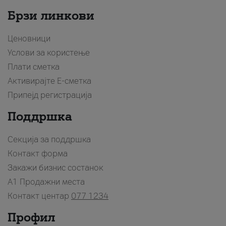
Брзи линкови
Ценовници
Услови за користење
Плати сметка
Активирајте Е-сметка
Припејд регистрација
Поддршка
Секција за поддршка
Контакт форма
Закажи бизнис состанок
A1 Продажни места
Контакт центар
077 1234
Профил