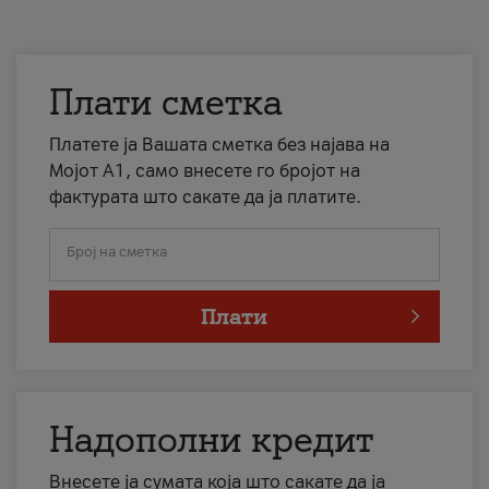
Плати сметка
Платете ја Вашата сметка без најава на
Мојот А1, само внесете го бројот на
фактурата што сакате да ја платите.
Број на сметка
Плати
Надополни кредит
Внесете ја сумата која што сакате да ја