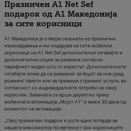
Празничен A1 Net Sеf
За нас
подарок од А1 Македонија
за сите корисници
#ПодобарОнлајн
А1 Македонија ја отвора сезоната на празнични
изненадувања и им подарува на сите мобилни
корисници на A1 Net Sef дополнителни гигабајти и
дополнителни опции за размена согласно
тарифниот модел што го користат. Дополнителните
гигабајти може да се разменат за буџет за нов уред,
роаминг пакети или за премиум стриминг услуги, во
согласност со индивидуалните потреби на секој
корисник. Замената се врши директно преку
мобилната апликација „Мојот А1“ и важи 30 дена од
моментот на активација.
„Овој празничен подарок е уште една потврда за
нашата максимална посветеност кон корисниците