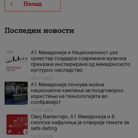
Назад
Последни новости
А1 Македонија и Националниот џез
оркестар создадоа современа музичка
приказна инспирирана од македонското
културно наследство
03.07.2026
A1 Македонија почнува моќна
национална кампања за поодговорно
користење на технологијата во
сообраќајот
18.05.2026
Овој Валентајн, A1 Македонија и 6
скопски кафулиња ја отворија темата за
safe dating
16.02.2026