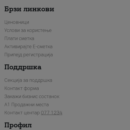
Брзи линкови
Ценовници
Услови за користење
Плати сметка
Активирајте Е-сметка
Припејд регистрација
Поддршка
Секција за поддршка
Контакт форма
Закажи бизнис состанок
A1 Продажни места
Контакт центар
077 1234
Профил