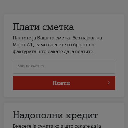
Плати сметка
Платете ја Вашата сметка без најава на
Мојот А1, само внесете го бројот на
фактурата што сакате да ја платите.
Број на сметка
Плати
Надополни кредит
Внесете ја сумата која што сакате да ја