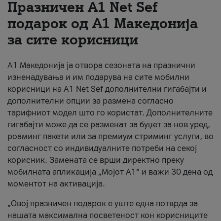
Празничен A1 Net Sеf
За нас
подарок од А1 Македонија
за сите корисници
#ПодобарОнлајн
А1 Македонија ја отвора сезоната на празнични
изненадувања и им подарува на сите мобилни
корисници на A1 Net Sef дополнителни гигабајти и
дополнителни опции за размена согласно
тарифниот модел што го користат. Дополнителните
гигабајти може да се разменат за буџет за нов уред,
роаминг пакети или за премиум стриминг услуги, во
согласност со индивидуалните потреби на секој
корисник. Замената се врши директно преку
мобилната апликација „Мојот А1“ и важи 30 дена од
моментот на активација.
„Овој празничен подарок е уште една потврда за
нашата максимална посветеност кон корисниците