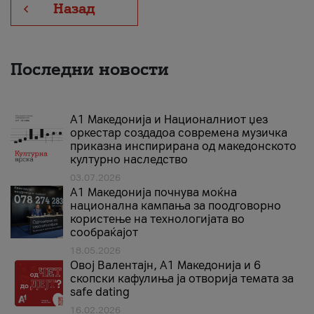
Назад
Последни новости
А1 Македонија и Националниот џез
оркестар создадоа современа музичка
приказна инспирирана од македонското
културно наследство
03.07.2026
A1 Македонија почнува моќна
национална кампања за поодговорно
користење на технологијата во
сообраќајот
18.05.2026
Овој Валентајн, A1 Македонија и 6
скопски кафулиња ја отворија темата за
safe dating
16.02.2026