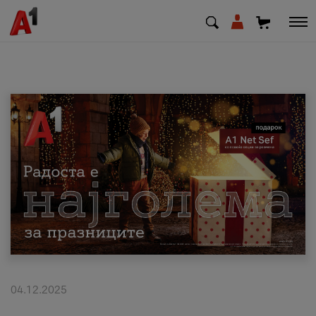
МК
EN
SQ
Приватни
Деловни
Поддршка
Надополни кредит
04.12.2025
Плати сметка