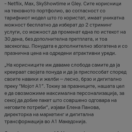
– Netflix, Max, SkyShowtime и Gley. Сите корисници
на тековното портфолио, во согласност со
тарифниот модел што го користат, имаат уникатна
можност бесплатно да изберат до 2 стриминг
услуги, со можност да променат една по истекот на
30 дена, без дополнителна претплата, и тоа
засекогаш. Понудата е дополнително збогатена и со
празнична цена на одредени атрактивни уреди.
„На корисниците им даваме слобода самите да ја
креираат својата понуда и да ја приспособат според
своите навики и желби — лесно, брзо и дигитално
преку “Мојот А1”. Токму за празниците, нашата цел
е да овозможиме максимална персонализација, за
секој да добие пакет што совршено одговара на
неговите потреби“, изјави Елена Панова,
директорка на маркетинг и дигитална
трансформација во А1 Македонија.