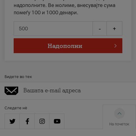
надополните. Ве молиме, внесувајте сума
помеѓу 100 и 1000 денари.
-
+
Надополни
Бидете во тек
Следете нè
На почеток