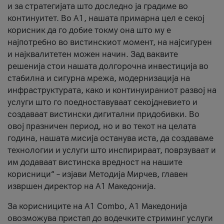
и за стратегијата што доследно ја градиме во
континуитет. Во А1, нашата примарна цел е секој
корисник да го добие токму она што му е
најпотребно во вистинскиот момент, на најсигурен
и најквалитетен можен начин. Зад ваквите
решенија стои нашата долгорочна инвестиција во
стабилна и сигурна мрежа, модернизација на
инфраструктурата, како и континуираниот развој на
услуги што го поедноставуваат секојдневието и
создаваат вистински дигитални придобивки. Во
овој празничен период, но и во текот на целата
година, нашата мисија останува иста, да создаваме
технологии и услуги што инспирираат, поврзуваат и
им додаваат вистинска вредност на нашите
корисници“ – изјави Методија Мирчев, главен
извршен директор на А1 Македонија.
За корисниците на A1 Combo, А1 Македонија
овозможува пристап до водечките стриминг услуги