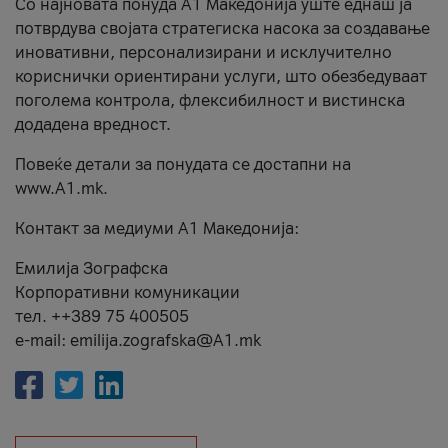
Со најновата понуда А1 Македонија уште еднаш ја
потврдува својата стратегиска насока за создавање
иновативни, персонализирани и исклучително
кориснички ориентирани услуги, што обезбедуваат
поголема контрола, флексибилност и вистинска
додадена вредност.
Повеќе детали за понудата се достапни на
www.А1.mk.
Контакт за медиуми А1 Македонија:
Емилија Зографска
Корпоративни комуникации
тел. ++389 75 400505
e-mail: emilija.zografska@A1.mk