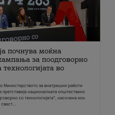
ја почнува моќна
кампања за поодговорно
 технологијата во
со Министерството за внатрешни работи
ја претставија националната општествено
говорно со технологијата“, насочена кон
свест...