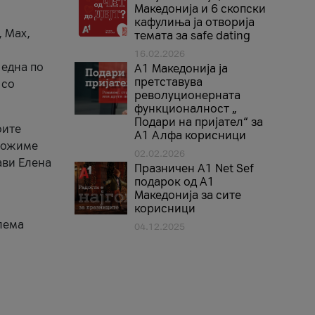
Македонија и 6 скопски
кафулиња ја отворија
, Max,
темата за safe dating
16.02.2026
 една по
А1 Македонија ја
претставува
 со
револуционерната
функционалност „
Подари на пријател“ за
оите
А1 Алфа корисници
зможиме
02.02.2026
ави Елена
Празничен A1 Net Sеf
подарок од А1
Македонија за сите
корисници
лема
04.12.2025