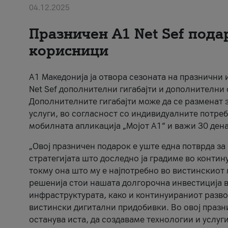
04.12.2025
Празничен A1 Net Sеf пода
корисници
А1 Македонија ја отвора сезоната на празнични
Net Sef дополнителни гигабајти и дополнителни
Дополнителните гигабајти може да се разменат з
услуги, во согласност со индивидуалните потреб
мобилната апликација „Мојот А1“ и важи 30 дена
„Овој празничен подарок е уште една потврда з
стратегијата што доследно ја градиме во контину
токму она што му е најпотребно во вистинскиот 
решенија стои нашата долгорочна инвестиција в
инфраструктурата, како и континуираниот развој
вистински дигитални придобивки. Во овој празни
останува иста, да создаваме технологии и услуг