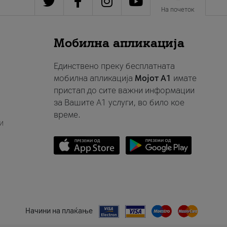
На почеток
Мобилна апликација
Единствено преку бесплатната
мобилна апликација
Мојот A1
имате
пристап до сите важни информации
за Вашите A1 услуги, во било кое
време.
и
Начини на плаќање