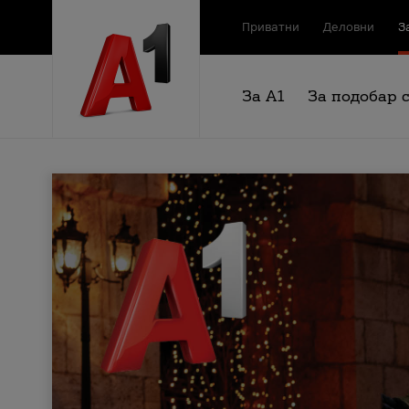
Приватни
Деловни
З
За А1
За подобар 