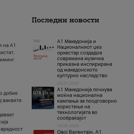
Последни новости
А1 Македонија и
и на A1
Националниот џез
истат.
оркестар создадоа
современа музичка
риминг
приказна инспирирана
од македонското
културно наследство
03.07.2026
A1 Македонија почнува
го добие
моќна национална
д ваквите
кампања за поодговорно
користење на
технологијата во
даваат
сообраќајот
сија
18.05.2026
 вредност
Овој Валентајн, A1