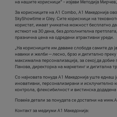
на нашите корисници“ – изјави Методија Мирчев
За корисниците на A1 Combo, А1 Македонија овоз
SkyShowtime и Gley. Сите корисници на тековно
користат, имаат уникатна можност бесплатно да 
истекот на 30 дена, без дополнителна претплата
празнична цена на одредени атрактивни уреди.
„На корисниците им даваме слобода самите да ја
навики и желби — лесно, брзо и дигитално преку
максимална персонализација, за секој да добие 
Панова, директорка на маркетинг и дигитална т
Со најновата понуда А1 Македонија уште еднаш ј
иновативни, персонализирани и исклучително к
контрола, флексибилност и вистинска додадена
Повеќе детали за понудата се достапни на www.А
Контакт за медиуми А1 Македонија: