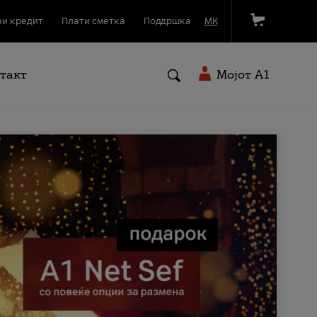
и кредит
Плати сметка
Поддршка
МК
такт
Мојот A1