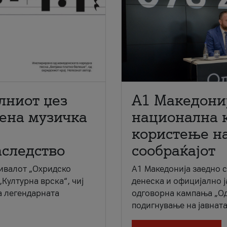
лниот џез
A1 Македони
мена музичка
национална 
користење на
аследство
сообраќајот
ивалот „Охридско
A1 Македонија заедно 
„Културна врска“, чиј
денеска и официјално 
а легендарната
одговорна кампања „Од
подигнување на јавната 