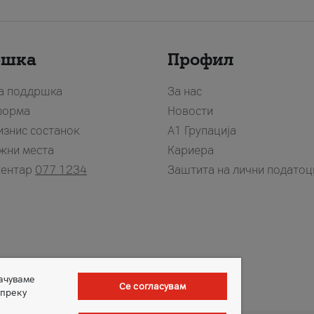
ршка
Профил
за поддршка
За нас
форма
Новости
изнис состанок
А1 Групација
жни места
Кариера
центар
077 1234
Заштита на лични податоц
зачуваме
Се согласувам
 преку