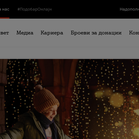
а нас
#ПодобарОнлајн
Надополн
свет
Медиа
Кариера
Броеви за донации
Кон