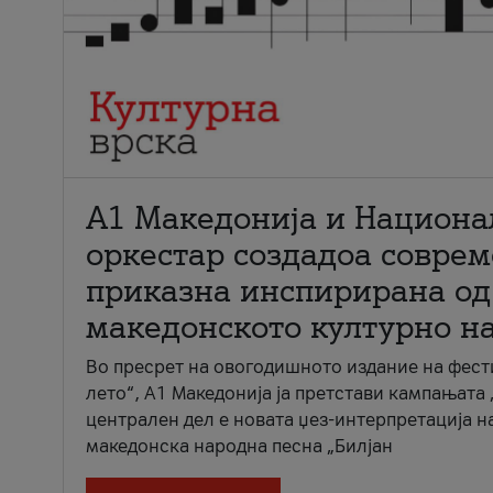
А1 Македонија и Национа
оркестар создадоа совре
приказна инспирирана од
македонското културно н
Во пресрет на овогодишното издание на фест
лето“, А1 Македонија ја претстави кампањата 
централен дел е новата џез-интерпретација н
македонска народна песна „Билјан