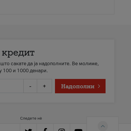
 кредит
а што сакате да ја надополните. Ве молиме,
у 100 и 1000 денари.
-
+
Надополни
Следете нè