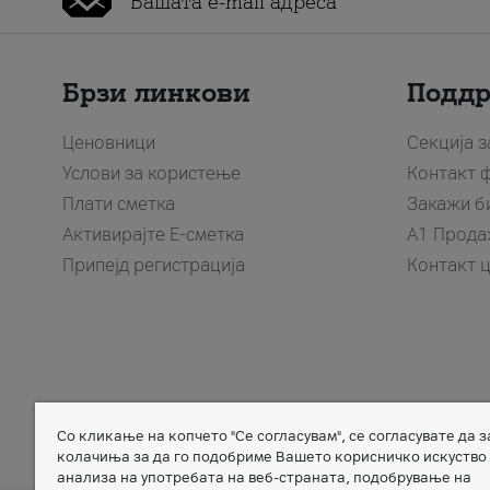
Брзи линкови
Подд
Ценовници
Секција 
Услови за користење
Контакт 
Плати сметка
Закажи б
Активирајте Е-сметка
A1 Прода
Припејд регистрација
Контакт 
Со кликање на копчето "Се согласувам", се согласувате да 
Member of
колачиња за да го подобриме Вашето корисничко искуство
анализа на употребата на веб-страната, подобрување на