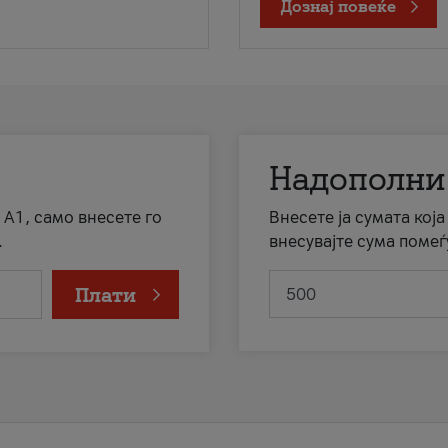
Дознај повеќе
Надополни
 А1, само внесете го
Внесете ја сумата кој
.
внесувајте сума помеѓ
Плати