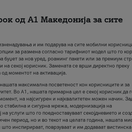
рок од А1 Македонија за сите
 изненадувања и им подарува на сите мобилни корисниц
 опции за размена согласно тарифниот модел што го кор
а буџет за нов уред, роаминг пакети или за премиум ст
и на секој корисник. Замената се врши директно преку
 од моментот на активација.
а нашата максимална посветеност кон корисниците и за
итет. Во А1, нашата примарна цел е секој корисник да 
момент, на најсигурен и најквалитетен можен начин. За
о стабилна и сигурна мрежа, модернизација на
 на услуги што го поедноставуваат секојдневието и соз
чен период, но и во текот на целата година, нашата ми
и што инспирираат, поврзуваат и им додаваат вистинска