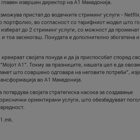
, главен извршен директор на А1 Македонија.
можува пристап до водечките стриминг услуги – Netflix
то портфолио, во согласност со тарифниот модел што го
изберат до 2 стриминг услуги, со можност да променат
, и тоа засекогаш. Понудата е дополнително збогатена и
 креираат својата понуда и да ја приспособат според св
 “Мојот А1”. Токму за празниците, нашата цел е да ово
пакет што совршено одговара на неговите потреби“, изј
рансформација во А1 Македонија.
а потврдува својата стратегиска насока за создавање
ориснички ориентирани услуги, што обезбедуваат пого
 вредност.
1.mk.